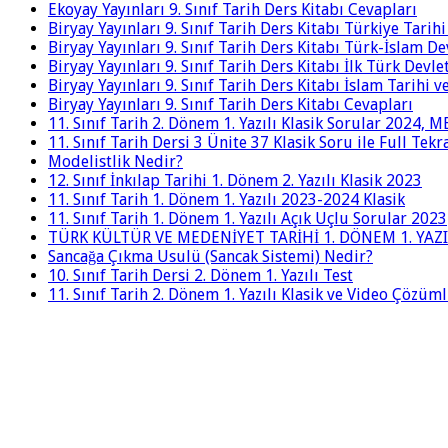
Ekoyay Yayınları 9. Sınıf Tarih Ders Kitabı Cevapları
Biryay Yayınları 9. Sınıf Tarih Ders Kitabı Türkiye Tarih
Biryay Yayınları 9. Sınıf Tarih Ders Kitabı Türk-İslam De
Biryay Yayınları 9. Sınıf Tarih Ders Kitabı İlk Türk Devle
Biryay Yayınları 9. Sınıf Tarih Ders Kitabı İslam Tarihi 
Biryay Yayınları 9. Sınıf Tarih Ders Kitabı Cevapları
11. Sınıf Tarih 2. Dönem 1. Yazılı Klasik Sorular 2024,
11. Sınıf Tarih Dersi 3 Ünite 37 Klasik Soru ile Full Tek
Modelistlik Nedir?
12. Sınıf İnkılap Tarihi 1. Dönem 2. Yazılı Klasik 2023
11. Sınıf Tarih 1. Dönem 1. Yazılı 2023-2024 Klasik
11. Sınıf Tarih 1. Dönem 1. Yazılı Açık Uçlu Sorular 2023
TÜRK KÜLTÜR VE MEDENİYET TARİHİ 1. DÖNEM 1. YAZI
Sancağa Çıkma Usulü (Sancak Sistemi) Nedir?
10. Sınıf Tarih Dersi 2. Dönem 1. Yazılı Test
11. Sınıf Tarih 2. Dönem 1. Yazılı Klasik ve Video Çözüm