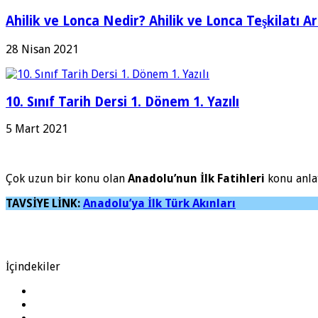
Ahilik ve Lonca Nedir? Ahilik ve Lonca Teşkilatı A
28 Nisan 2021
10. Sınıf Tarih Dersi 1. Dönem 1. Yazılı
5 Mart 2021
Çok uzun bir konu olan
Anadolu’nun İlk Fatihleri
konu anlat
TAVSİYE LİNK:
Anadolu’ya İlk Türk Akınları
İçindekiler