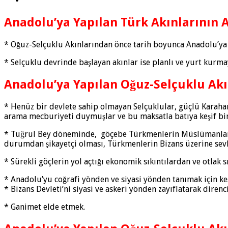
Anadolu’ya Yapılan Türk Akınlarının 
* Oğuz-Selçuklu Akınlarından önce tarih boyunca Anadolu’ya y
* Selçuklu devrinde başlayan akınlar ise planlı ve yurt kurm
Anadolu’ya Yapılan Oğuz-Selçuklu Akı
* Henüz bir devlete sahip olmayan Selçuklular, güçlü Karahanlı
arama mecburiyeti duymuşlar ve bu maksatla batıya keşif bir
* Tuğrul Bey döneminde, göçebe Türkmenlerin Müslümanların 
durumdan şikayetçi olması, Türkmenlerin Bizans üzerine sevk
* Sürekli göçlerin yol açtığı ekonomik sıkıntılardan ve otlak 
* Anadolu’yu coğrafi yönden ve siyasi yönden tanımak için ke
* Bizans Devleti’ni siyasi ve askeri yönden zayıflatarak direnc
* Ganimet elde etmek.