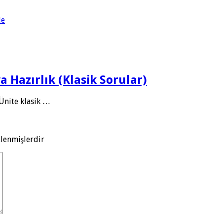
de
ya Hazırlık (Klasik Sorular)
. Ünite klasik …
tlenmişlerdir