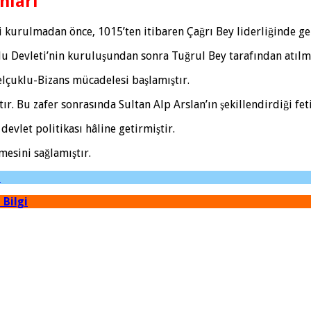
nları
i kurulmadan önce, 1015’ten itibaren Çağrı Bey liderliğinde ger
u Devleti’nin kuruluşundan sonra Tuğrul Bey tarafından atılmı
Selçuklu-Bizans mücadelesi başlamıştır.
ır. Bu zafer sonrasında Sultan Alp Arslan’ın şekillendirdiği fet
evlet politikası hâline getirmiştir.
mesini sağlamıştır.
t
 Bilgi