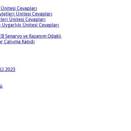
i Ünitesi Cevapları
vletleri Ünitesi Cevapları
tleri Ünitesi Cevapları
ve Uygarlığı Ünitesi Cevapları
 MEB Senaryo ve Kazanım Odaklı
rar Çalışma Kağıdı
LI 2023
lü