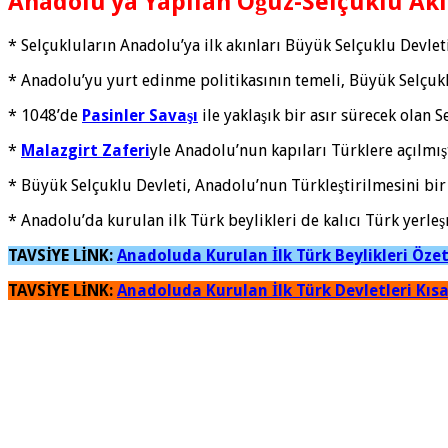
Anadolu’ya Yapılan Oğuz-Selçuklu Akı
* Selçukluların Anadolu’ya ilk akınları Büyük Selçuklu Devlet
* Anadolu’yu yurt edinme politikasının temeli, Büyük Selçukl
* 1048’de
Pasinler Savaşı
ile yaklaşık bir asır sürecek olan 
*
Malazgirt Zaferi
yle Anadolu’nun kapıları Türklere açılmışt
* Büyük Selçuklu Devleti, Anadolu’nun Türkleştirilmesini bir d
* Anadolu’da kurulan ilk Türk beylikleri de kalıcı Türk yerleş
TAVSİYE LİNK:
Anadoluda Kurulan İlk Türk Beylikleri Öze
TAVSİYE LİNK:
Anadoluda Kurulan İlk Türk Devletleri Kısa