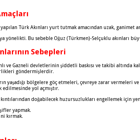
Amaçları
apılan Türk Akınları yurt tutmak amacından uzak, ganimet amaç
aya yönelikti. Bu sebeble Oğuz (Türkmen)-Selçuklu akınları büy
nlarının Sebepleri
 ve Gazneli devletlerinin şiddetli baskısı ve takibi altında kal
likleri göndermişlerdir.
yaşadığı bölgelere göç etmeleri, çevreye zarar vermeleri ve 
 edilmesinde yol açmıştır.
sıkıntılarından doğabilecek huzursuzlukları engellemek için yen
şifler yapmak.
ini kırmak.