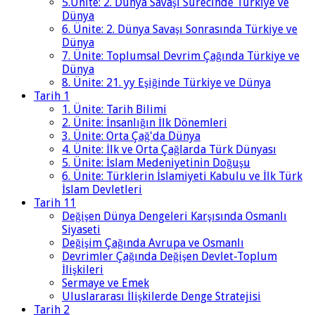
5.Ünite: 2. Dünya Savaşı Sürecinde Türkiye ve
Dünya
6. Ünite: 2. Dünya Savaşı Sonrasında Türkiye ve
Dünya
7. Ünite: Toplumsal Devrim Çağında Türkiye ve
Dünya
8. Ünite: 21. yy Eşiğinde Türkiye ve Dünya
Tarih 1
1. Ünite: Tarih Bilimi
2. Ünite: İnsanlığın İlk Dönemleri
3. Ünite: Orta Çağ'da Dünya
4. Ünite: İlk ve Orta Çağlarda Türk Dünyası
5. Ünite: İslam Medeniyetinin Doğuşu
6. Ünite: Türklerin İslamiyeti Kabulu ve İlk Türk
İslam Devletleri
Tarih 11
Değişen Dünya Dengeleri Karşısında Osmanlı
Siyaseti
Değişim Çağında Avrupa ve Osmanlı
Devrimler Çağında Değişen Devlet-Toplum
İlişkileri
Sermaye ve Emek
Uluslararası İlişkilerde Denge Stratejisi
Tarih 2