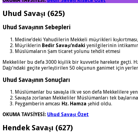
OKUMA TAVSİYESİ:
Bedir Savaşı Kısaca Özet
Uhud Savaşı (625)
Uhud Savaşının Sebepleri
Medine’deki Yahudilerin Mekkeli müşrikleri kışkırtması
Müşriklerin
Bedir Savaşı’ndaki
yenilgilerinin intikamı
Müslümaların Şam ticaret yolunu tehdit etmesi
Mekkeliler bu defa 3000 kişilik bir kuvvetle harekete geçti.
Dağı’ndaki geçite yerleştirilen 50 okçunun ganimet için yerle
Uhud Savaşının Sonuçları
Müslümanlar bu savaşla ilk ve son defa Mekkelilere yeni
Savaşta zorlanan Mekkeliler Müslümanları tek başlarına 
Peygamberin amcası
Hz. Hamza
şehid oldu.
OKUMA TAVSİYESİ:
Uhud Savaşı Özet
Hendek Savaşı (627)