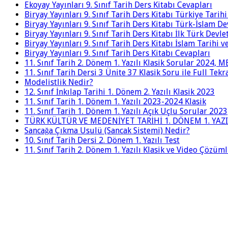
Ekoyay Yayınları 9. Sınıf Tarih Ders Kitabı Cevapları
Biryay Yayınları 9. Sınıf Tarih Ders Kitabı Türkiye Tarih
Biryay Yayınları 9. Sınıf Tarih Ders Kitabı Türk-İslam De
Biryay Yayınları 9. Sınıf Tarih Ders Kitabı İlk Türk Devle
Biryay Yayınları 9. Sınıf Tarih Ders Kitabı İslam Tarihi 
Biryay Yayınları 9. Sınıf Tarih Ders Kitabı Cevapları
11. Sınıf Tarih 2. Dönem 1. Yazılı Klasik Sorular 2024,
11. Sınıf Tarih Dersi 3 Ünite 37 Klasik Soru ile Full Tek
Modelistlik Nedir?
12. Sınıf İnkılap Tarihi 1. Dönem 2. Yazılı Klasik 2023
11. Sınıf Tarih 1. Dönem 1. Yazılı 2023-2024 Klasik
11. Sınıf Tarih 1. Dönem 1. Yazılı Açık Uçlu Sorular 2023
TÜRK KÜLTÜR VE MEDENİYET TARİHİ 1. DÖNEM 1. YAZI
Sancağa Çıkma Usulü (Sancak Sistemi) Nedir?
10. Sınıf Tarih Dersi 2. Dönem 1. Yazılı Test
11. Sınıf Tarih 2. Dönem 1. Yazılı Klasik ve Video Çözüm