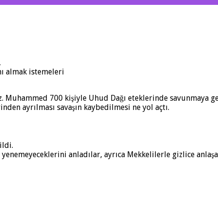
,
nı almak istemeleri
 Hz. Muhammed 700 kişiyle Uhud Dağı eteklerinde savunmaya geç
rinden ayrılması savaşın kaybedilmesi ne yol açtı.
ldi.
yenemeyeceklerini anladılar, ayrıca Mekkelilerle gizlice anlaş