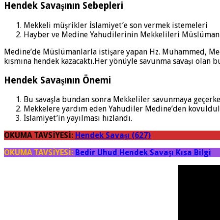
Hendek Savaşının Sebepleri
Mekkeli müşrikler İslamiyet’e son vermek istemeleri
Hayber ve Medine Yahudilerinin Mekkelileri Müslümanla
Medine’de Müslümanlarla istişare yapan Hz. Muhammed, Medine
kısmına hendek kazacaktı.Her yönüyle savunma savaşı olan 
Hendek Savaşının Önemi
Bu savaşla bundan sonra Mekkeliler savunmaya geçerke
Mekkelere yardım eden Yahudiler Medine’den kovuldul
İslamiyet’in yayılması hızlandı.
OKUMA TAVSİYESİ:
Hendek Savaşı (627)
OKUMA TAVSİYESİ:
Bedir Uhud Hendek Savaşı Kısa Bilgi