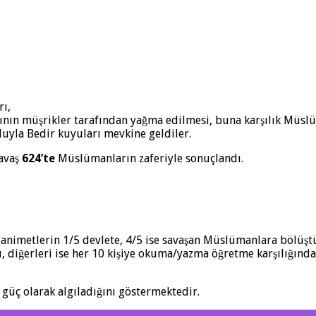
rı,
nın müşrikler tarafından yağma edilmesi, buna karşılık Müsl
duyla Bedir kuyuları mevkine geldiler.
savaş
624’te
Müslümanların zaferiyle sonuçlandı.
 ganimetlerin 1/5 devlete, 4/5 ise savaşan Müslümanlara bölüşt
, diğerleri ise her 10 kişiye okuma/yazma öğretme karşılığında 
güç olarak algıladığını göstermektedir.