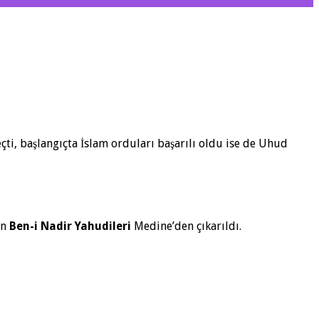
ti, başlangıçta İslam orduları başarılı oldu ise de Uhud
an
Ben-i Nadir Yahudileri
Medine’den çıkarıldı.