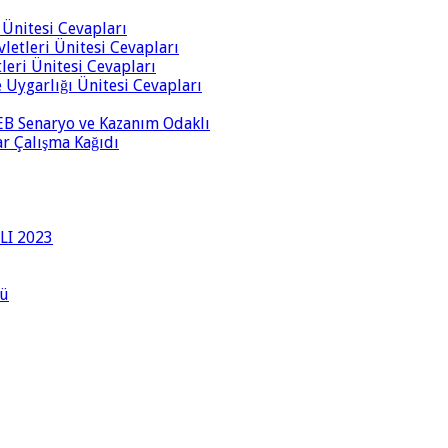
i Ünitesi Cevapları
vletleri Ünitesi Cevapları
tleri Ünitesi Cevapları
ve Uygarlığı Ünitesi Cevapları
 MEB Senaryo ve Kazanım Odaklı
rar Çalışma Kağıdı
LI 2023
lü