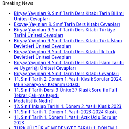
Breaking News
Biryay Yayınları 9. Sınıf Tarih Ders Kitabı Tarih Bilimi
Ünitesi Cevapları
Ekoyay Yayınları 9. Sınıf Tarih Ders Kitabı Cevapları
Biryay Yayınları 9. Sınıf Tarih Ders Kitabı Türkiye
Tarihi Ünitesi Cevapları
Biryay Yayınları 9. Sınıf Tarih Ders Kitabı Türk-İslam
Devletleri Ünitesi Cevapları
Biryay Yayınları 9. Sınıf Tarih Ders Kitabı İlk Türk
Devletleri Ünitesi Cevapları
Biryay Yayınları 9. Sınıf Tarih Ders Kitabı İslam Tarihi
ve Uygarlığı Ünitesi Cevapları
Biryay Yayınları 9. Sınıf Tarih Ders Kitabı Cevapları
11. Sınıf Tarih 2. Dönem 1. Yazılı Klasik Sorular 2024,
MEB Senaryo ve Kazanım Odaklı
11. Sınıf Tarih Dersi 3 Ünite 37 Klasik Soru ile Full
Tekrar Çalışma Kağıdı
Modelistlik Nedir?
12. Sınıf İnkılap Tarihi 1. Dönem 2. Yazılı Klasik 2023
11. Sınıf Tarih 1. Dönem 1. Yazılı 2023-2024 Klasik
11. Sınıf Tarih 1. Dönem 1. Yazılı Açık Uçlu Sorular
2023
TÜRK KÜLTÜR VE MEDENİYET TARİHİ 1. DÖNEM 1.