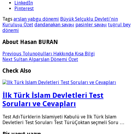
LinkedIn
Pinterest
Tags
arslan yabgu dönemi
Büyük Selçuklu Devleti'nin
Kuruluşu Özet
dandanakan savaşı
pasinler savaşı
tuğrul bey
dönemi
About Hasan BURAN
Previous
Tolunoğulları Hakkında Kısa Bilgi
Next
Sultan Alparslan Dönemi Özet
Check Also
İlk Türk İslam Devletleri Test
Soruları ve Cevapları
Test AdıTürklerin İslamiyeti Kabulü ve İlk Türk İslam
Devletleri Test Soruları Test TürüÇoktan seçmeli Soru …