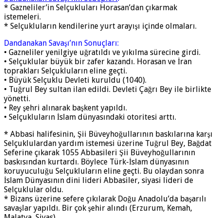
* Gazneliler’in Selçukluları Horasan’dan çıkarmak
istemeleri.
* Selçukluların kendilerine yurt arayışı içinde olmaları.
Dandanakan Savaşı’nın Sonuçları:
• Gazneliler yenilgiye uğratıldı ve yıkılma sürecine girdi.
• Selçuklular büyük bir zafer kazandı. Horasan ve İran
toprakları Selçukluların eline geçti.
• Büyük Selçuklu Devleti kuruldu (1040).
• Tuğrul Bey sultan ilan edildi. Devleti Çağrı Bey ile birlikte
yönetti.
• Rey şehri alınarak başkent yapıldı.
• Selçukluların İslam dünyasındaki otoritesi arttı.
* Abbasi halifesinin, Şii Büveyhoğullarının baskılarına karşı
Selçuklulardan yardım istemesi üzerine Tuğrul Bey, Bağdat
Seferine çıkarak 1055 Abbasileri Şii Büveyhoğullarının
baskısından kurtardı. Böylece Türk-İslam dünyasının
koruyuculuğu Selçukluların eline geçti. Bu olaydan sonra
İslam Dünyasının dini lideri Abbasiler, siyasi lideri de
Selçuklular oldu.
* Bizans üzerine sefere çıkılarak Doğu Anadolu’da başarılı
savaşlar yapıldı. Bir çok şehir alındı (Erzurum, Kemah,
Malatya, Sivas).