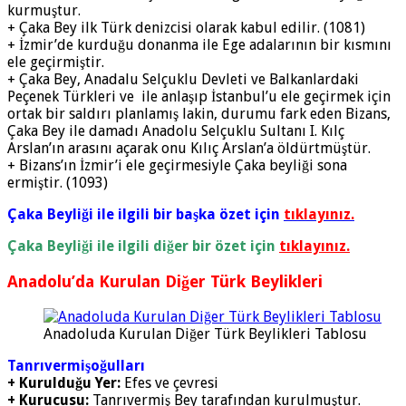
kurmuştur.
+ Çaka Bey ilk Türk denizcisi olarak kabul edilir. (1081)
+ İzmir’de kurduğu donanma ile Ege adalarının bir kısmını
ele geçirmiştir.
+ Çaka Bey, Anadalu Selçuklu Devleti ve Balkanlardaki
Peçenek Türkleri ve ile anlaşıp İstanbul’u ele geçirmek için
ortak bir saldırı planlamış lakin, durumu fark eden Bizans,
Çaka Bey ile damadı Anadolu Selçuklu Sultanı I. Kılç
Arslan’ın arasını açarak onu Kılıç Arslan’a öldürtmüştür.
+ Bizans’ın İzmir’i ele geçirmesiyle Çaka beyliği sona
ermiştir. (1093)
Çaka Beyliği ile ilgili bir başka özet için
tıklayınız.
Çaka Beyliği ile ilgili diğer bir özet için
tıklayınız.
Anadolu’da Kurulan Diğer Türk Beylikleri
Anadoluda Kurulan Diğer Türk Beylikleri Tablosu
Tanrıvermişoğulları
+ Kurulduğu Yer:
Efes ve çevresi
+ Kurucusu:
Tanrıvermiş Bey tarafından kurulmuştur.