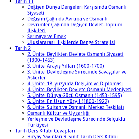
Tarih 11
Değişen Dünya Dengeleri Karşısında Osmanlı
Siyaseti
Değişim Çağında Avrupa ve Osmanlı
Devrimler Çağında Değişen Devlet-Toplum
İlişkileri
Sermaye ve Emek
Uluslararası İlişkilerde Denge Stratejisi
Tarih 2
2. Ünite: Beylikten Devlete Osmanlı Siyaseti
(1300-1453)
3. Ünite: Arayış Yılları (1600-1700)
3. Ünite: Devletleşme Sürecinde Savaşçılar ve
Askerler
4. Ünite: 18. yüzyılda Değişim ve Diplomasi
4. Ünite: Beylikten Devlete Osmanlı Medeniyeti
5. Ünite: Dünya Gücü Osmanlı (1453-1595)
5. Ünite: En Uzun Yüzyıl (1800-1922)
6. Ünite: Sultan ve Osmanlı Merkez Teşkilatı
Osmanlı Kültür ve Uygarlığı
Yerleşme ve Devletleşme Sürecinde Selçuklu
Türkiyesi
Tarih Ders Kitabı Cevapları
Biryay Yayınları 9. Sınıf Tarih Ders Kitabı