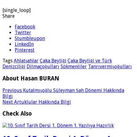
[single_loop]
Share
Facebook
Twitter
Stumbleupon
LinkedIn
Pinterest
Tags
Ahlatşahlar
Çaka Beyliği
Çaka Beyliği ve Türk
Denizciliği
Dilmaçoğulları
Sökmenliler
Tanrıvermişoğulları
About Hasan BURAN
Previous
Kutalmışoğlu Süleyman Şah Dönemi Hakkında
Bilgi
Next
Artuklular Hakkında Bilgi
Check Also