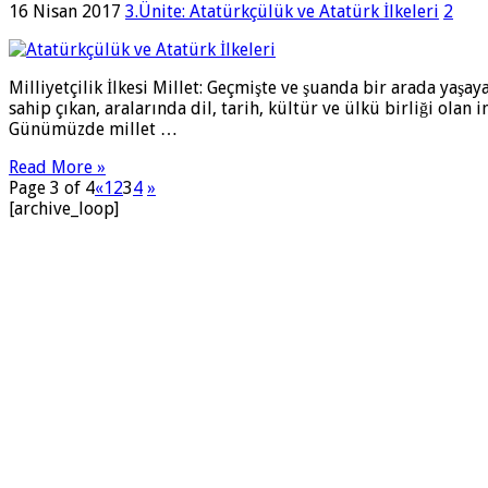
16 Nisan 2017
3.Ünite: Atatürkçülük ve Atatürk İlkeleri
2
Milliyetçilik İlkesi Millet: Geçmişte ve şuanda bir arada yaş
sahip çıkan, aralarında dil, tarih, kültür ve ülkü birliği ol
Günümüzde millet …
Read More »
Page 3 of 4
«
1
2
3
4
»
[archive_loop]