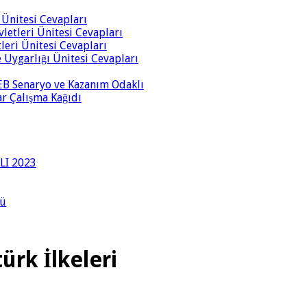
i Ünitesi Cevapları
vletleri Ünitesi Cevapları
tleri Ünitesi Cevapları
ve Uygarlığı Ünitesi Cevapları
 MEB Senaryo ve Kazanım Odaklı
rar Çalışma Kağıdı
LI 2023
lü
ürk İlkeleri