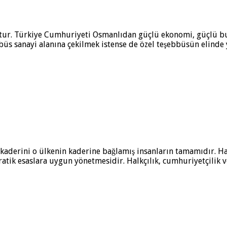
ştur. Türkiye Cumhuriyeti Osmanlıdan güçlü ekonomi, güçlü bur
ebbüs sanayi alanına çekilmek istense de özel teşebbüsün elinde
n, kaderini o ülkenin kaderine bağlamış insanların tamamıdır. Ha
ratik esaslara uygun yönetmesidir. Halkçılık, cumhuriyetçilik ve