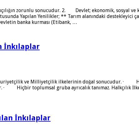
lkçılığın zorunlu sonucudur. 2. Devlet; ekonomik, sosyal ve
usunda Yapılan Yenilikler; ** Tarım alanındaki destekleyici ça
Devletin banka kurması (Etibank, …
n İnkılaplar
riyetçilik ve Milliyetçilik ilkelerinin doğal sonucudur. ·
 · Hiçbir toplumsal gruba ayrıcalık tanımaz. Halkçılık İlkes
ılan İnkılaplar