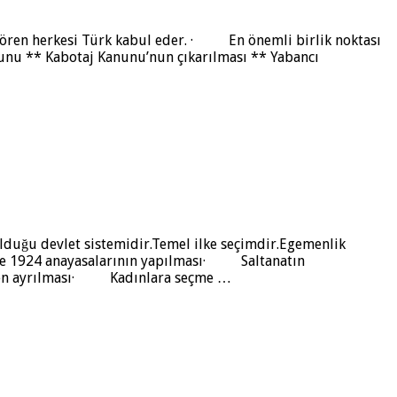
k gören herkesi Türk kabul eder. · En önemli birlik noktası
anunu ** Kabotaj Kanunu’nun çıkarılması ** Yabancı
lduğu devlet sistemidir.Temel ilke seçimdir.Egemenlik
 ve 1924 anayasalarının yapılması· Saltanatın
en ayrılması· Kadınlara seçme …