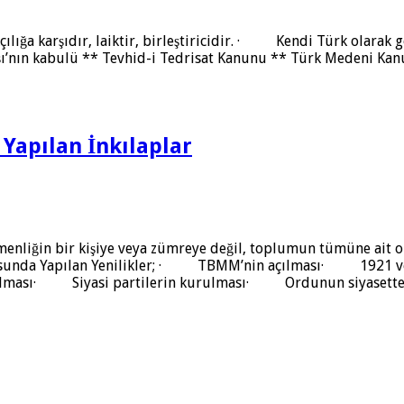
çılığa karşıdır, laiktir, birleştiricidir. · Kendi Türk olara
Marşı’nın kabulü ** Tevhid-i Tedrisat Kanunu ** Türk Medeni K
Yapılan İnkılaplar
menliğin bir kişiye veya zümreye değil, toplumun tümüne ait o
oğrultusunda Yapılan Yenilikler; · TBMM’nin açılması· 1921
ılması· Siyasi partilerin kurulması· Ordunun siyasett