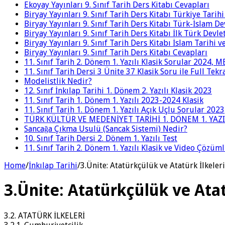
Ekoyay Yayınları 9. Sınıf Tarih Ders Kitabı Cevapları
Biryay Yayınları 9. Sınıf Tarih Ders Kitabı Türkiye Tarih
Biryay Yayınları 9. Sınıf Tarih Ders Kitabı Türk-İslam De
Biryay Yayınları 9. Sınıf Tarih Ders Kitabı İlk Türk Devle
Biryay Yayınları 9. Sınıf Tarih Ders Kitabı İslam Tarihi 
Biryay Yayınları 9. Sınıf Tarih Ders Kitabı Cevapları
11. Sınıf Tarih 2. Dönem 1. Yazılı Klasik Sorular 2024,
11. Sınıf Tarih Dersi 3 Ünite 37 Klasik Soru ile Full Tek
Modelistlik Nedir?
12. Sınıf İnkılap Tarihi 1. Dönem 2. Yazılı Klasik 2023
11. Sınıf Tarih 1. Dönem 1. Yazılı 2023-2024 Klasik
11. Sınıf Tarih 1. Dönem 1. Yazılı Açık Uçlu Sorular 2023
TÜRK KÜLTÜR VE MEDENİYET TARİHİ 1. DÖNEM 1. YAZI
Sancağa Çıkma Usulü (Sancak Sistemi) Nedir?
10. Sınıf Tarih Dersi 2. Dönem 1. Yazılı Test
11. Sınıf Tarih 2. Dönem 1. Yazılı Klasik ve Video Çözüm
Home
/
İnkılap Tarihi
/
3.Ünite: Atatürkçülük ve Atatürk İlkeleri
3.Ünite: Atatürkçülük ve Atat
3.2. ATATÜRK İLKELERİ