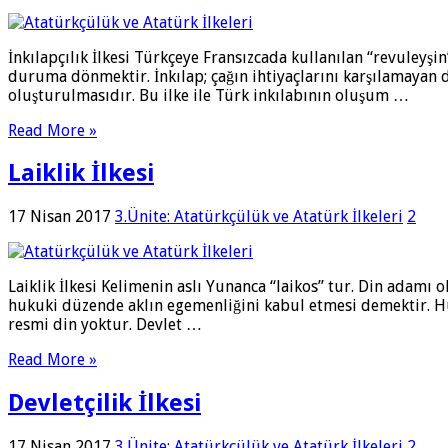
İnkılapçılık İlkesi Türkçeye Fransızcada kullanılan “revuleyşi
duruma dönmektir. İnkılap; çağın ihtiyaçlarını karşılamayan d
oluşturulmasıdır. Bu ilke ile Türk inkılabının oluşum …
Read More »
Laiklik İlkesi
17 Nisan 2017
3.Ünite: Atatürkçülük ve Atatürk İlkeleri
2
Laiklik İlkesi Kelimenin aslı Yunanca “laikos” tur. Din adamı ol
hukuki düzende aklın egemenliğini kabul etmesi demektir. Hu
resmi din yoktur. Devlet …
Read More »
Devletçilik İlkesi
17 Nisan 2017
3.Ünite: Atatürkçülük ve Atatürk İlkeleri
2