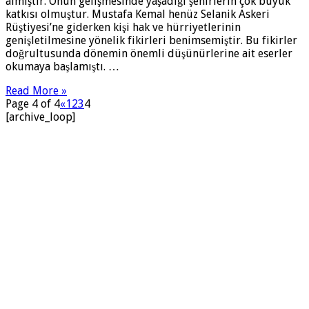
almıştır. Onun gelişmesinde yaşadığı şehirlerin çok büyük
katkısı olmuştur. Mustafa Kemal henüz Selanik Askeri
Rüştiyesi’ne giderken kişi hak ve hürriyetlerinin
genişletilmesine yönelik fikirleri benimsemiştir. Bu fikirler
doğrultusunda dönemin önemli düşünürlerine ait eserler
okumaya başlamıştı. …
Read More »
Page 4 of 4
«
1
2
3
4
[archive_loop]