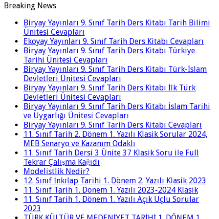
Breaking News
Biryay Yayınları 9. Sınıf Tarih Ders Kitabı Tarih Bilimi
Ünitesi Cevapları
Ekoyay Yayınları 9. Sınıf Tarih Ders Kitabı Cevapları
Biryay Yayınları 9. Sınıf Tarih Ders Kitabı Türkiye
Tarihi Ünitesi Cevapları
Biryay Yayınları 9. Sınıf Tarih Ders Kitabı Türk-İslam
Devletleri Ünitesi Cevapları
Biryay Yayınları 9. Sınıf Tarih Ders Kitabı İlk Türk
Devletleri Ünitesi Cevapları
Biryay Yayınları 9. Sınıf Tarih Ders Kitabı İslam Tarihi
ve Uygarlığı Ünitesi Cevapları
Biryay Yayınları 9. Sınıf Tarih Ders Kitabı Cevapları
11. Sınıf Tarih 2. Dönem 1. Yazılı Klasik Sorular 2024,
MEB Senaryo ve Kazanım Odaklı
11. Sınıf Tarih Dersi 3 Ünite 37 Klasik Soru ile Full
Tekrar Çalışma Kağıdı
Modelistlik Nedir?
12. Sınıf İnkılap Tarihi 1. Dönem 2. Yazılı Klasik 2023
11. Sınıf Tarih 1. Dönem 1. Yazılı 2023-2024 Klasik
11. Sınıf Tarih 1. Dönem 1. Yazılı Açık Uçlu Sorular
2023
TÜRK KÜLTÜR VE MEDENİYET TARİHİ 1. DÖNEM 1.