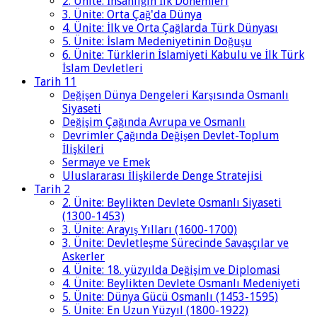
2. Ünite: İnsanlığın İlk Dönemleri
3. Ünite: Orta Çağ'da Dünya
4. Ünite: İlk ve Orta Çağlarda Türk Dünyası
5. Ünite: İslam Medeniyetinin Doğuşu
6. Ünite: Türklerin İslamiyeti Kabulu ve İlk Türk
İslam Devletleri
Tarih 11
Değişen Dünya Dengeleri Karşısında Osmanlı
Siyaseti
Değişim Çağında Avrupa ve Osmanlı
Devrimler Çağında Değişen Devlet-Toplum
İlişkileri
Sermaye ve Emek
Uluslararası İlişkilerde Denge Stratejisi
Tarih 2
2. Ünite: Beylikten Devlete Osmanlı Siyaseti
(1300-1453)
3. Ünite: Arayış Yılları (1600-1700)
3. Ünite: Devletleşme Sürecinde Savaşçılar ve
Askerler
4. Ünite: 18. yüzyılda Değişim ve Diplomasi
4. Ünite: Beylikten Devlete Osmanlı Medeniyeti
5. Ünite: Dünya Gücü Osmanlı (1453-1595)
5. Ünite: En Uzun Yüzyıl (1800-1922)