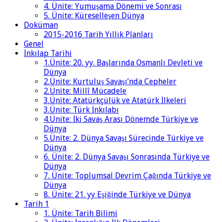
4. Ünite: Yumuşama Dönemi ve Sonrası
5. Ünite: Küreselleşen Dünya
Doküman
2015-2016 Tarih Yıllık Planları
Genel
İnkılap Tarihi
1.Ünite: 20. yy. Başlarında Osmanlı Devleti ve
Dünya
2.Ünite: Kurtuluş Savaşı’nda Cepheler
2.Ünite: Millî Mücadele
3.Ünite: Atatürkçülük ve Atatürk İlkeleri
3.Ünite: Türk İnkılabı
4.Ünite: İki Savaş Arası Dönemde Türkiye ve
Dünya
5.Ünite: 2. Dünya Savaşı Sürecinde Türkiye ve
Dünya
6. Ünite: 2. Dünya Savaşı Sonrasında Türkiye ve
Dünya
7. Ünite: Toplumsal Devrim Çağında Türkiye ve
Dünya
8. Ünite: 21. yy Eşiğinde Türkiye ve Dünya
Tarih 1
1. Ünite: Tarih Bilimi