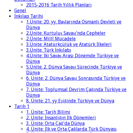
2015-2016 Tarih Yıllık Planları
Genel
İnkılap Tarihi
1.Ünite: 20. yy. Başlarında Osmanlı Devleti ve
Dünya
2.Ünite: Kurtuluş Savaşı’nda Cepheler
2.Ünite: Millî Mücadele
3.Ünite: Atatürkçülük ve Atatürk İlkeleri
3.Ünite: Türk İnkılabı
4.Ünite: İki Savaş Arası Dönemde Türkiye ve
Dünya
5.Ünite: 2. Dünya Savaşı Sürecinde Türkiye ve
Dünya
6. Ünite: 2. Dünya Savaşı Sonrasında Türkiye ve
Dünya
7. Ünite: Toplumsal Devrim Çağında Türkiye ve
Dünya
8. Ünite: 21. yy Eşiğinde Türkiye ve Dünya
Tarih 1
1. Ünite: Tarih Bilimi
2. Ünite: İnsanlığın İlk Dönemleri
3. Ünite: Orta Çağ'da Dünya
4. Ünite: İlk ve Orta Çağlarda Türk Dünyası