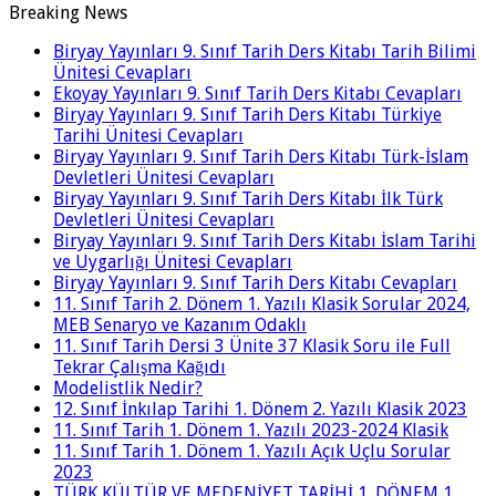
Breaking News
Biryay Yayınları 9. Sınıf Tarih Ders Kitabı Tarih Bilimi
Ünitesi Cevapları
Ekoyay Yayınları 9. Sınıf Tarih Ders Kitabı Cevapları
Biryay Yayınları 9. Sınıf Tarih Ders Kitabı Türkiye
Tarihi Ünitesi Cevapları
Biryay Yayınları 9. Sınıf Tarih Ders Kitabı Türk-İslam
Devletleri Ünitesi Cevapları
Biryay Yayınları 9. Sınıf Tarih Ders Kitabı İlk Türk
Devletleri Ünitesi Cevapları
Biryay Yayınları 9. Sınıf Tarih Ders Kitabı İslam Tarihi
ve Uygarlığı Ünitesi Cevapları
Biryay Yayınları 9. Sınıf Tarih Ders Kitabı Cevapları
11. Sınıf Tarih 2. Dönem 1. Yazılı Klasik Sorular 2024,
MEB Senaryo ve Kazanım Odaklı
11. Sınıf Tarih Dersi 3 Ünite 37 Klasik Soru ile Full
Tekrar Çalışma Kağıdı
Modelistlik Nedir?
12. Sınıf İnkılap Tarihi 1. Dönem 2. Yazılı Klasik 2023
11. Sınıf Tarih 1. Dönem 1. Yazılı 2023-2024 Klasik
11. Sınıf Tarih 1. Dönem 1. Yazılı Açık Uçlu Sorular
2023
TÜRK KÜLTÜR VE MEDENİYET TARİHİ 1. DÖNEM 1.