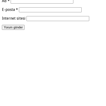
Ad
*
E-posta
*
İnternet sitesi