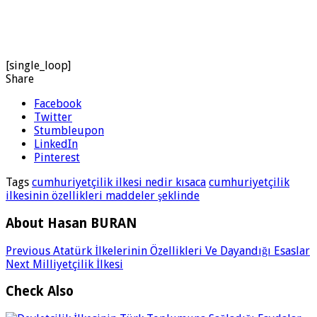
[single_loop]
Share
Facebook
Twitter
Stumbleupon
LinkedIn
Pinterest
Tags
cumhuriyetçilik ilkesi nedir kısaca
cumhuriyetçilik
ilkesinin özellikleri maddeler şeklinde
About Hasan BURAN
Previous
Atatürk İlkelerinin Özellikleri Ve Dayandığı Esaslar
Next
Milliyetçilik İlkesi
Check Also