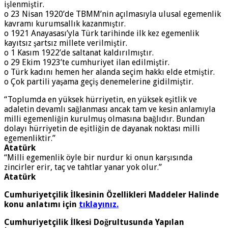
işlenmiştir.
o 23 Nisan 1920’de TBMM’nin açılmasıyla ulusal egemenlik
kavramı kurumsallık kazanmıştır.
o 1921 Anayasası’yla Türk tarihinde ilk kez egemenlik
kayıtsız şartsız millete verilmiştir.
o 1 Kasım 1922’de saltanat kaldırılmıştır.
o 29 Ekim 1923’te cumhuriyet ilan edilmiştir.
o Türk kadını hemen her alanda seçim hakkı elde etmiştir.
o Çok partili yaşama geçiş denemelerine gidilmiştir.
“Toplumda en yüksek hürriyetin, en yüksek eşitlik ve
adaletin devamlı sağlanması ancak tam ve kesin anlamıyla
milli egemenliğin kurulmuş olmasına bağlıdır. Bundan
dolayı hürriyetin de eşitliğin de dayanak noktası milli
egemenliktir.”
Atatürk
“Milli egemenlik öyle bir nurdur ki onun karşısında
zincirler erir, taç ve tahtlar yanar yok olur.”
Atatürk
Cumhuriyetçilik İlkesinin Özellikleri Maddeler Halinde
konu anlatımı için
tıklayınız
.
Cumhuriyetçilik İlkesi Doğrultusunda Yapılan