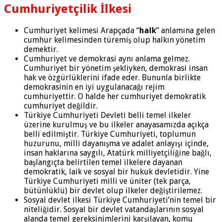
Cumhuriyetçilik İlkesi
Cumhuriyet kelimesi Arapçada “
halk
” anlamına gelen
cumhur kelimesinden türemiş olup halkın yönetim
demektir.
Cumhuriyet ve demokrasi aynı anlama gelmez.
Cumhuriyet bir yönetim şekliyken, demokrasi insan
hak ve özgürlüklerini ifade eder. Bununla birlikte
demokrasinin en iyi uygulanacağı rejim
cumhuriyettir. O halde her cumhuriyet demokratik
cumhuriyet değildir.
Türkiye Cumhuriyeti Devleti belli temel ilkeler
üzerine kurulmuş ve bu ilkeler anayasamızda açıkça
belli edilmiştir. Türkiye Cumhuriyeti, toplumun
huzurunu, milli dayanışma ve adalet anlayışı içinde,
insan haklarına saygılı, Atatürk milliyetçiliğine bağlı,
başlangıçta belirtilen temel ilkelere dayanan
demokratik, laik ve sosyal bir hukuk devletidir. Yine
Türkiye Cumhuriyeti milli ve üniter (tek parça,
bütünlüklü) bir devlet olup ilkeler değiştirilemez.
Sosyal devlet ilkesi Türkiye Cumhuriyeti’nin temel bir
niteliğidir. Sosyal bir devlet vatandaşlarının sosyal
alanda temel gereksinimlerini karşılayan, komu