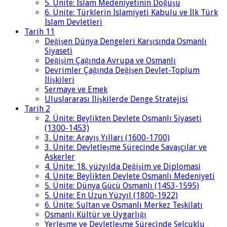
5. Ünite: İslam Medeniyetinin Doğuşu
6. Ünite: Türklerin İslamiyeti Kabulu ve İlk Türk
İslam Devletleri
Tarih 11
Değişen Dünya Dengeleri Karşısında Osmanlı
Siyaseti
Değişim Çağında Avrupa ve Osmanlı
Devrimler Çağında Değişen Devlet-Toplum
İlişkileri
Sermaye ve Emek
Uluslararası İlişkilerde Denge Stratejisi
Tarih 2
2. Ünite: Beylikten Devlete Osmanlı Siyaseti
(1300-1453)
3. Ünite: Arayış Yılları (1600-1700)
3. Ünite: Devletleşme Sürecinde Savaşçılar ve
Askerler
4. Ünite: 18. yüzyılda Değişim ve Diplomasi
4. Ünite: Beylikten Devlete Osmanlı Medeniyeti
5. Ünite: Dünya Gücü Osmanlı (1453-1595)
5. Ünite: En Uzun Yüzyıl (1800-1922)
6. Ünite: Sultan ve Osmanlı Merkez Teşkilatı
Osmanlı Kültür ve Uygarlığı
Yerleşme ve Devletleşme Sürecinde Selçuklu