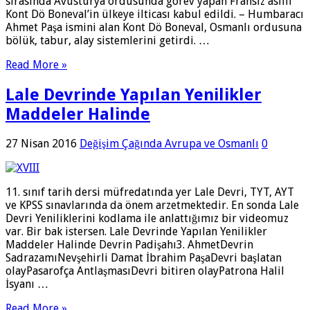
sırasında Avusturya ordusunda görev yapan Fransız asıllı
Kont Dö Boneval’in ülkeye ilticası kabul edildi. – Humbaracı
Ahmet Paşa ismini alan Kont Dö Boneval, Osmanlı ordusuna
bölük, tabur, alay sis­temlerini getirdi. …
Read More »
Lale Devrinde Yapılan Yenilikler
Maddeler Halinde
27 Nisan 2016
Değişim Çağında Avrupa ve Osmanlı
0
11. sınıf tarih dersi müfredatında yer Lale Devri, TYT, AYT
ve KPSS sınavlarında da önem arzetmektedir. En sonda Lale
Devri Yeniliklerini kodlama ile anlattığımız bir videomuz
var. Bir bak istersen. Lale Devrinde Yapılan Yenilikler
Maddeler Halinde Devrin Padişahı3. AhmetDevrin
SadrazamıNevşehirli Damat İbrahim PaşaDevri başlatan
olayPasarofça AntlaşmasıDevri bitiren olayPatrona Halil
İsyanı …
Read More »