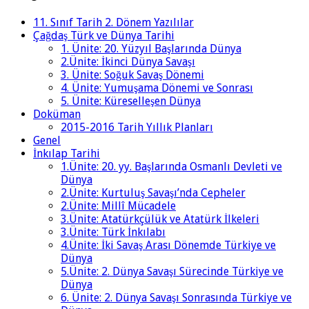
11. Sınıf Tarih 2. Dönem Yazılılar
Çağdaş Türk ve Dünya Tarihi
1. Ünite: 20. Yüzyıl Başlarında Dünya
2.Ünite: İkinci Dünya Savaşı
3. Ünite: Soğuk Savaş Dönemi
4. Ünite: Yumuşama Dönemi ve Sonrası
5. Ünite: Küreselleşen Dünya
Doküman
2015-2016 Tarih Yıllık Planları
Genel
İnkılap Tarihi
1.Ünite: 20. yy. Başlarında Osmanlı Devleti ve
Dünya
2.Ünite: Kurtuluş Savaşı’nda Cepheler
2.Ünite: Millî Mücadele
3.Ünite: Atatürkçülük ve Atatürk İlkeleri
3.Ünite: Türk İnkılabı
4.Ünite: İki Savaş Arası Dönemde Türkiye ve
Dünya
5.Ünite: 2. Dünya Savaşı Sürecinde Türkiye ve
Dünya
6. Ünite: 2. Dünya Savaşı Sonrasında Türkiye ve