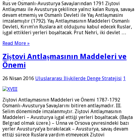
Rus ve Osmanlı-Avusturya Savaşlarından 1791 Ziştovi
Antlaşması ile Avusturya çekilince yalnız kalan Rus­ya, savaşa
devam etmemiş ve Osmanlı Devleti ile Yaş Antlaşmasinı
imzalamıştır (1792). Yaş Antlaşmasının Maddeleri Osmanlı
Devleti, Kırım’ın Ruslara ait olduğunu ka­bul edecek Ruslar,
işgal ettikleri yerleri boşaltacak. Prut Nehri, iki devlet …
Read More »
Ziştovi Antlaşmasının Maddeleri ve
Önemi
26 Nisan 2016
Uluslararası İlişkilerde Denge Stratejisi
1
Ziştovi Antlaşmasının Maddeleri ve Önemi 1787-1792
Osmanlı-Avusturya Savaşlarını bitiren antlaşmadır. III.
Selim döneminde imzalanmıştır. Ziştovi Antlaşmasının
Maddeleri – Avusturya işgal ettiği yerleri boşaltacak. (Başta
Belgrad olmak üzere.) – Unna ve Orsova çevresindeki bazı
yerler Avusturya’ya bırakılacak – Avusturya, savaş devam
ettiği sürece Ruslara yardım etmeyecek Ziştovi