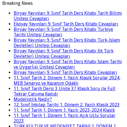
Breaking News
Biryay Yayınları 9. Sınıf Tarih Ders Kitabı Tarih Bilimi
Ünitesi Cevapları
Ekoyay Yayınları 9. Sınıf Tarih Ders Kitabı Cevapları
Biryay Yayınları 9. Sınıf Tarih Ders Kitabı Türkiye
Tarihi Ünitesi Cevapları
Biryay Yayınları 9. Sınıf Tarih Ders Kitabı Türk-İslam
Devletleri Ünitesi Cevapları
Biryay Yayınları 9. Sınıf Tarih Ders Kitabı İlk Türk
Devletleri Ünitesi Cevapları
Biryay Yayınları 9. Sınıf Tarih Ders Kitabı İslam Tarihi
ve Uygarlığı Ünitesi Cevapları
Biryay Yayınları 9. Sınıf Tarih Ders Kitabı Cevapları
11. Sınıf Tarih 2. Dönem 1. Yazılı Klasik Sorular 2024,
MEB Senaryo ve Kazanım Odaklı
11. Sınıf Tarih Dersi 3 Ünite 37 Klasik Soru ile Full
Tekrar Çalışma Kağıdı
Modelistlik Nedir?
12. Sınıf İnkılap Tarihi 1. Dönem 2. Yazılı Klasik 2023
11. Sınıf Tarih 1. Dönem 1. Yazılı 2023-2024 Klasik
11. Sınıf Tarih 1. Dönem 1. Yazılı Açık Uçlu Sorular
2023
TÜRK KÜLTÜR VE MEDENİYET TARİHİ 1. DÖNEM 1.