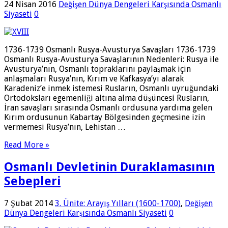
24 Nisan 2016
Değişen Dünya Dengeleri Karşısında Osmanlı
Siyaseti
0
1736-1739 Osmanlı Rusya-Avusturya Savaşları 1736-1739
Osmanlı Rusya-Avusturya Savaşlarının Nedenleri: Rusya ile
Avusturya’nın, Osmanlı topraklarını paylaşmak için
anlaşmaları Rusya’nın, Kırım ve Kafkasya’yı alarak
Karadeniz’e inmek istemesi Rusların, Osmanlı uyruğundaki
Ortodoksları ege­menliği altına alma düşüncesi Rusların,
İran savaşları sırasında Osmanlı ordusu­na yardıma gelen
Kırım ordusunun Kabartay Böl­gesinden geçmesine izin
vermemesi Rusya’nın, Lehistan …
Read More »
Osmanlı Devletinin Duraklamasının
Sebepleri
7 Şubat 2014
3. Ünite: Arayış Yılları (1600-1700)
,
Değişen
Dünya Dengeleri Karşısında Osmanlı Siyaseti
0