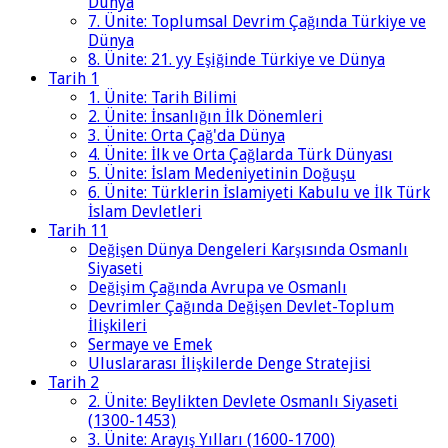
Dünya
7. Ünite: Toplumsal Devrim Çağında Türkiye ve
Dünya
8. Ünite: 21. yy Eşiğinde Türkiye ve Dünya
Tarih 1
1. Ünite: Tarih Bilimi
2. Ünite: İnsanlığın İlk Dönemleri
3. Ünite: Orta Çağ'da Dünya
4. Ünite: İlk ve Orta Çağlarda Türk Dünyası
5. Ünite: İslam Medeniyetinin Doğuşu
6. Ünite: Türklerin İslamiyeti Kabulu ve İlk Türk
İslam Devletleri
Tarih 11
Değişen Dünya Dengeleri Karşısında Osmanlı
Siyaseti
Değişim Çağında Avrupa ve Osmanlı
Devrimler Çağında Değişen Devlet-Toplum
İlişkileri
Sermaye ve Emek
Uluslararası İlişkilerde Denge Stratejisi
Tarih 2
2. Ünite: Beylikten Devlete Osmanlı Siyaseti
(1300-1453)
3. Ünite: Arayış Yılları (1600-1700)