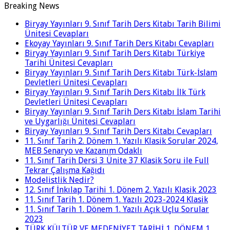
Breaking News
Biryay Yayınları 9. Sınıf Tarih Ders Kitabı Tarih Bilimi
Ünitesi Cevapları
Ekoyay Yayınları 9. Sınıf Tarih Ders Kitabı Cevapları
Biryay Yayınları 9. Sınıf Tarih Ders Kitabı Türkiye
Tarihi Ünitesi Cevapları
Biryay Yayınları 9. Sınıf Tarih Ders Kitabı Türk-İslam
Devletleri Ünitesi Cevapları
Biryay Yayınları 9. Sınıf Tarih Ders Kitabı İlk Türk
Devletleri Ünitesi Cevapları
Biryay Yayınları 9. Sınıf Tarih Ders Kitabı İslam Tarihi
ve Uygarlığı Ünitesi Cevapları
Biryay Yayınları 9. Sınıf Tarih Ders Kitabı Cevapları
11. Sınıf Tarih 2. Dönem 1. Yazılı Klasik Sorular 2024,
MEB Senaryo ve Kazanım Odaklı
11. Sınıf Tarih Dersi 3 Ünite 37 Klasik Soru ile Full
Tekrar Çalışma Kağıdı
Modelistlik Nedir?
12. Sınıf İnkılap Tarihi 1. Dönem 2. Yazılı Klasik 2023
11. Sınıf Tarih 1. Dönem 1. Yazılı 2023-2024 Klasik
11. Sınıf Tarih 1. Dönem 1. Yazılı Açık Uçlu Sorular
2023
TÜRK KÜLTÜR VE MEDENİYET TARİHİ 1. DÖNEM 1.