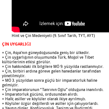
Hint ve Çin Medeniyeti (9. Sınıf Tarih, TYT, AYT)
ÇİN UYGARLIĞI
+ Çin, Asya’nın güneydoğusunda geniş bir ülkedir.
+ Çin uygarlığının oluşumunda Türk, Moğol ve Tibet
kültürlerinin etkisi görülür.
+ Çin hakkındaki ilk bilgilere MÖ 9. yüzyılda rastlanmıştır.
+ Çin, birbiri ardına göreve gelen hanedanlar tarafından
yönetilmiştir.
+ MÖ 3. yüzyıldan sonra güçlü bir imparatorluk haline
gelmiştir.
+ Çin imparatorunun “Tanrının Oğlu” olduğuna inanılırdı.
+ İmparatorluk gücünü, ordusundan alırdı.
+ Halk; asiller ve köylüler olarak ikiye ayrılmıştı.
+ Köylüler özgür değillerdi ve asiller için çalışıyorlardı.
+ Yaygın dinler, Konfüçyusluk, Taoizm ve Budizm’di.