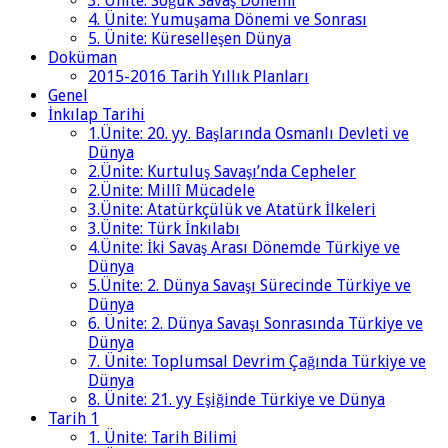
3. Ünite: Soğuk Savaş Dönemi
4. Ünite: Yumuşama Dönemi ve Sonrası
5. Ünite: Küreselleşen Dünya
Doküman
2015-2016 Tarih Yıllık Planları
Genel
İnkılap Tarihi
1.Ünite: 20. yy. Başlarında Osmanlı Devleti ve
Dünya
2.Ünite: Kurtuluş Savaşı’nda Cepheler
2.Ünite: Millî Mücadele
3.Ünite: Atatürkçülük ve Atatürk İlkeleri
3.Ünite: Türk İnkılabı
4.Ünite: İki Savaş Arası Dönemde Türkiye ve
Dünya
5.Ünite: 2. Dünya Savaşı Sürecinde Türkiye ve
Dünya
6. Ünite: 2. Dünya Savaşı Sonrasında Türkiye ve
Dünya
7. Ünite: Toplumsal Devrim Çağında Türkiye ve
Dünya
8. Ünite: 21. yy Eşiğinde Türkiye ve Dünya
Tarih 1
1. Ünite: Tarih Bilimi