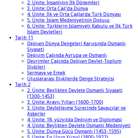
2. Ünite: İnsanlığın İlk Dönemleri
3. Ünite: Orta Çağ'da Dünya
4. Ünite: İlk ve Orta Çağlarda Türk Dünyası
5. Ünite: İslam Medeniyetinin Doğuşu
6. Ünite: Türklerin İslamiyeti Kabulu ve İlk Türk
İslam Devletleri
Tarih 11
Değişen Dünya Dengeleri Karşısında Osmanlı
Siyaseti
Değişim Çağında Avrupa ve Osmanlı
Devrimler Çağında Değişen Devlet-Toplum
İlişkileri
Sermaye ve Emek
Uluslararası İlişkilerde Denge Stratejisi
Tarih 2
2. Ünite: Beylikten Devlete Osmanlı Siyaseti
(1300-1453)
3. Ünite: Arayış Yılları (1600-1700)
3. Ünite: Devletleşme Sürecinde Savaşçılar ve
Askerler
4. Ünite: 18. yüzyılda Değişim ve Diplomasi
4. Ünite: Beylikten Devlete Osmanlı Medeniyeti
5. Ünite: Dünya Gücü Osmanlı (1453-1595)
5. Ünite: En Uzun Yüzyıl (1800-1922)