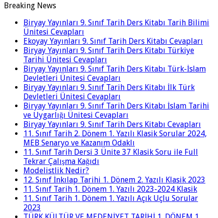
Breaking News
Biryay Yayınları 9. Sınıf Tarih Ders Kitabı Tarih Bilimi
Ünitesi Cevapları
Ekoyay Yayınları 9. Sınıf Tarih Ders Kitabı Cevapları
Biryay Yayınları 9. Sınıf Tarih Ders Kitabı Türkiye
Tarihi Ünitesi Cevapları
Biryay Yayınları 9. Sınıf Tarih Ders Kitabı Türk-İslam
Devletleri Ünitesi Cevapları
Biryay Yayınları 9. Sınıf Tarih Ders Kitabı İlk Türk
Devletleri Ünitesi Cevapları
Biryay Yayınları 9. Sınıf Tarih Ders Kitabı İslam Tarihi
ve Uygarlığı Ünitesi Cevapları
Biryay Yayınları 9. Sınıf Tarih Ders Kitabı Cevapları
11. Sınıf Tarih 2. Dönem 1. Yazılı Klasik Sorular 2024,
MEB Senaryo ve Kazanım Odaklı
11. Sınıf Tarih Dersi 3 Ünite 37 Klasik Soru ile Full
Tekrar Çalışma Kağıdı
Modelistlik Nedir?
12. Sınıf İnkılap Tarihi 1. Dönem 2. Yazılı Klasik 2023
11. Sınıf Tarih 1. Dönem 1. Yazılı 2023-2024 Klasik
11. Sınıf Tarih 1. Dönem 1. Yazılı Açık Uçlu Sorular
2023
TÜRK KÜLTÜR VE MEDENİYET TARİHİ 1. DÖNEM 1.