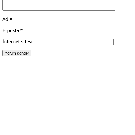
Ad
*
E-posta
*
İnternet sitesi