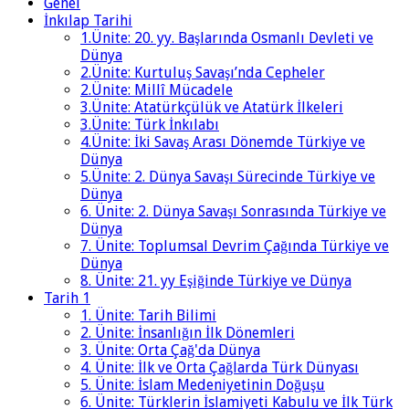
Genel
İnkılap Tarihi
1.Ünite: 20. yy. Başlarında Osmanlı Devleti ve
Dünya
2.Ünite: Kurtuluş Savaşı’nda Cepheler
2.Ünite: Millî Mücadele
3.Ünite: Atatürkçülük ve Atatürk İlkeleri
3.Ünite: Türk İnkılabı
4.Ünite: İki Savaş Arası Dönemde Türkiye ve
Dünya
5.Ünite: 2. Dünya Savaşı Sürecinde Türkiye ve
Dünya
6. Ünite: 2. Dünya Savaşı Sonrasında Türkiye ve
Dünya
7. Ünite: Toplumsal Devrim Çağında Türkiye ve
Dünya
8. Ünite: 21. yy Eşiğinde Türkiye ve Dünya
Tarih 1
1. Ünite: Tarih Bilimi
2. Ünite: İnsanlığın İlk Dönemleri
3. Ünite: Orta Çağ'da Dünya
4. Ünite: İlk ve Orta Çağlarda Türk Dünyası
5. Ünite: İslam Medeniyetinin Doğuşu
6. Ünite: Türklerin İslamiyeti Kabulu ve İlk Türk