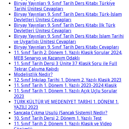
Biryay Yayınları 9. Sınıf Tarih Ders Kitabı Türkiye
Tarihi Ünitesi Cevapları
Biryay Yayınları 9. Sınıf Tarih Ders Kitabı Türk-İslam
Devletleri Ünitesi Cevapları
Biryay Yayınları 9. Sınıf Tarih Ders Kitabı İlk Türk
Devletleri Ünitesi Cevapları
Biryay Yayınları 9. Sınıf Tarih Ders Kitabı İslam Tarihi
ve Uygarlığı Ünitesi Cevapları
Biryay Yayınları 9. Sınıf Tarih Ders Kitabı Cevapları
11. Sınıf Tarih 2. Dönem 1. Yazılı Klasik Sorular 2024,
MEB Senaryo ve Kazanım Odaklı
11. Sınıf Tarih Dersi 3 Ünite 37 Klasik Soru ile Full
Tekrar Çalışma Kağıdı
Modelistlik Nedir?
12. Sınıf İnkılap Tarihi 1. Dönem 2. Yazılı Klasik 2023
11. Sınıf Tarih 1. Dönem 1. Yazılı 2023-2024 Klasik
11. Sınıf Tarih 1. Dönem 1. Yazılı Açık Uçlu Sorular
2023
TÜRK KÜLTÜR VE MEDENİYET TARİHİ 1. DÖNEM 1.
YAZILI 2023
Sancağa Çıkma Usulü (Sancak Sistemi) Nedir?
10. Sınıf Tarih Dersi 2. Dönem 1. Yazılı Test
11. Sınıf Tarih 2. Dönem 1. Yazılı Klasik ve Video