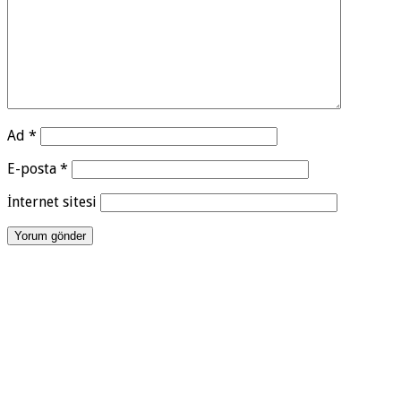
Ad
*
E-posta
*
İnternet sitesi