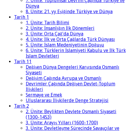
7. Ünite: Toplumsal Devrim Çağında Türkiye ve
Dünya
8. Ünite: 21. yy Eşiğinde Türkiye ve Dünya
Tarih 1
1. Ünite: Tarih Bilimi
2. Ünite: İnsanlığın İlk Dönemleri
3. Ünite: Orta Çağ'da Dünya
4. Ünite: İlk ve Orta Çağlarda Türk Dünyası
5. Ünite: İslam Medeniyetinin Doğuşu
6. Ünite: Türklerin İslamiyeti Kabulu ve İlk Türk
İslam Devletleri
Tarih 11
Değişen Dünya Dengeleri Karşısında Osmanlı
Siyaseti
Değişim Çağında Avrupa ve Osmanlı
Devrimler Çağında Değişen Devlet-Toplum
İlişkileri
Sermaye ve Emek
Uluslararası İlişkilerde Denge Stratejisi
Tarih 2
2. Ünite: Beylikten Devlete Osmanlı Siyaseti
(1300-1453)
3. Ünite: Arayış Yılları (1600-1700)
3. Ünite: Devletleşme Sürecinde Savaşçılar ve