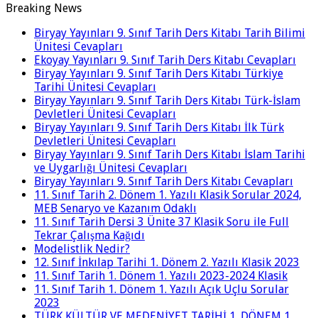
Breaking News
Biryay Yayınları 9. Sınıf Tarih Ders Kitabı Tarih Bilimi
Ünitesi Cevapları
Ekoyay Yayınları 9. Sınıf Tarih Ders Kitabı Cevapları
Biryay Yayınları 9. Sınıf Tarih Ders Kitabı Türkiye
Tarihi Ünitesi Cevapları
Biryay Yayınları 9. Sınıf Tarih Ders Kitabı Türk-İslam
Devletleri Ünitesi Cevapları
Biryay Yayınları 9. Sınıf Tarih Ders Kitabı İlk Türk
Devletleri Ünitesi Cevapları
Biryay Yayınları 9. Sınıf Tarih Ders Kitabı İslam Tarihi
ve Uygarlığı Ünitesi Cevapları
Biryay Yayınları 9. Sınıf Tarih Ders Kitabı Cevapları
11. Sınıf Tarih 2. Dönem 1. Yazılı Klasik Sorular 2024,
MEB Senaryo ve Kazanım Odaklı
11. Sınıf Tarih Dersi 3 Ünite 37 Klasik Soru ile Full
Tekrar Çalışma Kağıdı
Modelistlik Nedir?
12. Sınıf İnkılap Tarihi 1. Dönem 2. Yazılı Klasik 2023
11. Sınıf Tarih 1. Dönem 1. Yazılı 2023-2024 Klasik
11. Sınıf Tarih 1. Dönem 1. Yazılı Açık Uçlu Sorular
2023
TÜRK KÜLTÜR VE MEDENİYET TARİHİ 1. DÖNEM 1.