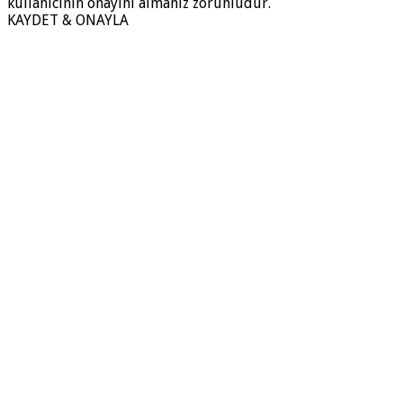
kullanıcının onayını almanız zorunludur.
KAYDET & ONAYLA