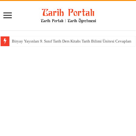
Biryay Yayınları 9. Sınıf Tarih Ders Kitabı Tarih Bilimi Ünitesi Cevapları