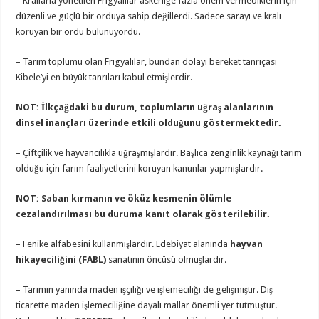
– Krallarla yönetilen Frigyalılar askerliğe fazla önem vermediklerin için
düzenli ve güçlü bir orduya sahip değillerdi. Sadece sarayı ve kralı
koruyan bir ordu bulunuyordu.
– Tarım toplumu olan Frigyalılar, bundan dolayı bereket tanrıçası
Kibele’yi en büyük tanrıları kabul etmişlerdir.
NOT: İlkçağdaki bu durum, toplumların uğraş alanlarının
dinsel inançları üzerinde etkili olduğunu göstermektedir.
– Çiftçilik ve hayvancılıkla uğraşmışlardır. Başlıca zenginlik kaynağı tarım
olduğu için farım faaliyetlerini koruyan kanunlar yapmışlardır.
NOT: Saban kırmanın ve öküz kesmenin ölümle
cezalandırılması bu duruma kanıt olarak gösterilebilir.
– Fenike alfabesini kullanmışlardır. Edebiyat alanında
hayvan
hikayeciliğini (FABL)
sanatının öncüsü olmuşlardır.
– Tarımın yanında maden işçiliği ve işlemeciliği de gelişmiştir. Dış
ticarette maden işlemeciliğine dayalı mallar önemli yer tutmuştur.