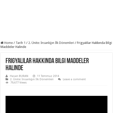
Home
/
Tarih 1
/
2. Ünite: İnsanlığın İlk Dönemleri
/
Frigyalılar Hakkında Bilgi
Maddeler Halinde
Frigyalılar Hakkında Bilgi Maddeler
Halinde
Hasan BURAN
11 Temmuz 2014
2. Ünite: İnsanlığın İlk Dönemleri
Leave a comment
79,677 Views