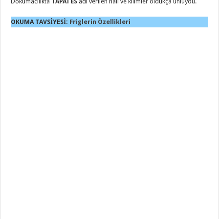
Dokumacılıkta
TAPATES
adı verilen halı ve kilimler oldukça ünlüydü.
OKUMA TAVSİYESİ:
Friglerin Özellikleri