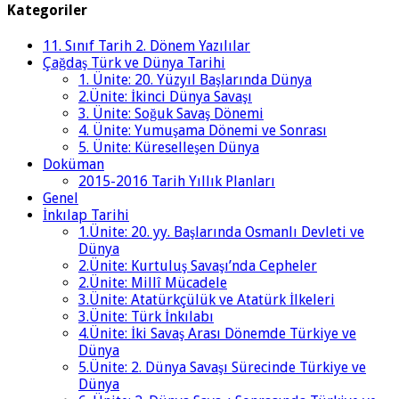
Kategoriler
11. Sınıf Tarih 2. Dönem Yazılılar
Çağdaş Türk ve Dünya Tarihi
1. Ünite: 20. Yüzyıl Başlarında Dünya
2.Ünite: İkinci Dünya Savaşı
3. Ünite: Soğuk Savaş Dönemi
4. Ünite: Yumuşama Dönemi ve Sonrası
5. Ünite: Küreselleşen Dünya
Doküman
2015-2016 Tarih Yıllık Planları
Genel
İnkılap Tarihi
1.Ünite: 20. yy. Başlarında Osmanlı Devleti ve
Dünya
2.Ünite: Kurtuluş Savaşı’nda Cepheler
2.Ünite: Millî Mücadele
3.Ünite: Atatürkçülük ve Atatürk İlkeleri
3.Ünite: Türk İnkılabı
4.Ünite: İki Savaş Arası Dönemde Türkiye ve
Dünya
5.Ünite: 2. Dünya Savaşı Sürecinde Türkiye ve
Dünya