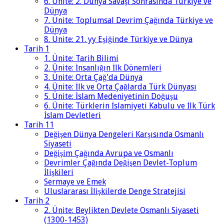
6. Ünite: 2. Dünya Savaşı Sonrasında Türkiye ve
Dünya
7. Ünite: Toplumsal Devrim Çağında Türkiye ve
Dünya
8. Ünite: 21. yy Eşiğinde Türkiye ve Dünya
Tarih 1
1. Ünite: Tarih Bilimi
2. Ünite: İnsanlığın İlk Dönemleri
3. Ünite: Orta Çağ'da Dünya
4. Ünite: İlk ve Orta Çağlarda Türk Dünyası
5. Ünite: İslam Medeniyetinin Doğuşu
6. Ünite: Türklerin İslamiyeti Kabulu ve İlk Türk
İslam Devletleri
Tarih 11
Değişen Dünya Dengeleri Karşısında Osmanlı
Siyaseti
Değişim Çağında Avrupa ve Osmanlı
Devrimler Çağında Değişen Devlet-Toplum
İlişkileri
Sermaye ve Emek
Uluslararası İlişkilerde Denge Stratejisi
Tarih 2
2. Ünite: Beylikten Devlete Osmanlı Siyaseti
(1300-1453)