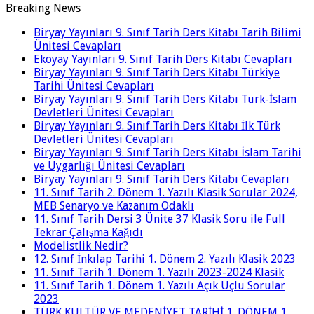
Breaking News
Biryay Yayınları 9. Sınıf Tarih Ders Kitabı Tarih Bilimi
Ünitesi Cevapları
Ekoyay Yayınları 9. Sınıf Tarih Ders Kitabı Cevapları
Biryay Yayınları 9. Sınıf Tarih Ders Kitabı Türkiye
Tarihi Ünitesi Cevapları
Biryay Yayınları 9. Sınıf Tarih Ders Kitabı Türk-İslam
Devletleri Ünitesi Cevapları
Biryay Yayınları 9. Sınıf Tarih Ders Kitabı İlk Türk
Devletleri Ünitesi Cevapları
Biryay Yayınları 9. Sınıf Tarih Ders Kitabı İslam Tarihi
ve Uygarlığı Ünitesi Cevapları
Biryay Yayınları 9. Sınıf Tarih Ders Kitabı Cevapları
11. Sınıf Tarih 2. Dönem 1. Yazılı Klasik Sorular 2024,
MEB Senaryo ve Kazanım Odaklı
11. Sınıf Tarih Dersi 3 Ünite 37 Klasik Soru ile Full
Tekrar Çalışma Kağıdı
Modelistlik Nedir?
12. Sınıf İnkılap Tarihi 1. Dönem 2. Yazılı Klasik 2023
11. Sınıf Tarih 1. Dönem 1. Yazılı 2023-2024 Klasik
11. Sınıf Tarih 1. Dönem 1. Yazılı Açık Uçlu Sorular
2023
TÜRK KÜLTÜR VE MEDENİYET TARİHİ 1. DÖNEM 1.