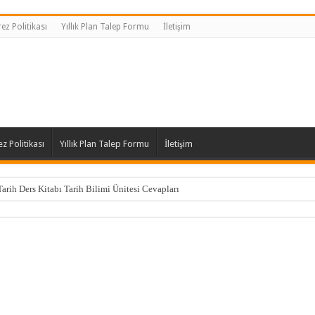
ez Politikası
Yıllık Plan Talep Formu
İletişim
z Politikası
Yıllık Plan Talep Formu
İletişim
Tarih Ders Kitabı Tarih Bilimi Ünitesi Cevapları