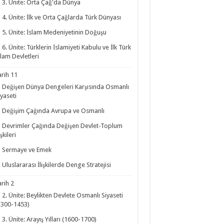
3. Ünite: Orta Çağ'da Dünya
4. Ünite: İlk ve Orta Çağlarda Türk Dünyası
5. Ünite: İslam Medeniyetinin Doğuşu
6. Ünite: Türklerin İslamiyeti Kabulu ve İlk Türk
slam Devletleri
arih 11
Değişen Dünya Dengeleri Karşısında Osmanlı
iyaseti
Değişim Çağında Avrupa ve Osmanlı
Devrimler Çağında Değişen Devlet-Toplum
işkileri
Sermaye ve Emek
Uluslararası İlişkilerde Denge Stratejisi
arih 2
2. Ünite: Beylikten Devlete Osmanlı Siyaseti
1300-1453)
3. Ünite: Arayış Yılları (1600-1700)