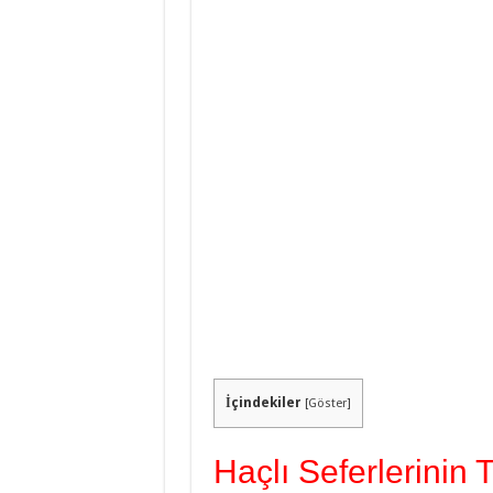
İçindekiler
[
Göster
]
Haçlı Seferlerinin 