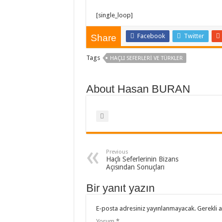
[single_loop]
Facebook
Twitter
Share
Tags
HAÇLI SEFERLERI VE TÜRKLER
About Hasan BURAN
Previous
Haçlı Seferlerinin Bizans
Açısından Sonuçları
Bir yanıt yazın
E-posta adresiniz yayınlanmayacak.
Gerekli 
Yorum
*