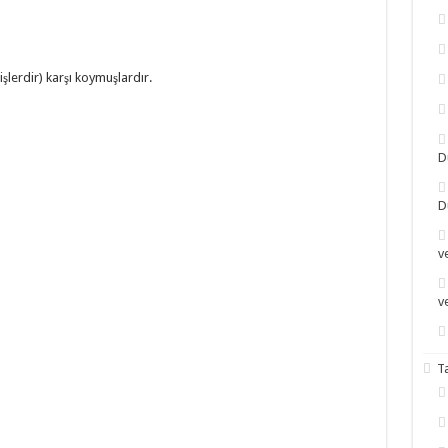
işlerdir) karşı koymuşlardır.
D
D
v
v
T