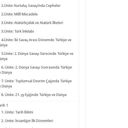
2.Ünite: Kurtuluş Savaşı’nda Cepheler
2.Ünite: Millî Mücadele
3.Ünite: Atatürkçülük ve Atatürk İlkeleri
3.Ünite: Türk İnkılabı
4.Ünite: İki Savaş Arası Dönemde Türkiye ve
ünya
5.Ünite: 2. Dünya Savaşı Sürecinde Türkiye ve
ünya
6. Ünite: 2. Dünya Savaşı Sonrasında Türkiye
e Dünya
7. Ünite: Toplumsal Devrim Çağında Türkiye
e Dünya
8. Ünite: 21. yy Eşiğinde Türkiye ve Dünya
arih 1
1. Ünite: Tarih Bilimi
2. Ünite: İnsanlığın İlk Dönemleri