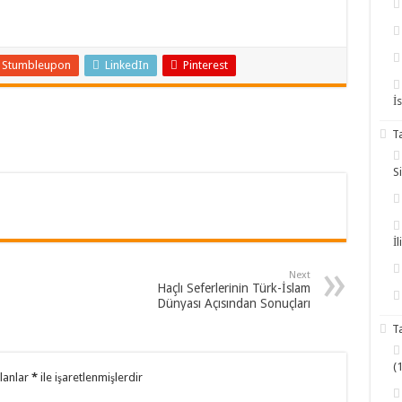
Stumbleupon
LinkedIn
Pinterest
İ
T
S
İl
Next
Haçlı Seferlerinin Türk-İslam
Dünyası Açısından Sonuçları
T
(
alanlar
*
ile işaretlenmişlerdir