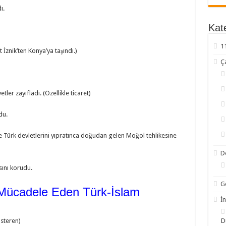
ı.
Kate
1
 İznik’ten Konya’ya taşındı.)
Ç
er zayıfladı. (Özellikle ticaret)
du.
e Türk devletlerini yıpratınca doğudan gelen Moğol tehlikesine
D
sını korudu.
G
 Mücadele Eden Türk-İslam
İn
österen)
D