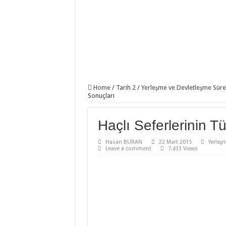
Home
/
Tarih 2
/
Yerleşme ve Devletleşme Sürec
Sonuçları
Haçlı Seferlerinin T
Hasan BURAN
22 Mart 2015
Yerleş
Leave a comment
7,433 Views