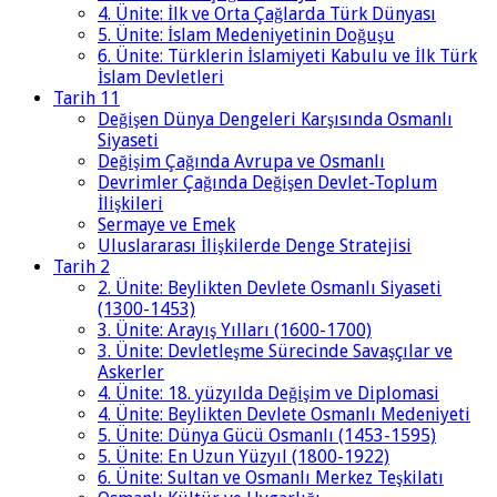
4. Ünite: İlk ve Orta Çağlarda Türk Dünyası
5. Ünite: İslam Medeniyetinin Doğuşu
6. Ünite: Türklerin İslamiyeti Kabulu ve İlk Türk
İslam Devletleri
Tarih 11
Değişen Dünya Dengeleri Karşısında Osmanlı
Siyaseti
Değişim Çağında Avrupa ve Osmanlı
Devrimler Çağında Değişen Devlet-Toplum
İlişkileri
Sermaye ve Emek
Uluslararası İlişkilerde Denge Stratejisi
Tarih 2
2. Ünite: Beylikten Devlete Osmanlı Siyaseti
(1300-1453)
3. Ünite: Arayış Yılları (1600-1700)
3. Ünite: Devletleşme Sürecinde Savaşçılar ve
Askerler
4. Ünite: 18. yüzyılda Değişim ve Diplomasi
4. Ünite: Beylikten Devlete Osmanlı Medeniyeti
5. Ünite: Dünya Gücü Osmanlı (1453-1595)
5. Ünite: En Uzun Yüzyıl (1800-1922)
6. Ünite: Sultan ve Osmanlı Merkez Teşkilatı