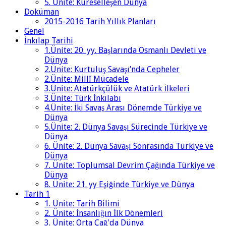
5. Ünite: Küreselleşen Dünya
Doküman
2015-2016 Tarih Yıllık Planları
Genel
İnkılap Tarihi
1.Ünite: 20. yy. Başlarında Osmanlı Devleti ve
Dünya
2.Ünite: Kurtuluş Savaşı’nda Cepheler
2.Ünite: Millî Mücadele
3.Ünite: Atatürkçülük ve Atatürk İlkeleri
3.Ünite: Türk İnkılabı
4.Ünite: İki Savaş Arası Dönemde Türkiye ve
Dünya
5.Ünite: 2. Dünya Savaşı Sürecinde Türkiye ve
Dünya
6. Ünite: 2. Dünya Savaşı Sonrasında Türkiye ve
Dünya
7. Ünite: Toplumsal Devrim Çağında Türkiye ve
Dünya
8. Ünite: 21. yy Eşiğinde Türkiye ve Dünya
Tarih 1
1. Ünite: Tarih Bilimi
2. Ünite: İnsanlığın İlk Dönemleri
3. Ünite: Orta Çağ'da Dünya