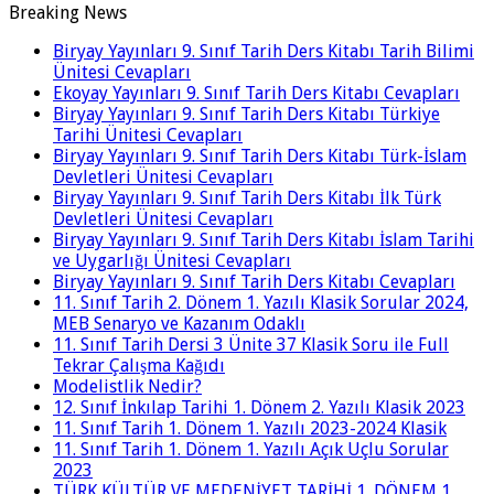
Breaking News
Biryay Yayınları 9. Sınıf Tarih Ders Kitabı Tarih Bilimi
Ünitesi Cevapları
Ekoyay Yayınları 9. Sınıf Tarih Ders Kitabı Cevapları
Biryay Yayınları 9. Sınıf Tarih Ders Kitabı Türkiye
Tarihi Ünitesi Cevapları
Biryay Yayınları 9. Sınıf Tarih Ders Kitabı Türk-İslam
Devletleri Ünitesi Cevapları
Biryay Yayınları 9. Sınıf Tarih Ders Kitabı İlk Türk
Devletleri Ünitesi Cevapları
Biryay Yayınları 9. Sınıf Tarih Ders Kitabı İslam Tarihi
ve Uygarlığı Ünitesi Cevapları
Biryay Yayınları 9. Sınıf Tarih Ders Kitabı Cevapları
11. Sınıf Tarih 2. Dönem 1. Yazılı Klasik Sorular 2024,
MEB Senaryo ve Kazanım Odaklı
11. Sınıf Tarih Dersi 3 Ünite 37 Klasik Soru ile Full
Tekrar Çalışma Kağıdı
Modelistlik Nedir?
12. Sınıf İnkılap Tarihi 1. Dönem 2. Yazılı Klasik 2023
11. Sınıf Tarih 1. Dönem 1. Yazılı 2023-2024 Klasik
11. Sınıf Tarih 1. Dönem 1. Yazılı Açık Uçlu Sorular
2023
TÜRK KÜLTÜR VE MEDENİYET TARİHİ 1. DÖNEM 1.