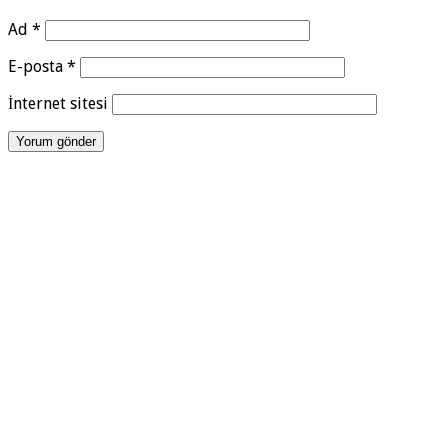
Ad
*
E-posta
*
İnternet sitesi