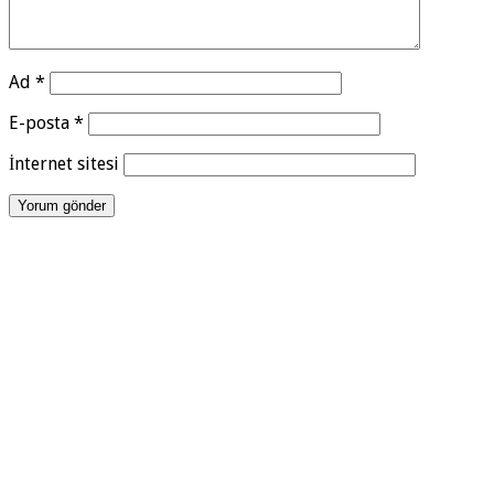
Ad
*
E-posta
*
İnternet sitesi