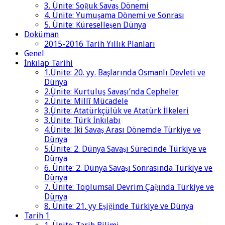
3. Ünite: Soğuk Savaş Dönemi
4. Ünite: Yumuşama Dönemi ve Sonrası
5. Ünite: Küreselleşen Dünya
Doküman
2015-2016 Tarih Yıllık Planları
Genel
İnkılap Tarihi
1.Ünite: 20. yy. Başlarında Osmanlı Devleti ve
Dünya
2.Ünite: Kurtuluş Savaşı’nda Cepheler
2.Ünite: Millî Mücadele
3.Ünite: Atatürkçülük ve Atatürk İlkeleri
3.Ünite: Türk İnkılabı
4.Ünite: İki Savaş Arası Dönemde Türkiye ve
Dünya
5.Ünite: 2. Dünya Savaşı Sürecinde Türkiye ve
Dünya
6. Ünite: 2. Dünya Savaşı Sonrasında Türkiye ve
Dünya
7. Ünite: Toplumsal Devrim Çağında Türkiye ve
Dünya
8. Ünite: 21. yy Eşiğinde Türkiye ve Dünya
Tarih 1