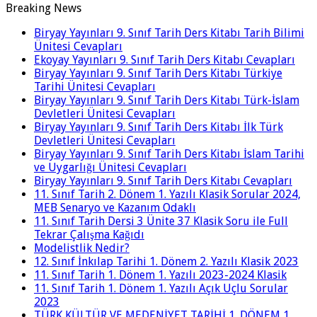
Breaking News
Biryay Yayınları 9. Sınıf Tarih Ders Kitabı Tarih Bilimi
Ünitesi Cevapları
Ekoyay Yayınları 9. Sınıf Tarih Ders Kitabı Cevapları
Biryay Yayınları 9. Sınıf Tarih Ders Kitabı Türkiye
Tarihi Ünitesi Cevapları
Biryay Yayınları 9. Sınıf Tarih Ders Kitabı Türk-İslam
Devletleri Ünitesi Cevapları
Biryay Yayınları 9. Sınıf Tarih Ders Kitabı İlk Türk
Devletleri Ünitesi Cevapları
Biryay Yayınları 9. Sınıf Tarih Ders Kitabı İslam Tarihi
ve Uygarlığı Ünitesi Cevapları
Biryay Yayınları 9. Sınıf Tarih Ders Kitabı Cevapları
11. Sınıf Tarih 2. Dönem 1. Yazılı Klasik Sorular 2024,
MEB Senaryo ve Kazanım Odaklı
11. Sınıf Tarih Dersi 3 Ünite 37 Klasik Soru ile Full
Tekrar Çalışma Kağıdı
Modelistlik Nedir?
12. Sınıf İnkılap Tarihi 1. Dönem 2. Yazılı Klasik 2023
11. Sınıf Tarih 1. Dönem 1. Yazılı 2023-2024 Klasik
11. Sınıf Tarih 1. Dönem 1. Yazılı Açık Uçlu Sorular
2023
TÜRK KÜLTÜR VE MEDENİYET TARİHİ 1. DÖNEM 1.