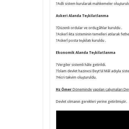
?Adli sistem kurularak mahkemeler oluşturuldu 
Askeri Alanda Teşkilatlanma
?Düzenli ordular ve ordugâhlar kuruldu .
?Askerî ikta sisteminin temelleri atılarak fethe
?Askerî posta teşkilatı kuruldu .
Ekonomik Alanda Teşkilatlanma
?Vergiler sistemli hâle getirildi.
?İslam devlet hazinesi Beyt’ül Mâl adıyla siste
?Hicri takvim oluşturuldu.
Hz Ömer
Döneminde yapılan çalışmaları Devl
Devlet olmanın gerekleri yerine getirilmiştir.