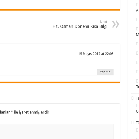
A
Next
Hz. Osman Dönemi Kısa Bilgi
M
15 Mayıs 2017 at 22:03
Yanıtla
T
T
C
alanlar
*
ile işaretlenmişlerdir
T