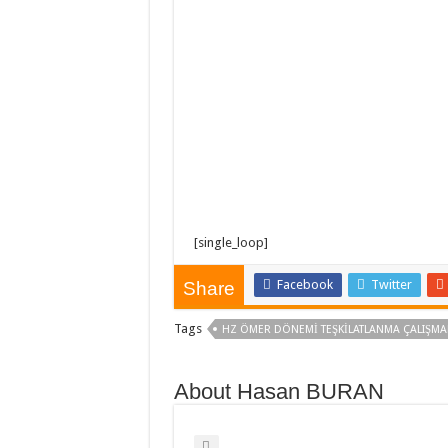
[single_loop]
Facebook
Twitter
Share
Tags
HZ ÖMER DÖNEMI TEŞKILATLANMA ÇALIŞMA
About Hasan BURAN