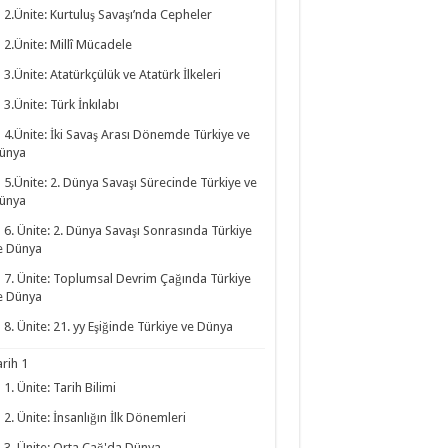
2.Ünite: Kurtuluş Savaşı’nda Cepheler
2.Ünite: Millî Mücadele
3.Ünite: Atatürkçülük ve Atatürk İlkeleri
3.Ünite: Türk İnkılabı
4.Ünite: İki Savaş Arası Dönemde Türkiye ve
ünya
5.Ünite: 2. Dünya Savaşı Sürecinde Türkiye ve
ünya
6. Ünite: 2. Dünya Savaşı Sonrasında Türkiye
e Dünya
7. Ünite: Toplumsal Devrim Çağında Türkiye
e Dünya
8. Ünite: 21. yy Eşiğinde Türkiye ve Dünya
arih 1
1. Ünite: Tarih Bilimi
2. Ünite: İnsanlığın İlk Dönemleri
3. Ünite: Orta Çağ'da Dünya