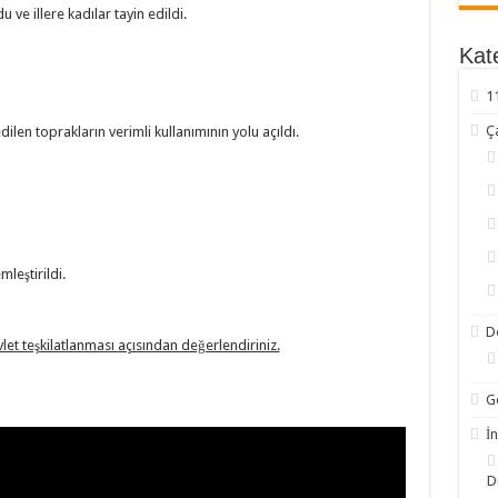
ve illere kadılar tayin edildi.
Kate
1
Ç
dilen toprakların verimli kullanımının yolu açıldı.
mleştirildi.
D
et teşkilatlanması açısından değerlendiriniz.
G
İn
D