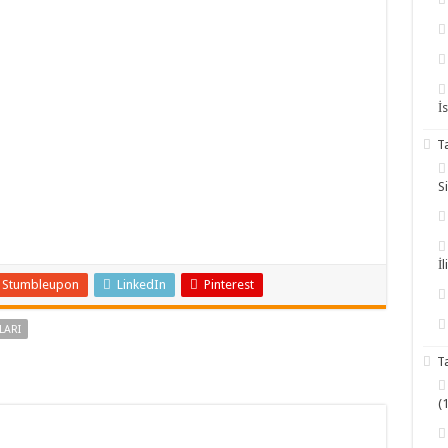
İ
T
S
İl
Stumbleupon
LinkedIn
Pinterest
LARI
T
(