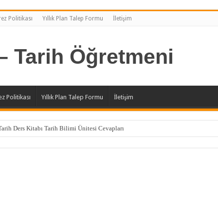
ez Politikası
Yıllık Plan Talep Formu
İletişim
z Politikası
Yıllık Plan Talep Formu
İletişim
Tarih Ders Kitabı Tarih Bilimi Ünitesi Cevapları
 Tarih Ders Kitabı Cevapları
Tarih Ders Kitabı Türkiye Tarihi Ünitesi Cevapları
Tarih Ders Kitabı Türk-İslam Devletleri Ünitesi Cevapları
Tarih Ders Kitabı İlk Türk Devletleri Ünitesi Cevapları
Tarih Ders Kitabı İslam Tarihi ve Uygarlığı Ünitesi Cevapları