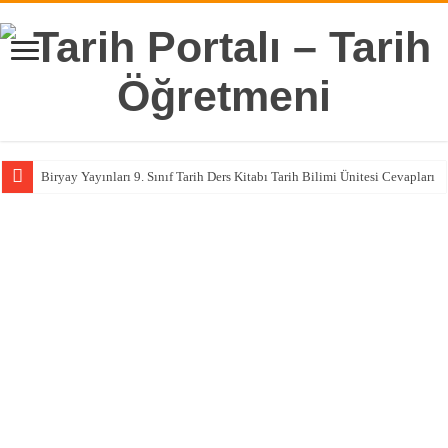
Biryay Yayınları 9. Sınıf Tarih Ders Kitabı Tarih Bilimi Ünitesi Cevapları