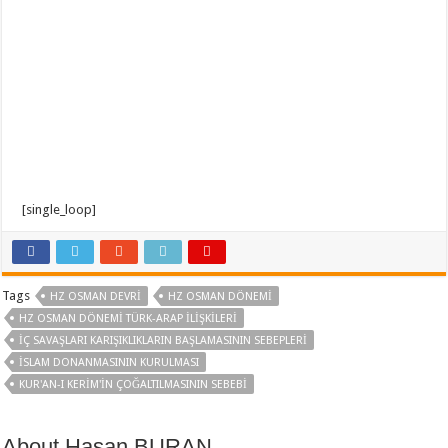
[single_loop]
Tags
HZ OSMAN DEVRI
HZ OSMAN DÖNEMI
HZ OSMAN DÖNEMI TÜRK-ARAP ILIŞKILERI
IÇ SAVAŞLARI KARIŞIKLIKLARIN BAŞLAMASININ SEBEPLERI
ISLAM DONANMASININ KURULMASI
KUR'AN-I KERIM'IN ÇOĞALTILMASININ SEBEBI
About Hasan BURAN