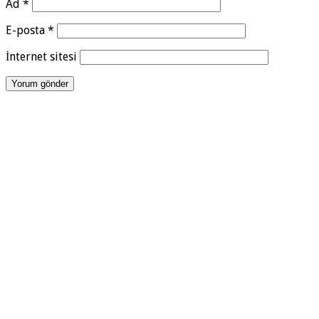
Ad
*
E-posta
*
İnternet sitesi