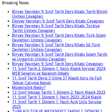
Breaking News
Biryay Yayınları 9. Sınıf Tarih Ders Kitabı Tarih Bilimi
Ünitesi Cevapları
Ekoyay Yayınları 9. Sınıf Tarih Ders Kitabı Cevapları
Biryay Yayınları 9. Sınıf Tarih Ders Kitabı Türkiye
Tarihi Ünitesi Cevapları
Biryay Yayınları 9. Sınıf Tarih Ders Kitabı Türk-İslam
Devletleri Ünitesi Cevapları
Biryay Yayınları 9. Sınıf Tarih Ders Kitabı İlk Türk
Devletleri Ünitesi Cevapları
Biryay Yayınları 9. Sınıf Tarih Ders Kitabı İslam Tarihi
ve Uygarlığı Ünitesi Cevapları
Biryay Yayınları 9. Sınıf Tarih Ders Kitabı Cevapları
11. Sınıf Tarih 2. Dönem 1. Yazılı Klasik Sorular 2024,
MEB Senaryo ve Kazanım Odaklı
11. Sınıf Tarih Dersi 3 Ünite 37 Klasik Soru ile Full
Tekrar Çalışma Kağıdı
Modelistlik Nedir?
12. Sınıf İnkılap Tarihi 1. Dönem 2. Yazılı Klasik 2023
11. Sınıf Tarih 1. Dönem 1. Yazılı 2023-2024 Klasik
11. Sınıf Tarih 1. Dönem 1. Yazılı Açık Uçlu Sorular
2023
TÜRK KÜLTÜR VE MEDENİYET TARİHİ 1. DÖNEM 1.