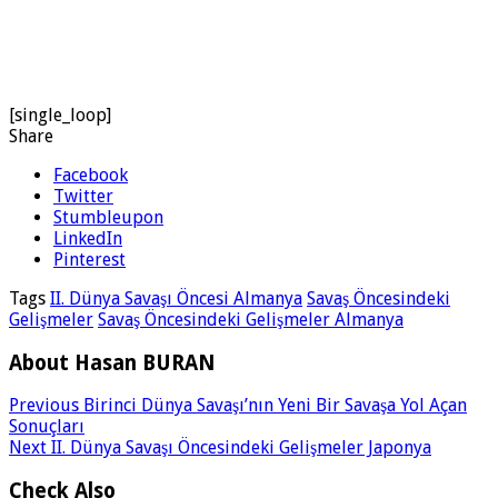
[single_loop]
Share
Facebook
Twitter
Stumbleupon
LinkedIn
Pinterest
Tags
II. Dünya Savaşı Öncesi Almanya
Savaş Öncesindeki
Gelişmeler
Savaş Öncesindeki Gelişmeler Almanya
About Hasan BURAN
Previous
Birinci Dünya Savaşı’nın Yeni Bir Savaşa Yol Açan
Sonuçları
Next
II. Dünya Savaşı Öncesindeki Gelişmeler Japonya
Check Also