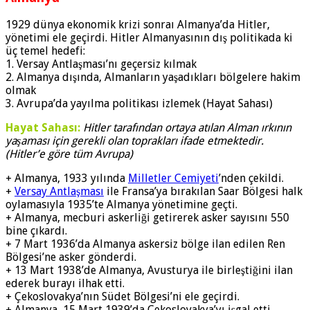
1929 dünya ekonomik krizi sonraı Almanya’da Hitler,
yönetimi ele geçirdi. Hitler Almanyasının dış politikada ki
üç temel hedefi:
1. Versay Antlaşması’nı geçersiz kılmak
2. Almanya dışında, Almanların yaşadıkları bölgelere hakim
olmak
3. Avrupa’da yayılma politikası izlemek (Hayat Saha­sı)
Hayat Sahası:
Hitler tarafından ortaya atılan Alman ırkının
yaşaması için gerekli olan toprakları ifade etmektedir.
(Hitler’e göre tüm Avrupa)
+ Almanya, 1933 yılında
Milletler Cemiyeti
’nden çe­kildi.
+
Versay Antlaşması
ile Fransa’ya bırakılan Saar Bölgesi halk
oylamasıyla 1935’te Almanya yöne­timine geçti.
+ Almanya, mecburi askerliği getirerek asker sayısı­nı 550
bine çıkardı.
+ 7 Mart 1936’da Almanya askersiz bölge ilan edilen Ren
Bölgesi’ne asker gönderdi.
+ 13 Mart 1938’de Almanya, Avusturya ile birleştiğini ilan
ederek burayı ilhak etti.
+ Çekoslovakya’nın Südet Bölgesi’ni ele geçirdi.
+ Almanya, 15 Mart 1939’da Çekoslovakya’yı işgal etti.