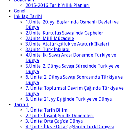
2015-2016 Tarih Yıllık Planları
Genel
İnkılap Tarihi
1.Ünite: 20. yy. Başlarında Osmanlı Devleti ve
Dünya
2.Ünite: Kurtuluş Savaşı’nda Cepheler
2.Ünite: Millî Mücadele
3.Ünite: Atatürkçülük ve Atatürk İlkeleri
3.Ünite: Türk İnkılabı
4.Ünite: İki Savaş Arası Dönemde Türkiye ve
Dünya
5.Ünite: 2. Dünya Savaşı Sürecinde Türkiye ve
Dünya
6. Ünite: 2. Dünya Savaşı Sonrasında Türkiye ve
Dünya
7. Ünite: Toplumsal Devrim Çağında Türkiye ve
Dünya
8. Ünite: 21. yy Eşiğinde Türkiye ve Dünya
Tarih 1
1. Ünite: Tarih Bilimi
2. Ünite: İnsanlığın İlk Dönemleri
3. Ünite: Orta Çağ'da Dünya
4. Ünite: İlk ve Orta Çağlarda Türk Dünyası