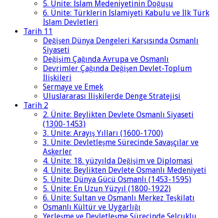
5. Ünite: İslam Medeniyetinin Doğuşu
6. Ünite: Türklerin İslamiyeti Kabulu ve İlk Türk
İslam Devletleri
Tarih 11
Değişen Dünya Dengeleri Karşısında Osmanlı
Siyaseti
Değişim Çağında Avrupa ve Osmanlı
Devrimler Çağında Değişen Devlet-Toplum
İlişkileri
Sermaye ve Emek
Uluslararası İlişkilerde Denge Stratejisi
Tarih 2
2. Ünite: Beylikten Devlete Osmanlı Siyaseti
(1300-1453)
3. Ünite: Arayış Yılları (1600-1700)
3. Ünite: Devletleşme Sürecinde Savaşçılar ve
Askerler
4. Ünite: 18. yüzyılda Değişim ve Diplomasi
4. Ünite: Beylikten Devlete Osmanlı Medeniyeti
5. Ünite: Dünya Gücü Osmanlı (1453-1595)
5. Ünite: En Uzun Yüzyıl (1800-1922)
6. Ünite: Sultan ve Osmanlı Merkez Teşkilatı
Osmanlı Kültür ve Uygarlığı
Yerleşme ve Devletleşme Sürecinde Selçuklu