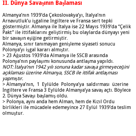
II. Dünya Savaşının Başlaması
Almanya’nın 1939’da Çekoslovakya’yı, İtalya’nın
Arnavutluk’u işgaline İngiltere ve Fransa sert tepki
göstermiştir. Almanya ile İtalya ise 22 Mayıs 1939’da “Çelik
Pakt” ile ittifaklarını geliştirmiş bu olaylarda dünyayı yeni
bir savaşın eşiğine getirmiştir.
Almanya, sınır tanımayan genişleme siyaseti sonucu
Polonya’yı işgal kararı almıştır.
> 23 Ağustos 1939’da Almanya ile SSCB arasında
Polonya’nın paylaşımı konusunda antlaşma yapıl­dı.
NOT: İtalya’nın 1942 yılı sonuna kadar savaşa girmeyeceğini
açıklaması üzerine Almanya, SSCB ile ittifak antlaşma­sı
yapmıştır.
> Almanya’nın, 1 Eylülde Polonya’ya saldırması üzerine
İngiltere ve Fransa 3 Eylülde Almanya’ya savaş açtı. Böylece
2. Dünya Savaşı başlamış oldu.
> Polonya, aynı anda hem Alman, hem de Kızıl Ordu
birlikleri ile mücadele edemeyince 27 Eylül 1939’da teslim
olmuştur.