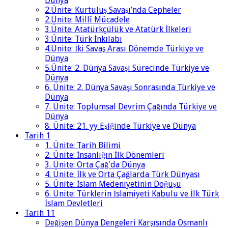
Dünya
2.Ünite: Kurtuluş Savaşı’nda Cepheler
2.Ünite: Millî Mücadele
3.Ünite: Atatürkçülük ve Atatürk İlkeleri
3.Ünite: Türk İnkılabı
4.Ünite: İki Savaş Arası Dönemde Türkiye ve
Dünya
5.Ünite: 2. Dünya Savaşı Sürecinde Türkiye ve
Dünya
6. Ünite: 2. Dünya Savaşı Sonrasında Türkiye ve
Dünya
7. Ünite: Toplumsal Devrim Çağında Türkiye ve
Dünya
8. Ünite: 21. yy Eşiğinde Türkiye ve Dünya
Tarih 1
1. Ünite: Tarih Bilimi
2. Ünite: İnsanlığın İlk Dönemleri
3. Ünite: Orta Çağ'da Dünya
4. Ünite: İlk ve Orta Çağlarda Türk Dünyası
5. Ünite: İslam Medeniyetinin Doğuşu
6. Ünite: Türklerin İslamiyeti Kabulu ve İlk Türk
İslam Devletleri
Tarih 11
Değişen Dünya Dengeleri Karşısında Osmanlı