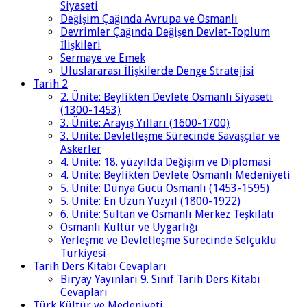
Siyaseti
Değişim Çağında Avrupa ve Osmanlı
Devrimler Çağında Değişen Devlet-Toplum
İlişkileri
Sermaye ve Emek
Uluslararası İlişkilerde Denge Stratejisi
Tarih 2
2. Ünite: Beylikten Devlete Osmanlı Siyaseti
(1300-1453)
3. Ünite: Arayış Yılları (1600-1700)
3. Ünite: Devletleşme Sürecinde Savaşçılar ve
Askerler
4. Ünite: 18. yüzyılda Değişim ve Diplomasi
4. Ünite: Beylikten Devlete Osmanlı Medeniyeti
5. Ünite: Dünya Gücü Osmanlı (1453-1595)
5. Ünite: En Uzun Yüzyıl (1800-1922)
6. Ünite: Sultan ve Osmanlı Merkez Teşkilatı
Osmanlı Kültür ve Uygarlığı
Yerleşme ve Devletleşme Sürecinde Selçuklu
Türkiyesi
Tarih Ders Kitabı Cevapları
Biryay Yayınları 9. Sınıf Tarih Ders Kitabı
Cevapları
Türk Kültür ve Medeniyeti