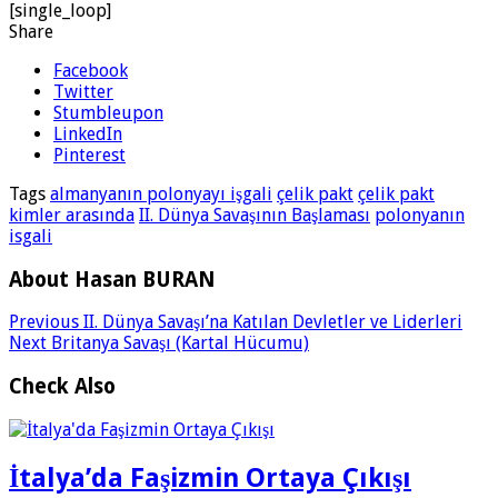
[single_loop]
Share
Facebook
Twitter
Stumbleupon
LinkedIn
Pinterest
Tags
almanyanın polonyayı işgali
çelik pakt
çelik pakt
kimler arasında
II. Dünya Savaşının Başlaması
polonyanın
isgali
About Hasan BURAN
Previous
II. Dünya Savaşı’na Katılan Devletler ve Liderleri
Next
Britanya Savaşı (Kartal Hücumu)
Check Also
İtalya’da Faşizmin Ortaya Çıkışı