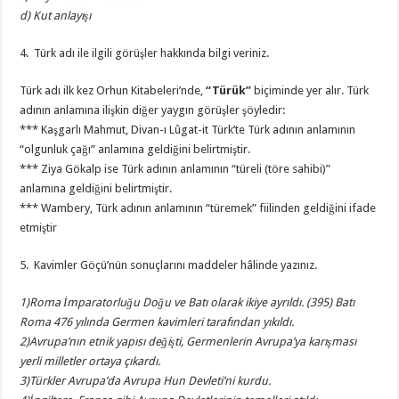
d) Kut anlayışı
4. Türk adı ile ilgili görüşler hakkında bilgi veriniz.
Türk adı ilk kez Orhun Kitabeleri’nde,
“Türük”
biçiminde yer alır. Türk
adının anlamına ilişkin diğer yaygın görüşler şöyledir:
*** Kaşgarlı Mahmut, Divan-ı Lûgat-it Türk’te Türk adının anlamının
“olgunluk çağı” anlamına geldiğini belirtmiştir.
*** Ziya Gökalp ise Türk adının anlamının “türeli (töre sahibi)”
anlamına geldiğini belirtmiştir.
*** Wambery, Türk adının anlamının “türemek” fiilinden geldiğini ifade
etmiştir
5. Kavimler Göçü’nün sonuçlarını maddeler hâlinde yazınız.
1)Roma İmparatorluğu Doğu ve Batı olarak ikiye ayrıldı. (395) Batı
Roma 476 yılında Germen kavimleri tarafından yıkıldı.
2)Avrupa’nın etnik yapısı değişti, Germenlerin Avrupa’ya karışması
yerli milletler ortaya çıkardı.
3)Türkler Avrupa’da Avrupa Hun Devleti’ni kurdu.