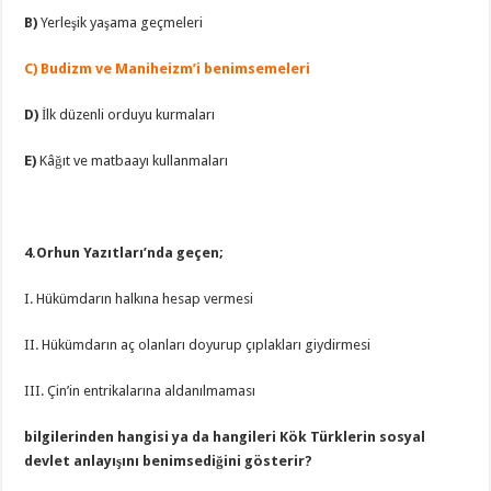
B)
Yerleşik yaşama geçmeleri
C) Budizm ve Maniheizm’i benimsemeleri
D)
İlk düzenli orduyu kurmaları
E)
Kâğıt ve matbaayı kullanmaları
4.Orhun Yazıtları’nda geçen;
I. Hükümdarın halkına hesap vermesi
II. Hükümdarın aç olanları doyurup çıplakları giydirmesi
III. Çin’in entrikalarına aldanılmaması
bilgilerinden hangisi ya da hangileri Kök Türklerin sosyal
devlet anlayışını benimsediğini göste­rir?