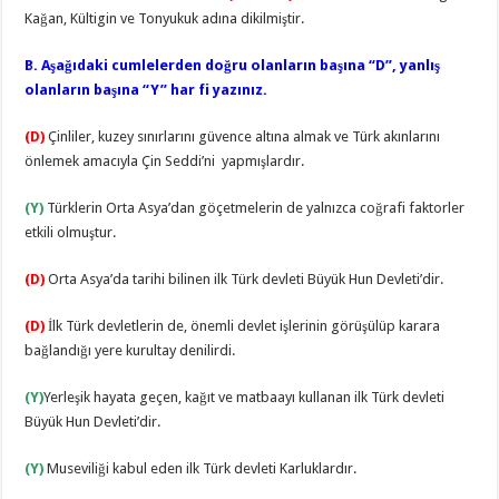
Kağan, Kültigin ve Tonyukuk adına dikilmiştir.
B. Aşağıdaki cumlelerden doğru olanların başına “D”, yanlış
olanların başına “Y” har fi yazınız.
(D)
Çinliler, kuzey sınırlarını güvence altına almak ve Türk akınlarını
önlemek amacıyla Çin Seddi’ni yapmışlardır.
(Y)
Türklerin Orta Asya’dan göçetmelerin de yalnızca coğrafi faktorler
etkili olmuştur.
(D)
Orta Asya’da tarihi bilinen ilk Türk devleti Büyük Hun Devleti’dir.
(D)
İlk Türk devletlerin de, önemli devlet işlerinin görüşülüp karara
bağlandığı yere kurultay denilirdi.
(Y)
Yerleşik hayata geçen, kağıt ve matbaayı kullanan ilk Türk devleti
Büyük Hun Devleti’dir.
(Y)
Museviliği kabul eden ilk Türk devleti Karluklardır.