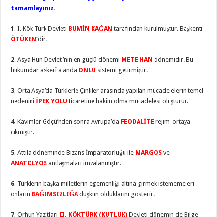
tamamlayınız.
1.
I. Kök Türk Devleti
BUMİN KAĞAN
tarafından kurulmuştur. Başkenti
ÖTÜKEN
‘
dir.
2.
Asya Hun Devleti’nin en güçlü dönemi
METE HAN
dönemidir. Bu
hükümdar askerî alanda
ONLU
sistemi getirmiştir.
3.
Orta Asya’da Türklerle Çinliler arasında yapılan mücadelelerin temel
nedenini
İPEK YOLU
ticaretine hakim olma mücadelesi oluşturur.
4.
Kavimler Göçü’nden sonra Avrupa’da
FEODALİTE
rejimi ortaya
cıkmıştır.
5.
Attila döneminde Bizans İmparatorluğu ile
MARGOS
ve
ANATOLYOS
antlaşmaları imzalanmıştır.
6.
Türklerin başka milletlerin egemenliği altına girmek istememeleri
onların
BAĞIMSIZLIĞA
düşkün olduklarını gosterir.
7.
Orhun Yazıtları
II. KÖKTÜRK (KUTLUK)
Devleti dönemin de Bilge