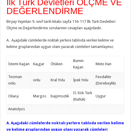
İlk Türk Devletleri ÖLÇME VE
DEĞERLENDİRME
Biryay Yayınları 9. sınıf tarih kitabı sayfa 116-117 İlk Türk Devletleri
Ölçme ve Değerlendirme sorularının cevapları aşağıdadır.
A. Aşağıdaki cümlelerde noktalı yerlere tabloda verilen kelime ve
kelime gruplarından uygun olanı yazarak cümleleri tamamlayınız.
Bumin
İstemi Kağan
Kaşgar
Ötüken
Mete Han
Kağan
Teoman
Feodalite
onlu
Kral Yolu
İpek Yolu
onlu
(Derebeylik)
II. Kök Türk
Oliarşi
Margos
bağımsızlık
Uygur
(Kutluk)
Anatolyos
A. Aşağıdaki cümlelerde noktalı yerlere tabloda verilen kelime
ve kelime gruplarından uygun olanı yazarak cümleleri