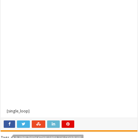
[single_loop]
Tags
9. SINIF TARIH KITABI SAYFA 116 CEVAPLARI