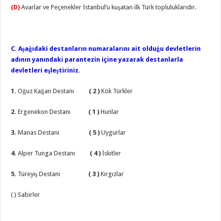
(D)
Avarlar ve Peçenekler İstanbul’u kuşatan ilk Türk topluluklarıdır.
C. Aşağıdaki destanların numaralarını ait olduğu devletlerin
adının yanındaki parantezin içine yazarak destanlarla
devletleri eşleştiriniz.
1.
Oğuz Kağan Destanı
( 2 )
Kök Türkler
2.
Ergenekon Destanı
( 1 )
Hunlar
3.
Manas Destanı
( 5 )
Uygurlar
4.
Alper Tunga Destanı
( 4 )
İskitler
5.
Türeyiş Destanı
( 3 )
Kırgızlar
( ) Sabirler