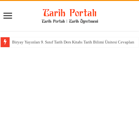
Biryay Yayınları 9. Sınıf Tarih Ders Kitabı Tarih Bilimi Ünitesi Cevapları