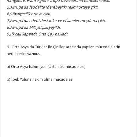
4)İngiltere, Fransa gibi Avrupa Devletlerinin temelleri atıldı.
5)Avrupa’da feodalite (derebeylik) rejimi ortaya çıktı.
6)Şövalyecilik ortaya çıktı.
7)Avrupa’da edebi destanlar ve efsaneler meydana çıktı.
8)Avrupa’da Milliyetçilik yayıldı.
9)İlk çağ kapandı, Orta Çağ başladı.
6. Orta Asya’da Türkler ile Çinliler arasında yapılan mücedelelerin
nedenlerini yazınız.
a) Orta Asya hakimiyeti (Üstünlük mücadelesi)
b) İpek Yoluna hakim olma mücadelesi