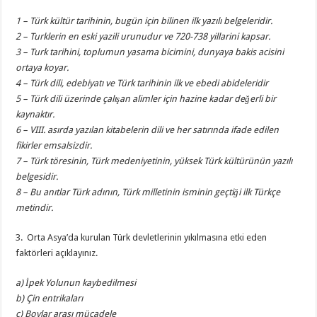
1 – Türk kültür tarihinin, bugün için bilinen ilk yazılı belgeleridir.
2 – Turklerin en eski yazili urunudur ve 720-738 yillarini kapsar.
3 – Turk tarihini, toplumun yasama bicimini, dunyaya bakis acisini
ortaya koyar.
4 – Türk dili, edebiyatı ve Türk tarihinin ilk ve ebedi abideleridir
5 – Türk dili üzerinde çalışan alimler için hazine kadar değerli bir
kaynaktır.
6 – VIII. asırda yazılan kitabelerin dili ve her satırında ifade edilen
fikirler emsalsizdir.
7 – Türk töresinin, Türk medeniyetinin, yüksek Türk kültürünün yazılı
belgesidir.
8 – Bu anıtlar Türk adının, Türk milletinin isminin geçtiği ilk Türkçe
metindir.
3. Orta Asya’da kurulan Türk devletlerinin yıkılmasına etki eden
faktörleri açıklayınız.
a) İpek Yolunun kaybedilmesi
b) Çin entrikaları
c) Boylar arası mücadele