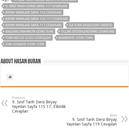
9. SINIF TARIH KITABI SAYFA 117 CEVAPLARI
BIRYAY YAYINLARI SAYFA 116 CEVAPLARI
BIRYAY YAYINLARI SAYFA 116-117 CEVAPLARI
BIRYAY YAYINLARI SAYFA 117 CEVAPLARI
İLK TÜRK DEVLETLERI ÜNITESI
KAŞGARLI MAHMUTA GÖRE TÜRK
ÖLÇME DEĞERLENDIRME CEVAPLARI
TÜRK ADI ILE ILGILI GÖRÜŞLER
WAMBERYE GÖRE TÜRK
ZIYA GÖKALPE GÖRE TÜRK
About Hasan BURAN
Previous
9. Sınıf Tarih Dersi Biryay
Yayınları Sayfa 115 17. Etkinlik
Cevapları
Next
9. Sınıf Tarih Dersi Biryay
Yayınları Sayfa 119 Cevapları