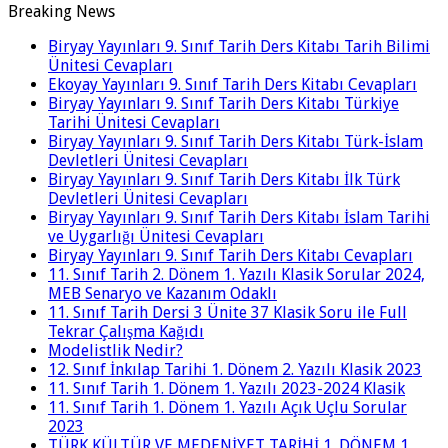
Breaking News
Biryay Yayınları 9. Sınıf Tarih Ders Kitabı Tarih Bilimi
Ünitesi Cevapları
Ekoyay Yayınları 9. Sınıf Tarih Ders Kitabı Cevapları
Biryay Yayınları 9. Sınıf Tarih Ders Kitabı Türkiye
Tarihi Ünitesi Cevapları
Biryay Yayınları 9. Sınıf Tarih Ders Kitabı Türk-İslam
Devletleri Ünitesi Cevapları
Biryay Yayınları 9. Sınıf Tarih Ders Kitabı İlk Türk
Devletleri Ünitesi Cevapları
Biryay Yayınları 9. Sınıf Tarih Ders Kitabı İslam Tarihi
ve Uygarlığı Ünitesi Cevapları
Biryay Yayınları 9. Sınıf Tarih Ders Kitabı Cevapları
11. Sınıf Tarih 2. Dönem 1. Yazılı Klasik Sorular 2024,
MEB Senaryo ve Kazanım Odaklı
11. Sınıf Tarih Dersi 3 Ünite 37 Klasik Soru ile Full
Tekrar Çalışma Kağıdı
Modelistlik Nedir?
12. Sınıf İnkılap Tarihi 1. Dönem 2. Yazılı Klasik 2023
11. Sınıf Tarih 1. Dönem 1. Yazılı 2023-2024 Klasik
11. Sınıf Tarih 1. Dönem 1. Yazılı Açık Uçlu Sorular
2023
TÜRK KÜLTÜR VE MEDENİYET TARİHİ 1. DÖNEM 1.