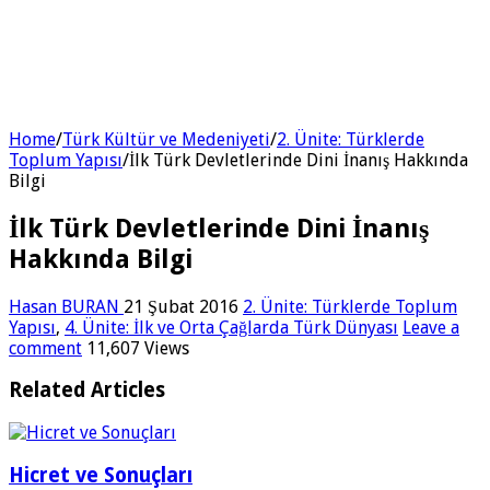
Home
/
Türk Kültür ve Medeniyeti
/
2. Ünite: Türklerde
Toplum Yapısı
/
İlk Türk Devletlerinde Dini İnanış Hakkında
Bilgi
İlk Türk Devletlerinde Dini İnanış
Hakkında Bilgi
Hasan BURAN
21 Şubat 2016
2. Ünite: Türklerde Toplum
Yapısı
,
4. Ünite: İlk ve Orta Çağlarda Türk Dünyası
Leave a
comment
11,607 Views
Related Articles
Hicret ve Sonuçları