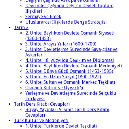
Değişim Çağında Avrupa ve Osmanlı
Devrimler Çağında Değişen Devlet-Toplum
İlişkileri
Sermaye ve Emek
Uluslararası İlişkilerde Denge Stratejisi
Tarih 2
2. Ünite: Beylikten Devlete Osmanlı Siyaseti
(1300-1453)
3. Ünite: Arayış Yılları (1600-1700)
3. Ünite: Devletleşme Sürecinde Savaşçılar ve
Askerler
4. Ünite: 18. yüzyılda Değişim ve Diplomasi
4. Ünite: Beylikten Devlete Osmanlı Medeniyeti
5. Ünite: Dünya Gücü Osmanlı (1453-1595)
5. Ünite: En Uzun Yüzyıl (1800-1922)
6. Ünite: Sultan ve Osmanlı Merkez Teşkilatı
Osmanlı Kültür ve Uygarlığı
Yerleşme ve Devletleşme Sürecinde Selçuklu
Türkiyesi
Tarih Ders Kitabı Cevapları
Biryay Yayınları 9. Sınıf Tarih Ders Kitabı
Cevapları
Türk Kültür ve Medeniyeti
1. Ünite: Türklerde Devlet Teşkilatı