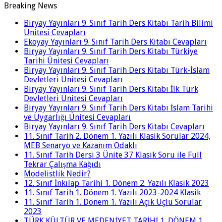
Breaking News
Biryay Yayınları 9. Sınıf Tarih Ders Kitabı Tarih Bilimi
Ünitesi Cevapları
Ekoyay Yayınları 9. Sınıf Tarih Ders Kitabı Cevapları
Biryay Yayınları 9. Sınıf Tarih Ders Kitabı Türkiye
Tarihi Ünitesi Cevapları
Biryay Yayınları 9. Sınıf Tarih Ders Kitabı Türk-İslam
Devletleri Ünitesi Cevapları
Biryay Yayınları 9. Sınıf Tarih Ders Kitabı İlk Türk
Devletleri Ünitesi Cevapları
Biryay Yayınları 9. Sınıf Tarih Ders Kitabı İslam Tarihi
ve Uygarlığı Ünitesi Cevapları
Biryay Yayınları 9. Sınıf Tarih Ders Kitabı Cevapları
11. Sınıf Tarih 2. Dönem 1. Yazılı Klasik Sorular 2024,
MEB Senaryo ve Kazanım Odaklı
11. Sınıf Tarih Dersi 3 Ünite 37 Klasik Soru ile Full
Tekrar Çalışma Kağıdı
Modelistlik Nedir?
12. Sınıf İnkılap Tarihi 1. Dönem 2. Yazılı Klasik 2023
11. Sınıf Tarih 1. Dönem 1. Yazılı 2023-2024 Klasik
11. Sınıf Tarih 1. Dönem 1. Yazılı Açık Uçlu Sorular
2023
TÜRK KÜLTÜR VE MEDENİYET TARİHİ 1. DÖNEM 1.