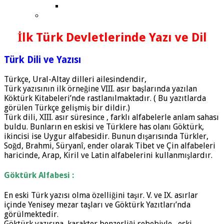
İlk Türk Devletlerinde Yazı ve Dil
Türk Dili ve Yazısı
Türkçe, Ural-Altay dilleri ailesindendir,
Türk yazısının ilk örneğine VIII. asır başlarında yazılan
Köktürk Kitabeleri’nde rastlanılmaktadır. ( Bu yazıtlarda
görülen Türkçe gelişmiş bir dildir.)
Türk dili, XIII. asır süresince , farklı alfabelerle anlam sahası
buldu. Bunların en eskisi ve Türklere has olanı Göktürk,
ikincisi ise Uygur alfabesidir. Bunun dışarısında Türkler,
Soğd, Brahmi, Süryanî, ender olarak Tibet ve Çin alfabeleri
haricinde, Arap, Kiril ve Latin alfabelerini kullanmışlardır.
Göktürk Alfabesi :
En eski Türk yazısı olma özelliğini taşır. V. ve IX. asırlar
içinde Yenisey mezar taşları ve Göktürk Yazıtları’nda
görülmektedir.
Göktürk yazısına, karakter benzerliği sebebiyle , eski