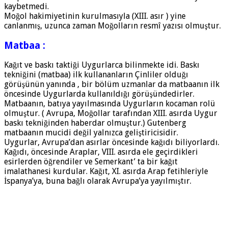
kaybetmedi.
Moğol hakimiyetinin kurulmasıyla (XIII. asır ) yine
canlanmış, uzunca zaman Moğolların resmî yazısı olmuştur.
Matbaa :
Kağıt ve baskı taktiği Uygurlarca bilinmekte idi. Baskı
tekniğini (matbaa) ilk kullananların Çinliler olduğı
görüşünün yanında , bir bölüm uzmanlar da matbaanın ilk
öncesinde Uygurlarda kullanıldığı görüşündedirler.
Matbaanın, batıya yayılmasında Uygurların kocaman rolü
olmuştur. ( Avrupa, Moğollar tarafından XIII. asırda Uygur
baskı tekniğinden haberdar olmuştur.) Gutenberg
matbaanın mucidi değil yalnızca geliştiricisidir.
Uygurlar, Avrupa’dan asırlar öncesinde kağıdı biliyorlardı.
Kağıdı, öncesinde Araplar, VIII. asırda ele geçirdikleri
esirlerden öğrendiler ve Semerkant’ ta bir kağıt
imalathanesi kurdular. Kağıt, XI. asırda Arap fetihleriyle
İspanya’ya, buna bağlı olarak Avrupa’ya yayılmıştır.