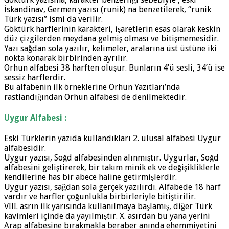
İskandinav, Germen yazısı (runik) na benzetilerek, “runik
Türk yazısı” ismi da verilir.
Göktürk harflerinin karakteri, işaretlerin esas olarak keskin
düz çizgilerden meydana gelmiş olması ve bitişmemesidir.
Yazı sağdan sola yazılır, kelimeler, aralarına üst üstüne iki
nokta konarak birbirinden ayrılır.
Orhun alfabesi 38 harften oluşur. Bunların 4’ü sesli, 34’ü ise
sessiz harflerdir.
Bu alfabenin ilk örneklerine Orhun Yazıtları’nda
rastlandığından Orhun alfabesi de denilmektedir.
Uygur Alfabesi :
Eski Türklerin yazıda kullandıkları 2. ulusal alfabesi Uygur
alfabesidir.
Uygur yazısı, Soğd alfabesinden alınmıştır. Uygurlar, Soğd
alfabesini geliştirerek, bir takım minik ek ve değişikliklerle
kendilerine has bir abece haline getirmişlerdir.
Uygur yazısı, sağdan sola gerçek yazılırdı. Alfabede 18 harf
vardır ve harfler çoğunlukla birbirleriyle bitiştirilir.
VIII. asrın ilk yarısında kullanılmaya başlamış, diğer Türk
kavimleri içinde da yayılmıştır. X. asırdan bu yana yerini
Arap alfabesine bırakmakla beraber anında ehemmiyetini