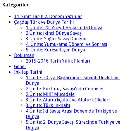
Kategoriler
11. Sınıf Tarih 2. Dönem Yazılılar
Çağdaş Türk ve Dünya Tarihi
1. Ünite: 20. Yüzyıl Başlarında Dünya
2.Ünite: İkinci Dünya Savaşı
3. Ünite: Soğuk Savaş Dönemi
4. Ünite: Yumuşama Dönemi ve Sonrası
5. Ünite: Küreselleşen Dünya
Doküman
2015-2016 Tarih Yıllık Planları
Genel
İnkılap Tarihi
1.Ünite: 20. yy. Başlarında Osmanlı Devleti ve
Dünya
2.Ünite: Kurtuluş Savaşı’nda Cepheler
2.Ünite: Millî Mücadele
3.Ünite: Atatürkçülük ve Atatürk İlkeleri
3.Ünite: Türk İnkılabı
4.Ünite: İki Savaş Arası Dönemde Türkiye ve
Dünya
5.Ünite: 2. Dünya Savaşı Sürecinde Türkiye ve
Dünya