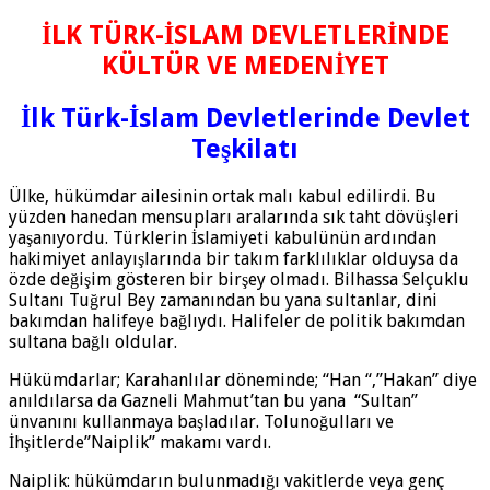
İLK TÜRK-İSLAM DEVLETLERİNDE
KÜLTÜR VE MEDENİYET
İlk Türk-İslam Devletlerinde Devlet
Teşkilatı
Ülke, hükümdar ailesinin ortak malı kabul edilirdi. Bu
yüzden hanedan mensupları aralarında sık taht dövüşleri
yaşanıyordu. Türklerin İslamiyeti kabulünün ardından
hakimiyet anlayışlarında bir takım farklılıklar olduysa da
özde değişim gösteren bir birşey olmadı. Bilhassa Selçuklu
Sultanı Tuğrul Bey zamanından bu yana sultanlar, dini
bakımdan halifeye bağlıydı. Halifeler de politik bakımdan
sultana bağlı oldular.
Hükümdarlar; Karahanlılar döneminde; “Han “,”Hakan” diye
anıldılarsa da Gazneli Mahmut’tan bu yana “Sultan”
ünvanını kullanmaya başladılar. Tolunoğulları ve
İhşitlerde”Naiplik” makamı vardı.
Naiplik: hükümdarın bulunmadığı vakitlerde veya genç