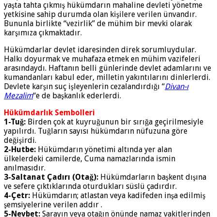
yaşta tahta çıkmış hükümdarın mahaline devleti yönetme
yetkisine sahip durumda olan kişilere verilen ünvandır.
Bununla birlikte “vezirlik” de mühim bir mevki olarak
karşımıza çıkmaktadır.
Hükümdarlar devlet idaresinden direk sorumluydular.
Halkı doyurmak ve muhafaza etmek en mühim vazifeleri
arasındaydı. Haftanın belli günlerinde devlet adamlarını ve
kumandanları kabul eder, milletin yakıntılarını dinlerlerdi.
Devlete karşın suç işleyenlerin cezalandırdığı “
Divan-ı
Mezalim
“e de başkanlık ederlerdi.
Hükümdarlık Sembolleri
1-Tuğ:
Birden çok at kuyruğunun bir sırığa geçirilmesiyle
yapılırdı. Tuğların sayısı hükümdarın nüfuzuna göre
değişirdi.
2-Hutbe:
Hükümdarın yönetimi altında yer alan
ülkelerdeki camilerde, Cuma namazlarında ismin
anılmasıdır.
3-Saltanat Çadırı (Otağ):
Hükümdarların başkent dışına
ve sefere çıktıklarında oturdukları süslü çadırdır.
4-Çetr:
Hükümdarın; atlastan veya kadifeden inşa edilmiş
şemsiyelerine verilen addır .
5-Nevbet:
Sarayın veya otağın önünde namaz vakitlerinden