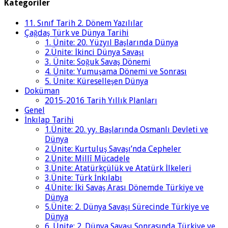
Kategoriler
11. Sınıf Tarih 2. Dönem Yazılılar
Çağdaş Türk ve Dünya Tarihi
1. Ünite: 20. Yüzyıl Başlarında Dünya
2.Ünite: İkinci Dünya Savaşı
3. Ünite: Soğuk Savaş Dönemi
4. Ünite: Yumuşama Dönemi ve Sonrası
5. Ünite: Küreselleşen Dünya
Doküman
2015-2016 Tarih Yıllık Planları
Genel
İnkılap Tarihi
1.Ünite: 20. yy. Başlarında Osmanlı Devleti ve
Dünya
2.Ünite: Kurtuluş Savaşı’nda Cepheler
2.Ünite: Millî Mücadele
3.Ünite: Atatürkçülük ve Atatürk İlkeleri
3.Ünite: Türk İnkılabı
4.Ünite: İki Savaş Arası Dönemde Türkiye ve
Dünya
5.Ünite: 2. Dünya Savaşı Sürecinde Türkiye ve
Dünya
6. Ünite: 2. Dünya Savaşı Sonrasında Türkiye ve