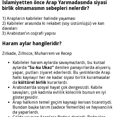
İslamiyetten önce Arap Yarımadasında siyasi
birlik olmamasının sebepleri nelerdir?
1) Arapların kabileler halinde yaşaması
2) Kabileler arasında ki rekabet (soy üstünlüğü) ve kan
davaları
3) Arabistan’ın coğrafi yapısı
Haram aylar hangileridir?
Zilkade, Zilhicce, Muharrem ve Recep
Kabileler haram aylarda savaşmazlardı, bu kutsal
aylarda
“Su-ku Ukaz”
denilen panayırlarda alışveriş
yapar, putları ziyaret ederlerdi. Bu şenliklerde Arap
halkı kaynaşır her ne kadar siyasi birlik kuramasalar
da
kültürel birlik
kurarlardı.
Arabistan’da sosyal hayat çok dengesizdi. Kabile
savaşları, çok kadınla evlilik kölecilik bunun en iyi
göstergesidir.
Arap halkının temel geçim kaynağı kervan ticaretiydi.
Bundan başka tarım (sadece Yemen’de) ve hayvancılık
da yaparlardı.