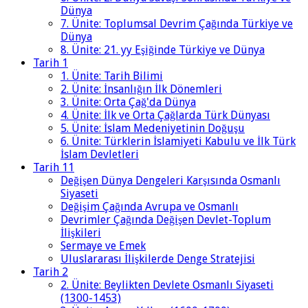
Dünya
7. Ünite: Toplumsal Devrim Çağında Türkiye ve
Dünya
8. Ünite: 21. yy Eşiğinde Türkiye ve Dünya
Tarih 1
1. Ünite: Tarih Bilimi
2. Ünite: İnsanlığın İlk Dönemleri
3. Ünite: Orta Çağ'da Dünya
4. Ünite: İlk ve Orta Çağlarda Türk Dünyası
5. Ünite: İslam Medeniyetinin Doğuşu
6. Ünite: Türklerin İslamiyeti Kabulu ve İlk Türk
İslam Devletleri
Tarih 11
Değişen Dünya Dengeleri Karşısında Osmanlı
Siyaseti
Değişim Çağında Avrupa ve Osmanlı
Devrimler Çağında Değişen Devlet-Toplum
İlişkileri
Sermaye ve Emek
Uluslararası İlişkilerde Denge Stratejisi
Tarih 2
2. Ünite: Beylikten Devlete Osmanlı Siyaseti
(1300-1453)