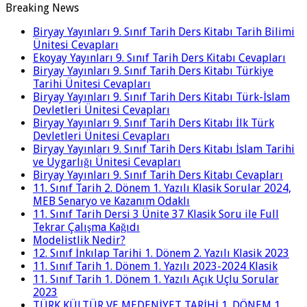
Breaking News
Biryay Yayınları 9. Sınıf Tarih Ders Kitabı Tarih Bilimi
Ünitesi Cevapları
Ekoyay Yayınları 9. Sınıf Tarih Ders Kitabı Cevapları
Biryay Yayınları 9. Sınıf Tarih Ders Kitabı Türkiye
Tarihi Ünitesi Cevapları
Biryay Yayınları 9. Sınıf Tarih Ders Kitabı Türk-İslam
Devletleri Ünitesi Cevapları
Biryay Yayınları 9. Sınıf Tarih Ders Kitabı İlk Türk
Devletleri Ünitesi Cevapları
Biryay Yayınları 9. Sınıf Tarih Ders Kitabı İslam Tarihi
ve Uygarlığı Ünitesi Cevapları
Biryay Yayınları 9. Sınıf Tarih Ders Kitabı Cevapları
11. Sınıf Tarih 2. Dönem 1. Yazılı Klasik Sorular 2024,
MEB Senaryo ve Kazanım Odaklı
11. Sınıf Tarih Dersi 3 Ünite 37 Klasik Soru ile Full
Tekrar Çalışma Kağıdı
Modelistlik Nedir?
12. Sınıf İnkılap Tarihi 1. Dönem 2. Yazılı Klasik 2023
11. Sınıf Tarih 1. Dönem 1. Yazılı 2023-2024 Klasik
11. Sınıf Tarih 1. Dönem 1. Yazılı Açık Uçlu Sorular
2023
TÜRK KÜLTÜR VE MEDENİYET TARİHİ 1. DÖNEM 1.