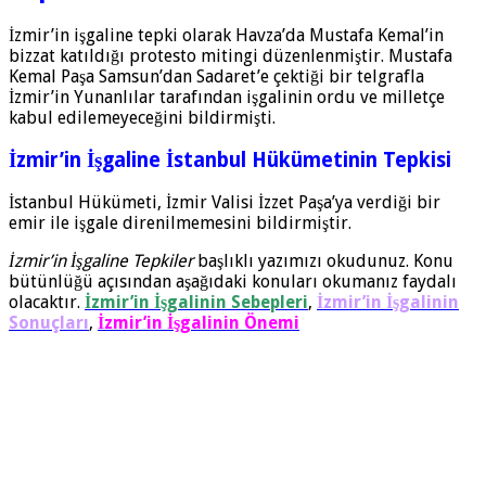
İzmir’in işgaline tepki olarak Havza’da Mustafa Kemal’in
bizzat katıldığı protesto mitingi düzenlenmiştir. Mustafa
Kemal Paşa Samsun’dan Sadaret’e çektiği bir telgrafla
İzmir’in Yunanlılar tarafından işgalinin ordu ve milletçe
kabul edilemeyeceğini bildirmişti.
İzmir’in İşgaline İstanbul Hükümetinin Tepkisi
İstanbul Hükümeti, İzmir Valisi İzzet Paşa’ya verdiği bir
emir ile işgale direnilmemesini bildirmiştir.
İzmir’in İşgaline Tepkiler
başlıklı yazımızı okudunuz. Konu
bütünlüğü açısından aşağıdaki konuları okumanız faydalı
olacaktır.
İzmir’in İşgalinin Sebepleri
,
İzmir’in İşgalinin
Sonuçları
,
İzmir’in İşgalinin
Önemi