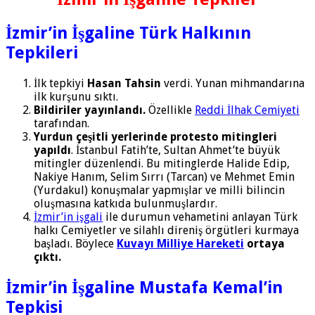
İzmir’in İşgaline Türk Halkının
Tepkileri
İlk tepkiyi
Hasan Tahsin
verdi. Yunan mihmandarına
ilk kurşunu sıktı.
Bildiriler yayınlandı.
Özellikle
Reddi İlhak Cemiyeti
tarafından.
Yurdun çeşitli yerlerinde protesto mitingleri
yapıldı
. İstanbul Fatih’te, Sultan Ahmet’te büyük
mitingler düzenlendi. Bu mitinglerde Halide Edip,
Nakiye Hanım, Selim Sırrı (Tarcan) ve Mehmet Emin
(Yurdakul) konuşmalar yapmışlar ve milli bilincin
oluşmasına katkıda bulunmuşlardır.
İzmir’in işgali
ile durumun vehametini anlayan Türk
halkı Cemiyetler ve silahlı direniş örgütleri kurmaya
başladı. Böylece
Kuvayı Milliye Hareketi
ortaya
çıktı.
İzmir’in İşgaline Mustafa Kemal’in
Tepkisi