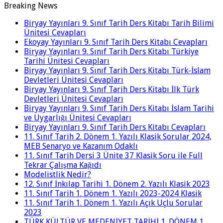
Breaking News
Biryay Yayınları 9. Sınıf Tarih Ders Kitabı Tarih Bilimi
Ünitesi Cevapları
Ekoyay Yayınları 9. Sınıf Tarih Ders Kitabı Cevapları
Biryay Yayınları 9. Sınıf Tarih Ders Kitabı Türkiye
Tarihi Ünitesi Cevapları
Biryay Yayınları 9. Sınıf Tarih Ders Kitabı Türk-İslam
Devletleri Ünitesi Cevapları
Biryay Yayınları 9. Sınıf Tarih Ders Kitabı İlk Türk
Devletleri Ünitesi Cevapları
Biryay Yayınları 9. Sınıf Tarih Ders Kitabı İslam Tarihi
ve Uygarlığı Ünitesi Cevapları
Biryay Yayınları 9. Sınıf Tarih Ders Kitabı Cevapları
11. Sınıf Tarih 2. Dönem 1. Yazılı Klasik Sorular 2024,
MEB Senaryo ve Kazanım Odaklı
11. Sınıf Tarih Dersi 3 Ünite 37 Klasik Soru ile Full
Tekrar Çalışma Kağıdı
Modelistlik Nedir?
12. Sınıf İnkılap Tarihi 1. Dönem 2. Yazılı Klasik 2023
11. Sınıf Tarih 1. Dönem 1. Yazılı 2023-2024 Klasik
11. Sınıf Tarih 1. Dönem 1. Yazılı Açık Uçlu Sorular
2023
TÜRK KÜLTÜR VE MEDENİYET TARİHİ 1. DÖNEM 1.