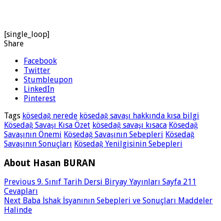
[single_loop]
Share
Facebook
Twitter
Stumbleupon
LinkedIn
Pinterest
Tags
kösedağ nerede
kösedağ savaşı hakkında kısa bilgi
Kösedağ Savaşı Kısa Özet
kösedağ savaşı kısaca
Kösedağ
Savaşının Önemi
Kösedağ Savaşının Sebepleri
Kösedağ
Savaşının Sonuçları
Kösedağ Yenilgisinin Sebepleri
About Hasan BURAN
Previous
9. Sınıf Tarih Dersi Biryay Yayınları Sayfa 211
Cevapları
Next
Baba İshak İsyanının Sebepleri ve Sonuçları Maddeler
Halinde