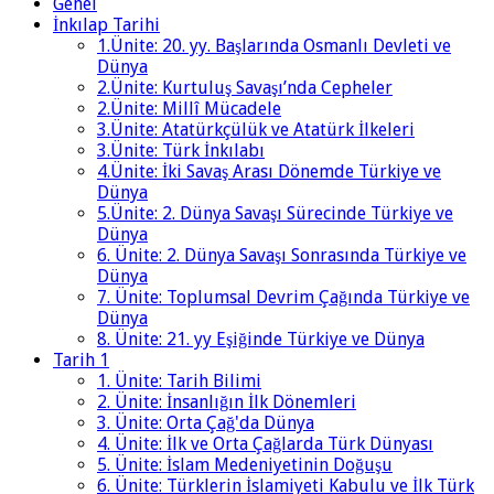
Genel
İnkılap Tarihi
1.Ünite: 20. yy. Başlarında Osmanlı Devleti ve
Dünya
2.Ünite: Kurtuluş Savaşı’nda Cepheler
2.Ünite: Millî Mücadele
3.Ünite: Atatürkçülük ve Atatürk İlkeleri
3.Ünite: Türk İnkılabı
4.Ünite: İki Savaş Arası Dönemde Türkiye ve
Dünya
5.Ünite: 2. Dünya Savaşı Sürecinde Türkiye ve
Dünya
6. Ünite: 2. Dünya Savaşı Sonrasında Türkiye ve
Dünya
7. Ünite: Toplumsal Devrim Çağında Türkiye ve
Dünya
8. Ünite: 21. yy Eşiğinde Türkiye ve Dünya
Tarih 1
1. Ünite: Tarih Bilimi
2. Ünite: İnsanlığın İlk Dönemleri
3. Ünite: Orta Çağ'da Dünya
4. Ünite: İlk ve Orta Çağlarda Türk Dünyası
5. Ünite: İslam Medeniyetinin Doğuşu
6. Ünite: Türklerin İslamiyeti Kabulu ve İlk Türk