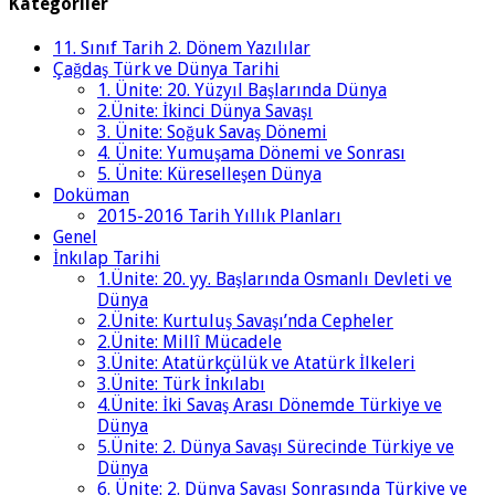
Kategoriler
11. Sınıf Tarih 2. Dönem Yazılılar
Çağdaş Türk ve Dünya Tarihi
1. Ünite: 20. Yüzyıl Başlarında Dünya
2.Ünite: İkinci Dünya Savaşı
3. Ünite: Soğuk Savaş Dönemi
4. Ünite: Yumuşama Dönemi ve Sonrası
5. Ünite: Küreselleşen Dünya
Doküman
2015-2016 Tarih Yıllık Planları
Genel
İnkılap Tarihi
1.Ünite: 20. yy. Başlarında Osmanlı Devleti ve
Dünya
2.Ünite: Kurtuluş Savaşı’nda Cepheler
2.Ünite: Millî Mücadele
3.Ünite: Atatürkçülük ve Atatürk İlkeleri
3.Ünite: Türk İnkılabı
4.Ünite: İki Savaş Arası Dönemde Türkiye ve
Dünya
5.Ünite: 2. Dünya Savaşı Sürecinde Türkiye ve
Dünya
6. Ünite: 2. Dünya Savaşı Sonrasında Türkiye ve