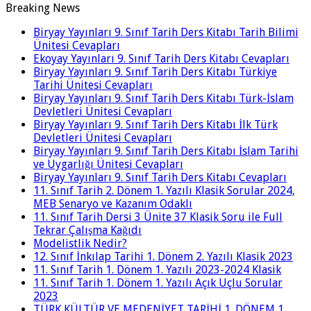
Breaking News
Biryay Yayınları 9. Sınıf Tarih Ders Kitabı Tarih Bilimi
Ünitesi Cevapları
Ekoyay Yayınları 9. Sınıf Tarih Ders Kitabı Cevapları
Biryay Yayınları 9. Sınıf Tarih Ders Kitabı Türkiye
Tarihi Ünitesi Cevapları
Biryay Yayınları 9. Sınıf Tarih Ders Kitabı Türk-İslam
Devletleri Ünitesi Cevapları
Biryay Yayınları 9. Sınıf Tarih Ders Kitabı İlk Türk
Devletleri Ünitesi Cevapları
Biryay Yayınları 9. Sınıf Tarih Ders Kitabı İslam Tarihi
ve Uygarlığı Ünitesi Cevapları
Biryay Yayınları 9. Sınıf Tarih Ders Kitabı Cevapları
11. Sınıf Tarih 2. Dönem 1. Yazılı Klasik Sorular 2024,
MEB Senaryo ve Kazanım Odaklı
11. Sınıf Tarih Dersi 3 Ünite 37 Klasik Soru ile Full
Tekrar Çalışma Kağıdı
Modelistlik Nedir?
12. Sınıf İnkılap Tarihi 1. Dönem 2. Yazılı Klasik 2023
11. Sınıf Tarih 1. Dönem 1. Yazılı 2023-2024 Klasik
11. Sınıf Tarih 1. Dönem 1. Yazılı Açık Uçlu Sorular
2023
TÜRK KÜLTÜR VE MEDENİYET TARİHİ 1. DÖNEM 1.