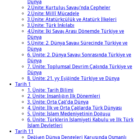
Dünya
2.Ünite: Kurtuluş Savaşı’nda Cepheler
2.Ünite: Millî Mücadele
3.Ünite: Atatürkçülük ve Atatürk İlkeleri
3.Ünite: Türk İnkılabı
4.Ünite: İki Savaş Arası Dönemde Türkiye ve
Dünya
5.Ünite: 2. Dünya Savaşı Sürecinde Türkiye ve
Dünya
6. Ünite: 2. Dünya Savaşı Sonrasında Türkiye ve
Dünya
7. Ünite: Toplumsal Devrim Çağında Türkiye ve
Dünya
8. Ünite: 21. yy Eşiğinde Türkiye ve Dünya
Tarih 1
1. Ünite: Tarih Bilimi
2. Ünite: İnsanlığın İlk Dönemleri
3. Ünite: Orta Çağ'da Dünya
4. Ünite: İlk ve Orta Çağlarda Türk Dünyası
5. Ünite: İslam Medeniyetinin Doğuşu
6. Ünite: Türklerin İslamiyeti Kabulu ve İlk Türk
İslam Devletleri
Tarih 11
Değişen Dünya Dengeleri Karşısında Osmanlı