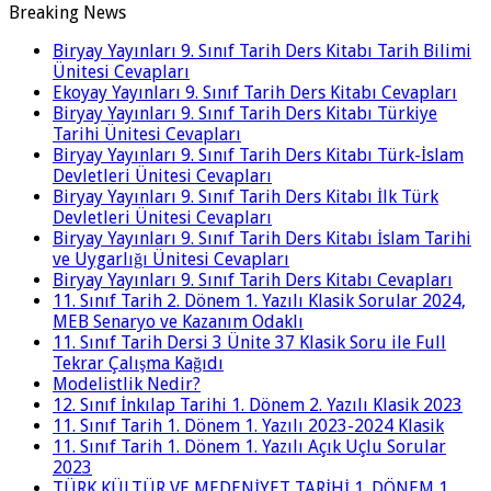
Breaking News
Biryay Yayınları 9. Sınıf Tarih Ders Kitabı Tarih Bilimi
Ünitesi Cevapları
Ekoyay Yayınları 9. Sınıf Tarih Ders Kitabı Cevapları
Biryay Yayınları 9. Sınıf Tarih Ders Kitabı Türkiye
Tarihi Ünitesi Cevapları
Biryay Yayınları 9. Sınıf Tarih Ders Kitabı Türk-İslam
Devletleri Ünitesi Cevapları
Biryay Yayınları 9. Sınıf Tarih Ders Kitabı İlk Türk
Devletleri Ünitesi Cevapları
Biryay Yayınları 9. Sınıf Tarih Ders Kitabı İslam Tarihi
ve Uygarlığı Ünitesi Cevapları
Biryay Yayınları 9. Sınıf Tarih Ders Kitabı Cevapları
11. Sınıf Tarih 2. Dönem 1. Yazılı Klasik Sorular 2024,
MEB Senaryo ve Kazanım Odaklı
11. Sınıf Tarih Dersi 3 Ünite 37 Klasik Soru ile Full
Tekrar Çalışma Kağıdı
Modelistlik Nedir?
12. Sınıf İnkılap Tarihi 1. Dönem 2. Yazılı Klasik 2023
11. Sınıf Tarih 1. Dönem 1. Yazılı 2023-2024 Klasik
11. Sınıf Tarih 1. Dönem 1. Yazılı Açık Uçlu Sorular
2023
TÜRK KÜLTÜR VE MEDENİYET TARİHİ 1. DÖNEM 1.