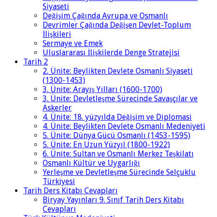
Siyaseti
Değişim Çağında Avrupa ve Osmanlı
Devrimler Çağında Değişen Devlet-Toplum
İlişkileri
Sermaye ve Emek
Uluslararası İlişkilerde Denge Stratejisi
Tarih 2
2. Ünite: Beylikten Devlete Osmanlı Siyaseti
(1300-1453)
3. Ünite: Arayış Yılları (1600-1700)
3. Ünite: Devletleşme Sürecinde Savaşçılar ve
Askerler
4. Ünite: 18. yüzyılda Değişim ve Diplomasi
4. Ünite: Beylikten Devlete Osmanlı Medeniyeti
5. Ünite: Dünya Gücü Osmanlı (1453-1595)
5. Ünite: En Uzun Yüzyıl (1800-1922)
6. Ünite: Sultan ve Osmanlı Merkez Teşkilatı
Osmanlı Kültür ve Uygarlığı
Yerleşme ve Devletleşme Sürecinde Selçuklu
Türkiyesi
Tarih Ders Kitabı Cevapları
Biryay Yayınları 9. Sınıf Tarih Ders Kitabı
Cevapları