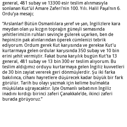
general, 481 subay ve 13300 esir teslim alınmasıyla
sonlanan Kut’ül Amare Zaferi’nin 100. Yılı. Halil Paşa’nın 6.
Ordu’ya mesajı;
“Arslanlar! Bütün Osmanlılara şeref ve şan, İngilizlere kara
meydan olan şu kızgın toprağın güneşli semasında
şehitlerimizin ruhları sevinçle gülerek uçarken, ben de
hepinizin pak alınlarından öperek cümlenizi tebrik
ediyorum. Ordum gerek Kut karşısında ve gerekse Kut’u
kurtarmaya gelen ordular karşısında 350 subay ve 10 bin
erini şehit vermiştir. Fakat buna karşılık bugün Kut’ta 13
general, 481 subay ve 13 bin 300 er teslim alıyorum. Bu
teslim aldığımız orduyu kurtarmaya gelen İngiliz kuvvetleri
de 30 bin zayiat vererek geri dönmüşlerdir. Şu iki farka
bakılınca, cihanı hayretlere düşürecek kadar büyük bir fark
görülür. Tarih bu olayı yazmak için kelime bulmakta
müşkülata uğrayacaktır. İşte Osmanlı sebatının İngiliz
inadını kırdığı birinci zaferi Çanakkale’de, ikinci zaferi
burada görüyoruz.”