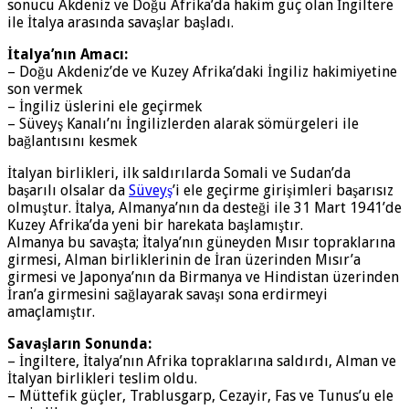
sonucu Akdeniz ve Doğu Afrika’da hakim güç olan İngiltere
ile İtalya arasında savaşlar başladı.
İtalya’nın Amacı:
– Doğu Akdeniz’de ve Kuzey Afrika’daki İngiliz haki­miyetine
son vermek
– İngiliz üslerini ele geçirmek
– Süveyş Kanalı’nı İngilizlerden alarak sömürgeleri ile
bağlantısını kesmek
İtalyan birlikleri, ilk saldırılarda Somali ve Sudan’da
başarılı olsalar da
Süveyş
’i ele geçirme girişimleri ba­şarısız
olmuştur. İtalya, Almanya’nın da desteği ile 31 Mart 1941’de
Kuzey Afrika’da yeni bir harekata başlamıştır.
Almanya bu savaşta; İtalya’nın güneyden Mısır top­raklarına
girmesi, Alman birliklerinin de İran üzerinden Mısır’a
girmesi ve Japonya’nın da Birmanya ve Hindis­tan üzerinden
İran’a girmesini sağlayarak savaşı sona erdirmeyi
amaçlamıştır.
Savaşların Sonunda:
– İngiltere, İtalya’nın Afrika topraklarına saldırdı, Al­man ve
İtalyan birlikleri teslim oldu.
– Müttefik güçler, Trablusgarp, Cezayir, Fas ve Tunus’u ele