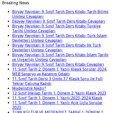
Breaking News
Biryay Yayınları 9. Sınıf Tarih Ders Kitabı Tarih Bilimi
Ünitesi Cevapları
Ekoyay Yayınları 9. Sınıf Tarih Ders Kitabı Cevapları
Biryay Yayınları 9. Sınıf Tarih Ders Kitabı Türkiye
Tarihi Ünitesi Cevapları
Biryay Yayınları 9. Sınıf Tarih Ders Kitabı Türk-İslam
Devletleri Ünitesi Cevapları
Biryay Yayınları 9. Sınıf Tarih Ders Kitabı İlk Türk
Devletleri Ünitesi Cevapları
Biryay Yayınları 9. Sınıf Tarih Ders Kitabı İslam Tarihi
ve Uygarlığı Ünitesi Cevapları
Biryay Yayınları 9. Sınıf Tarih Ders Kitabı Cevapları
11. Sınıf Tarih 2. Dönem 1. Yazılı Klasik Sorular 2024,
MEB Senaryo ve Kazanım Odaklı
11. Sınıf Tarih Dersi 3 Ünite 37 Klasik Soru ile Full
Tekrar Çalışma Kağıdı
Modelistlik Nedir?
12. Sınıf İnkılap Tarihi 1. Dönem 2. Yazılı Klasik 2023
11. Sınıf Tarih 1. Dönem 1. Yazılı 2023-2024 Klasik
11. Sınıf Tarih 1. Dönem 1. Yazılı Açık Uçlu Sorular
2023
TÜRK KÜLTÜR VE MEDENİYET TARİHİ 1. DÖNEM 1.