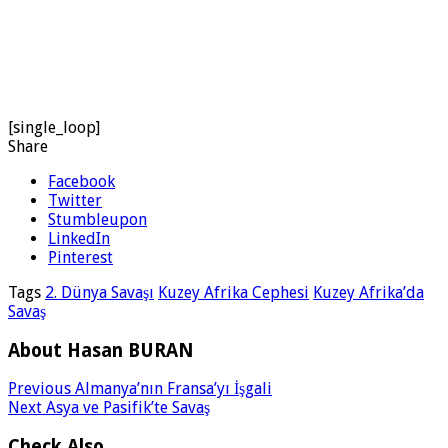
[single_loop]
Share
Facebook
Twitter
Stumbleupon
LinkedIn
Pinterest
Tags
2. Dünya Savaşı
Kuzey Afrika Cephesi
Kuzey Afrika’da
Savaş
About Hasan BURAN
Previous
Almanya’nın Fransa’yı İşgali
Next
Asya ve Pasifik’te Savaş
Check Also