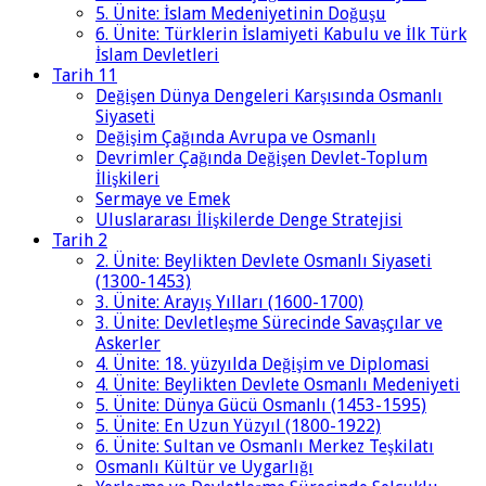
5. Ünite: İslam Medeniyetinin Doğuşu
6. Ünite: Türklerin İslamiyeti Kabulu ve İlk Türk
İslam Devletleri
Tarih 11
Değişen Dünya Dengeleri Karşısında Osmanlı
Siyaseti
Değişim Çağında Avrupa ve Osmanlı
Devrimler Çağında Değişen Devlet-Toplum
İlişkileri
Sermaye ve Emek
Uluslararası İlişkilerde Denge Stratejisi
Tarih 2
2. Ünite: Beylikten Devlete Osmanlı Siyaseti
(1300-1453)
3. Ünite: Arayış Yılları (1600-1700)
3. Ünite: Devletleşme Sürecinde Savaşçılar ve
Askerler
4. Ünite: 18. yüzyılda Değişim ve Diplomasi
4. Ünite: Beylikten Devlete Osmanlı Medeniyeti
5. Ünite: Dünya Gücü Osmanlı (1453-1595)
5. Ünite: En Uzun Yüzyıl (1800-1922)
6. Ünite: Sultan ve Osmanlı Merkez Teşkilatı
Osmanlı Kültür ve Uygarlığı