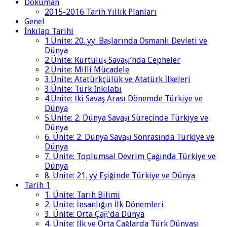
Doküman
2015-2016 Tarih Yıllık Planları
Genel
İnkılap Tarihi
1.Ünite: 20. yy. Başlarında Osmanlı Devleti ve
Dünya
2.Ünite: Kurtuluş Savaşı’nda Cepheler
2.Ünite: Millî Mücadele
3.Ünite: Atatürkçülük ve Atatürk İlkeleri
3.Ünite: Türk İnkılabı
4.Ünite: İki Savaş Arası Dönemde Türkiye ve
Dünya
5.Ünite: 2. Dünya Savaşı Sürecinde Türkiye ve
Dünya
6. Ünite: 2. Dünya Savaşı Sonrasında Türkiye ve
Dünya
7. Ünite: Toplumsal Devrim Çağında Türkiye ve
Dünya
8. Ünite: 21. yy Eşiğinde Türkiye ve Dünya
Tarih 1
1. Ünite: Tarih Bilimi
2. Ünite: İnsanlığın İlk Dönemleri
3. Ünite: Orta Çağ'da Dünya
4. Ünite: İlk ve Orta Çağlarda Türk Dünyası