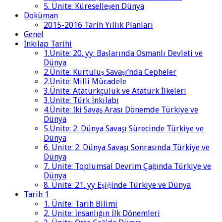
5. Ünite: Küreselleşen Dünya
Doküman
2015-2016 Tarih Yıllık Planları
Genel
İnkılap Tarihi
1.Ünite: 20. yy. Başlarında Osmanlı Devleti ve
Dünya
2.Ünite: Kurtuluş Savaşı’nda Cepheler
2.Ünite: Millî Mücadele
3.Ünite: Atatürkçülük ve Atatürk İlkeleri
3.Ünite: Türk İnkılabı
4.Ünite: İki Savaş Arası Dönemde Türkiye ve
Dünya
5.Ünite: 2. Dünya Savaşı Sürecinde Türkiye ve
Dünya
6. Ünite: 2. Dünya Savaşı Sonrasında Türkiye ve
Dünya
7. Ünite: Toplumsal Devrim Çağında Türkiye ve
Dünya
8. Ünite: 21. yy Eşiğinde Türkiye ve Dünya
Tarih 1
1. Ünite: Tarih Bilimi
2. Ünite: İnsanlığın İlk Dönemleri