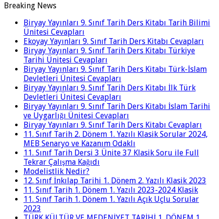
Breaking News
Biryay Yayınları 9. Sınıf Tarih Ders Kitabı Tarih Bilimi
Ünitesi Cevapları
Ekoyay Yayınları 9. Sınıf Tarih Ders Kitabı Cevapları
Biryay Yayınları 9. Sınıf Tarih Ders Kitabı Türkiye
Tarihi Ünitesi Cevapları
Biryay Yayınları 9. Sınıf Tarih Ders Kitabı Türk-İslam
Devletleri Ünitesi Cevapları
Biryay Yayınları 9. Sınıf Tarih Ders Kitabı İlk Türk
Devletleri Ünitesi Cevapları
Biryay Yayınları 9. Sınıf Tarih Ders Kitabı İslam Tarihi
ve Uygarlığı Ünitesi Cevapları
Biryay Yayınları 9. Sınıf Tarih Ders Kitabı Cevapları
11. Sınıf Tarih 2. Dönem 1. Yazılı Klasik Sorular 2024,
MEB Senaryo ve Kazanım Odaklı
11. Sınıf Tarih Dersi 3 Ünite 37 Klasik Soru ile Full
Tekrar Çalışma Kağıdı
Modelistlik Nedir?
12. Sınıf İnkılap Tarihi 1. Dönem 2. Yazılı Klasik 2023
11. Sınıf Tarih 1. Dönem 1. Yazılı 2023-2024 Klasik
11. Sınıf Tarih 1. Dönem 1. Yazılı Açık Uçlu Sorular
2023
TÜRK KÜLTÜR VE MEDENİYET TARİHİ 1. DÖNEM 1.