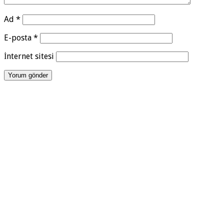
Ad
*
E-posta
*
İnternet sitesi