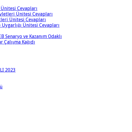
i Ünitesi Cevapları
vletleri Ünitesi Cevapları
tleri Ünitesi Cevapları
ve Uygarlığı Ünitesi Cevapları
 MEB Senaryo ve Kazanım Odaklı
rar Çalışma Kağıdı
LI 2023
lü