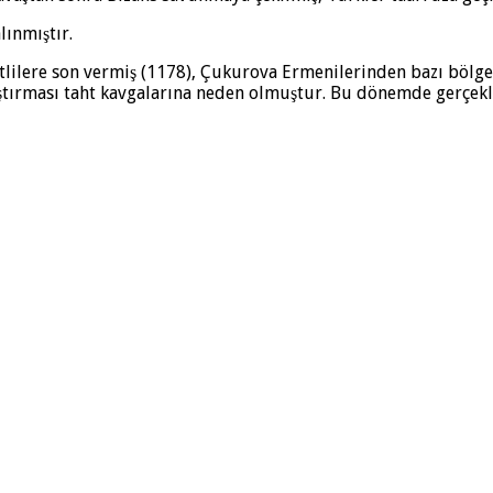
lınmıştır.
etlilere son vermiş (1178), Çukurova Ermenilerinden bazı bölgel
laştırması taht kavgalarına neden olmuştur. Bu dönemde gerçekle