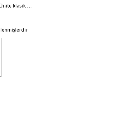
. Ünite klasik …
tlenmişlerdir