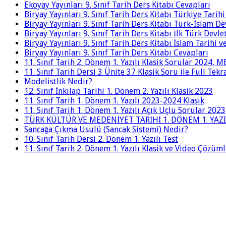
Ekoyay Yayınları 9. Sınıf Tarih Ders Kitabı Cevapları
Biryay Yayınları 9. Sınıf Tarih Ders Kitabı Türkiye Tarih
Biryay Yayınları 9. Sınıf Tarih Ders Kitabı Türk-İslam De
Biryay Yayınları 9. Sınıf Tarih Ders Kitabı İlk Türk Devle
Biryay Yayınları 9. Sınıf Tarih Ders Kitabı İslam Tarihi 
Biryay Yayınları 9. Sınıf Tarih Ders Kitabı Cevapları
11. Sınıf Tarih 2. Dönem 1. Yazılı Klasik Sorular 2024,
11. Sınıf Tarih Dersi 3 Ünite 37 Klasik Soru ile Full Tek
Modelistlik Nedir?
12. Sınıf İnkılap Tarihi 1. Dönem 2. Yazılı Klasik 2023
11. Sınıf Tarih 1. Dönem 1. Yazılı 2023-2024 Klasik
11. Sınıf Tarih 1. Dönem 1. Yazılı Açık Uçlu Sorular 2023
TÜRK KÜLTÜR VE MEDENİYET TARİHİ 1. DÖNEM 1. YAZI
Sancağa Çıkma Usulü (Sancak Sistemi) Nedir?
10. Sınıf Tarih Dersi 2. Dönem 1. Yazılı Test
11. Sınıf Tarih 2. Dönem 1. Yazılı Klasik ve Video Çözüm