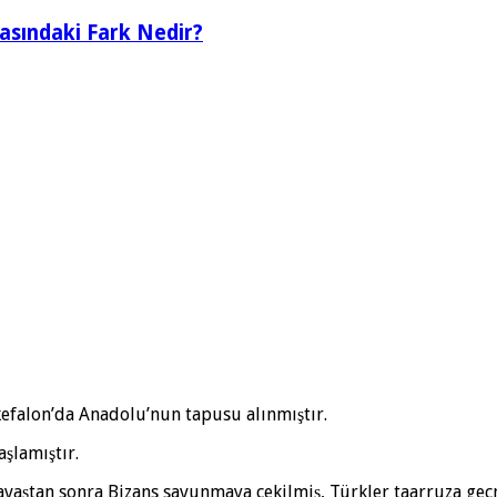
rasındaki Fark Nedir?
kefalon’da Anadolu’nun tapusu alınmıştır.
şlamıştır.
avaştan sonra Bizans savunmaya çekilmiş, Türkler taarruza geçm