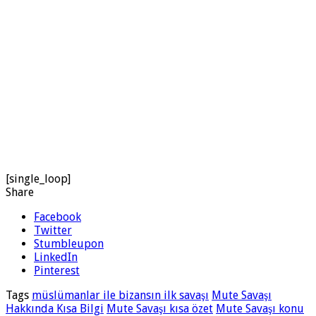
[single_loop]
Share
Facebook
Twitter
Stumbleupon
LinkedIn
Pinterest
Tags
müslümanlar ile bizansın ilk savaşı
Mute Savaşı
Hakkında Kısa Bilgi
Mute Savaşı kısa özet
Mute Savaşı konu