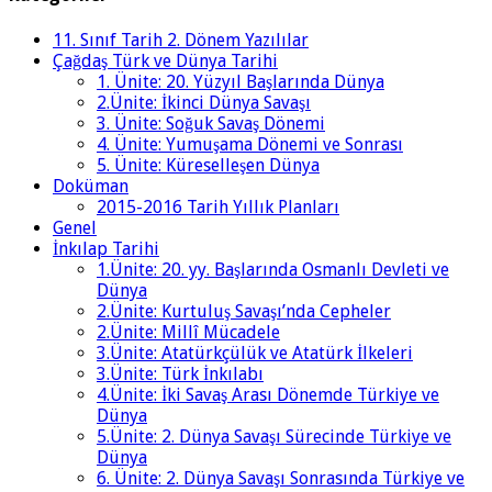
11. Sınıf Tarih 2. Dönem Yazılılar
Çağdaş Türk ve Dünya Tarihi
1. Ünite: 20. Yüzyıl Başlarında Dünya
2.Ünite: İkinci Dünya Savaşı
3. Ünite: Soğuk Savaş Dönemi
4. Ünite: Yumuşama Dönemi ve Sonrası
5. Ünite: Küreselleşen Dünya
Doküman
2015-2016 Tarih Yıllık Planları
Genel
İnkılap Tarihi
1.Ünite: 20. yy. Başlarında Osmanlı Devleti ve
Dünya
2.Ünite: Kurtuluş Savaşı’nda Cepheler
2.Ünite: Millî Mücadele
3.Ünite: Atatürkçülük ve Atatürk İlkeleri
3.Ünite: Türk İnkılabı
4.Ünite: İki Savaş Arası Dönemde Türkiye ve
Dünya
5.Ünite: 2. Dünya Savaşı Sürecinde Türkiye ve
Dünya
6. Ünite: 2. Dünya Savaşı Sonrasında Türkiye ve