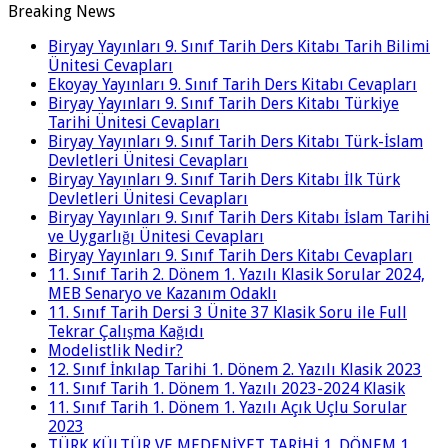
Breaking News
Biryay Yayınları 9. Sınıf Tarih Ders Kitabı Tarih Bilimi
Ünitesi Cevapları
Ekoyay Yayınları 9. Sınıf Tarih Ders Kitabı Cevapları
Biryay Yayınları 9. Sınıf Tarih Ders Kitabı Türkiye
Tarihi Ünitesi Cevapları
Biryay Yayınları 9. Sınıf Tarih Ders Kitabı Türk-İslam
Devletleri Ünitesi Cevapları
Biryay Yayınları 9. Sınıf Tarih Ders Kitabı İlk Türk
Devletleri Ünitesi Cevapları
Biryay Yayınları 9. Sınıf Tarih Ders Kitabı İslam Tarihi
ve Uygarlığı Ünitesi Cevapları
Biryay Yayınları 9. Sınıf Tarih Ders Kitabı Cevapları
11. Sınıf Tarih 2. Dönem 1. Yazılı Klasik Sorular 2024,
MEB Senaryo ve Kazanım Odaklı
11. Sınıf Tarih Dersi 3 Ünite 37 Klasik Soru ile Full
Tekrar Çalışma Kağıdı
Modelistlik Nedir?
12. Sınıf İnkılap Tarihi 1. Dönem 2. Yazılı Klasik 2023
11. Sınıf Tarih 1. Dönem 1. Yazılı 2023-2024 Klasik
11. Sınıf Tarih 1. Dönem 1. Yazılı Açık Uçlu Sorular
2023
TÜRK KÜLTÜR VE MEDENİYET TARİHİ 1. DÖNEM 1.