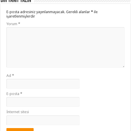
Bir yanıt yazın
E-posta adresiniz yayınlanmayacak.
Gerekli alanlar
*
ile
işaretlenmişlerdir
Yorum
*
Ad
*
E-posta
*
İnternet sitesi