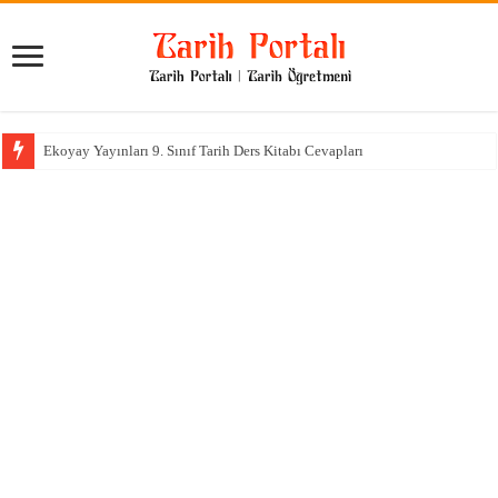
Ekoyay Yayınları 9. Sınıf Tarih Ders Kitabı Cevapları