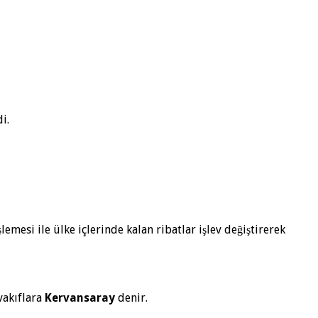
i.
lemesi ile ülke içlerinde kalan ribatlar işlev değiştirerek
vakıflara
Kervansaray
denir.