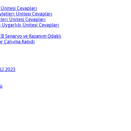
i Ünitesi Cevapları
vletleri Ünitesi Cevapları
tleri Ünitesi Cevapları
ve Uygarlığı Ünitesi Cevapları
 MEB Senaryo ve Kazanım Odaklı
rar Çalışma Kağıdı
LI 2023
lü