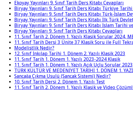
Ekoyay Yayınları 9. Sınıf Tarih Ders Kitabı Cevapları
Biryay Yayınları 9. Sınıf Tarih Ders Kitabı Türkiye Tarih
Biryay Yayınları 9. Sınıf Tarih Ders Kitabı Türk-İslam De
Biryay Yayınları 9. Sınıf Tarih Ders Kitabı İlk Türk Devle
Biryay Yayınları 9. Sınıf Tarih Ders Kitabı İslam Tarihi 
Biryay Yayınları 9. Sınıf Tarih Ders Kitabı Cevapları
11. Sınıf Tarih 2. Dönem 1. Yazılı Klasik Sorular 2024,
11. Sınıf Tarih Dersi 3 Ünite 37 Klasik Soru ile Full Tek
Modelistlik Nedir?
12. Sınıf İnkılap Tarihi 1. Dönem 2. Yazılı Klasik 2023
11. Sınıf Tarih 1. Dönem 1. Yazılı 2023-2024 Klasik
11. Sınıf Tarih 1. Dönem 1. Yazılı Açık Uçlu Sorular 2023
TÜRK KÜLTÜR VE MEDENİYET TARİHİ 1. DÖNEM 1. YAZI
Sancağa Çıkma Usulü (Sancak Sistemi) Nedir?
10. Sınıf Tarih Dersi 2. Dönem 1. Yazılı Test
11. Sınıf Tarih 2. Dönem 1. Yazılı Klasik ve Video Çözüm