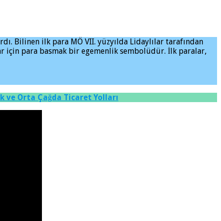
rdı. Bilinen ilk para MÖ VII. yüzyılda Lidaylılar tarafından
lar için para basmak bir egemenlik sembolüdür. İlk paralar,
lk ve Orta Çağda Ticaret Yolları