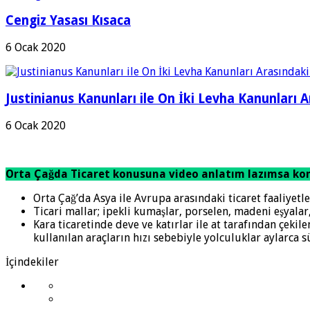
Cengiz Yasası Kısaca
6 Ocak 2020
Justinianus Kanunları ile On İki Levha Kanunları A
6 Ocak 2020
Orta Çağda Ticaret konusuna video anlatım lazımsa kon
Orta Çağ’da Asya ile Avrupa arasındaki ticaret faaliyetler
Ticari mallar; ipekli kumaşlar, porselen, madeni eşyalar, 
Kara ticaretinde deve ve katırlar ile at tarafından çekile
kullanılan araçların hızı sebebiyle yolculuklar aylarca 
İçindekiler