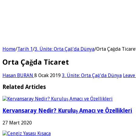
Home
/
Tarih 1
/
3. Ünite: Orta Çağ'da Dünya
/
Orta Çağda Ticare
Orta Çağda Ticaret
Hasan BURAN
8 Ocak 2019
3. Ünite: Orta Çağ'da Dünya
Leave
Related Articles
Kervansaray Nedir? Kuruluş Amacı ve Özellikleri
27 Mart 2020