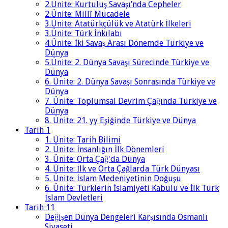
2.Ünite: Kurtuluş Savaşı’nda Cepheler
2.Ünite: Millî Mücadele
3.Ünite: Atatürkçülük ve Atatürk İlkeleri
3.Ünite: Türk İnkılabı
4.Ünite: İki Savaş Arası Dönemde Türkiye ve
Dünya
5.Ünite: 2. Dünya Savaşı Sürecinde Türkiye ve
Dünya
6. Ünite: 2. Dünya Savaşı Sonrasında Türkiye ve
Dünya
7. Ünite: Toplumsal Devrim Çağında Türkiye ve
Dünya
8. Ünite: 21. yy Eşiğinde Türkiye ve Dünya
Tarih 1
1. Ünite: Tarih Bilimi
2. Ünite: İnsanlığın İlk Dönemleri
3. Ünite: Orta Çağ'da Dünya
4. Ünite: İlk ve Orta Çağlarda Türk Dünyası
5. Ünite: İslam Medeniyetinin Doğuşu
6. Ünite: Türklerin İslamiyeti Kabulu ve İlk Türk
İslam Devletleri
Tarih 11
Değişen Dünya Dengeleri Karşısında Osmanlı
Siyaseti