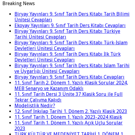
Breaking News
Biryay Yayınları 9. Sınıf Tarih Ders Kitabı Tarih Bilimi
Ünitesi Cevapları
Ekoyay Yayınları 9. Sınıf Tarih Ders Kitabı Cevapları
Biryay Yayınları 9. Sınıf Tarih Ders Kitabı Türkiye
Tarihi Ünitesi Cevapları
Biryay Yayınları 9. Sınıf Tarih Ders Kitabı Türk-İslam
Devletleri Ünitesi Cevapları
Biryay Yayınları 9. Sınıf Tarih Ders Kitabı İlk Türk
Devletleri Ünitesi Cevapları
Biryay Yayınları 9. Sınıf Tarih Ders Kitabı İslam Tarihi
ve Uygarlığı Ünitesi Cevapları
Biryay Yayınları 9. Sınıf Tarih Ders Kitabı Cevapları
11. Sınıf Tarih 2. Dönem 1. Yazılı Klasik Sorular 2024,
MEB Senaryo ve Kazanım Odaklı
11. Sınıf Tarih Dersi 3 Ünite 37 Klasik Soru ile Full
Tekrar Çalışma Kağıdı
Modelistlik Nedir?
12. Sınıf İnkılap Tarihi 1. Dönem 2. Yazılı Klasik 2023
11. Sınıf Tarih 1. Dönem 1. Yazılı 2023-2024 Klasik
11. Sınıf Tarih 1. Dönem 1. Yazılı Açık Uçlu Sorular
2023
TÜRK KÜLTÜR VE MEDENİYET TARİHİ 1. DÖNEM 1.