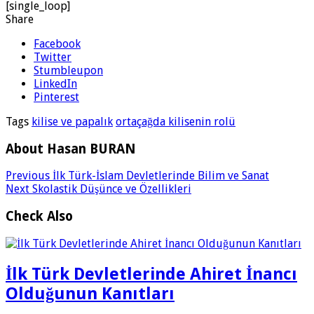
[single_loop]
Share
Facebook
Twitter
Stumbleupon
LinkedIn
Pinterest
Tags
kilise ve papalık
ortaçağda kilisenin rolü
About Hasan BURAN
Previous
İlk Türk-İslam Devletlerinde Bilim ve Sanat
Next
Skolastik Düşünce ve Özellikleri
Check Also
İlk Türk Devletlerinde Ahiret İnancı
Olduğunun Kanıtları