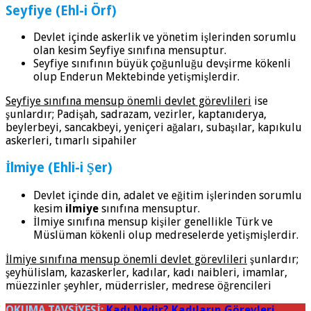
Seyfiye (Ehl-i Örf)
Devlet içinde askerlik ve yönetim işlerinden sorumlu
olan kesim Seyfiye sınıfına mensuptur.
Seyfiye sınıfının büyük çoğunluğu devşirme kökenli
olup Enderun Mektebinde yetişmişlerdir.
Seyfiye sınıfına mensup önemli devlet görevlileri
ise
şunlardır; Padişah, sadrazam, vezirler, kaptanıderya,
beylerbeyi, sancakbeyi, yeniçeri ağaları, subaşılar, kapıkulu
askerleri, tımarlı sipahiler
İlmiye (Ehli-i Şer)
Devlet içinde din, adalet ve eğitim işlerinden sorumlu
kesim
ilmiye
sınıfına mensuptur.
İlmiye sınıfına mensup kişiler genellikle Türk ve
Müslüman kökenli olup medreselerde yetişmişlerdir.
İlmiye sınıfına mensup önemli devlet görevlileri
şunlardır;
şeyhülislam, kazaskerler, kadılar, kadı naibleri, imamlar,
müezzinler şeyhler, müderrisler, medrese öğrencileri
OKUMA TAVSİYESİ:
Kadı Nedir? Kadıların Görevleri