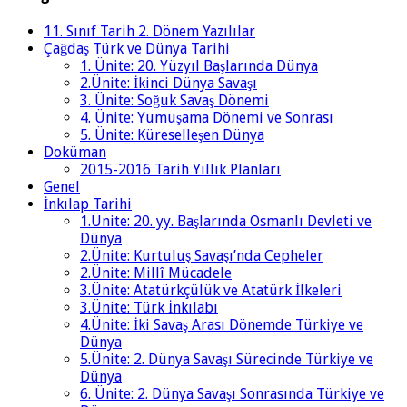
11. Sınıf Tarih 2. Dönem Yazılılar
Çağdaş Türk ve Dünya Tarihi
1. Ünite: 20. Yüzyıl Başlarında Dünya
2.Ünite: İkinci Dünya Savaşı
3. Ünite: Soğuk Savaş Dönemi
4. Ünite: Yumuşama Dönemi ve Sonrası
5. Ünite: Küreselleşen Dünya
Doküman
2015-2016 Tarih Yıllık Planları
Genel
İnkılap Tarihi
1.Ünite: 20. yy. Başlarında Osmanlı Devleti ve
Dünya
2.Ünite: Kurtuluş Savaşı’nda Cepheler
2.Ünite: Millî Mücadele
3.Ünite: Atatürkçülük ve Atatürk İlkeleri
3.Ünite: Türk İnkılabı
4.Ünite: İki Savaş Arası Dönemde Türkiye ve
Dünya
5.Ünite: 2. Dünya Savaşı Sürecinde Türkiye ve
Dünya
6. Ünite: 2. Dünya Savaşı Sonrasında Türkiye ve