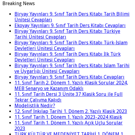
Breaking News
Biryay Yayınları 9. Sınıf Tarih Ders Kitabı Tarih Bilimi
Ünitesi Cevapları
Ekoyay Yayınları 9. Sınıf Tarih Ders Kitabı Cevapları
Biryay Yayınları 9. Sınıf Tarih Ders Kitabı Türkiye
Tarihi Ünitesi Cevapları
Biryay Yayınları 9. Sınıf Tarih Ders Kitabı Türk-İslam
Devletleri Ünitesi Cevapları
Biryay Yayınları 9. Sınıf Tarih Ders Kitabı İlk Türk
Devletleri Ünitesi Cevapları
Biryay Yayınları 9. Sınıf Tarih Ders Kitabı İslam Tarihi
ve Uygarlığı Ünitesi Cevapları
Biryay Yayınları 9. Sınıf Tarih Ders Kitabı Cevapları
11. Sınıf Tarih 2. Dönem 1. Yazılı Klasik Sorular 2024,
MEB Senaryo ve Kazanım Odaklı
11. Sınıf Tarih Dersi 3 Ünite 37 Klasik Soru ile Full
Tekrar Çalışma Kağıdı
Modelistlik Nedir?
12. Sınıf İnkılap Tarihi 1. Dönem 2. Yazılı Klasik 2023
11. Sınıf Tarih 1. Dönem 1. Yazılı 2023-2024 Klasik
11. Sınıf Tarih 1. Dönem 1. Yazılı Açık Uçlu Sorular
2023
TÜRK KÜLTÜR VE MEDENİYET TARİHİ 1. DÖNEM 1.