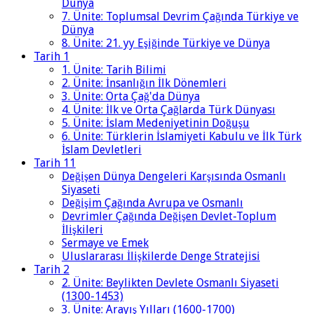
Dünya
7. Ünite: Toplumsal Devrim Çağında Türkiye ve
Dünya
8. Ünite: 21. yy Eşiğinde Türkiye ve Dünya
Tarih 1
1. Ünite: Tarih Bilimi
2. Ünite: İnsanlığın İlk Dönemleri
3. Ünite: Orta Çağ'da Dünya
4. Ünite: İlk ve Orta Çağlarda Türk Dünyası
5. Ünite: İslam Medeniyetinin Doğuşu
6. Ünite: Türklerin İslamiyeti Kabulu ve İlk Türk
İslam Devletleri
Tarih 11
Değişen Dünya Dengeleri Karşısında Osmanlı
Siyaseti
Değişim Çağında Avrupa ve Osmanlı
Devrimler Çağında Değişen Devlet-Toplum
İlişkileri
Sermaye ve Emek
Uluslararası İlişkilerde Denge Stratejisi
Tarih 2
2. Ünite: Beylikten Devlete Osmanlı Siyaseti
(1300-1453)
3. Ünite: Arayış Yılları (1600-1700)