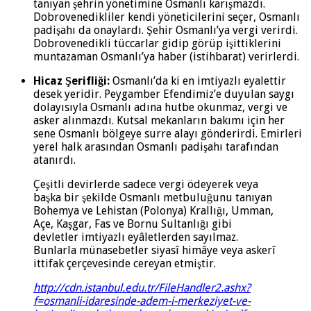
tanıyan şehrin yönetimine Osmanlı karışmazdı.
Dobrovenedikliler kendi yöneticilerini seçer, Osmanlı
padişahı da onaylardı. Şehir Osmanlı’ya vergi verirdi.
Dobrovenedikli tüccarlar gidip görüp işittiklerini
muntazaman Osmanlı’ya haber (istihbarat) verirlerdi.
Hicaz Şerifliği:
Osmanlı’da ki en imtiyazlı eyalettir
desek yeridir. Peygamber Efendimiz’e duyulan saygı
dolayısıyla Osmanlı adına hutbe okunmaz, vergi ve
asker alınmazdı. Kutsal mekanların bakımı için her
sene Osmanlı bölgeye surre alayı gönderirdi. Emirleri
yerel halk arasından Osmanlı padişahı tarafından
atanırdı.
Çeşitli devirlerde sadece vergi ödeyerek veya
başka bir şekilde Osmanlı metbuluğunu tanıyan
Bohemya ve Lehistan (Polonya) Krallığı, Umman,
Açe, Kaşgar, Fas ve Bornu Sultanlığı gibi
devletler imtiyazlı eyâletlerden sayılmaz.
Bunlarla münasebetler siyasî himâye veya askerî
ittifak çerçevesinde cereyan etmiştir.
http://cdn.istanbul.edu.tr/FileHandler2.ashx?
f=osmanli-idaresinde-adem-i-merkeziyet-ve-