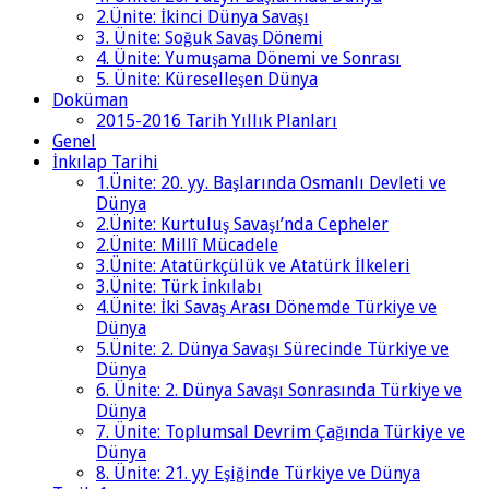
2.Ünite: İkinci Dünya Savaşı
3. Ünite: Soğuk Savaş Dönemi
4. Ünite: Yumuşama Dönemi ve Sonrası
5. Ünite: Küreselleşen Dünya
Doküman
2015-2016 Tarih Yıllık Planları
Genel
İnkılap Tarihi
1.Ünite: 20. yy. Başlarında Osmanlı Devleti ve
Dünya
2.Ünite: Kurtuluş Savaşı’nda Cepheler
2.Ünite: Millî Mücadele
3.Ünite: Atatürkçülük ve Atatürk İlkeleri
3.Ünite: Türk İnkılabı
4.Ünite: İki Savaş Arası Dönemde Türkiye ve
Dünya
5.Ünite: 2. Dünya Savaşı Sürecinde Türkiye ve
Dünya
6. Ünite: 2. Dünya Savaşı Sonrasında Türkiye ve
Dünya
7. Ünite: Toplumsal Devrim Çağında Türkiye ve
Dünya
8. Ünite: 21. yy Eşiğinde Türkiye ve Dünya