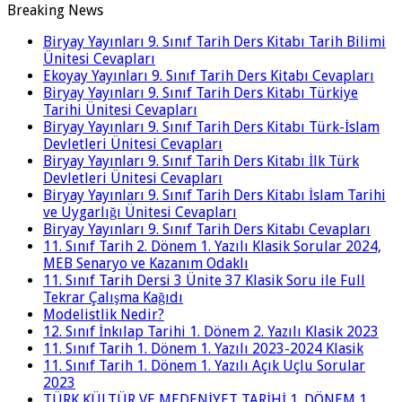
Breaking News
Biryay Yayınları 9. Sınıf Tarih Ders Kitabı Tarih Bilimi
Ünitesi Cevapları
Ekoyay Yayınları 9. Sınıf Tarih Ders Kitabı Cevapları
Biryay Yayınları 9. Sınıf Tarih Ders Kitabı Türkiye
Tarihi Ünitesi Cevapları
Biryay Yayınları 9. Sınıf Tarih Ders Kitabı Türk-İslam
Devletleri Ünitesi Cevapları
Biryay Yayınları 9. Sınıf Tarih Ders Kitabı İlk Türk
Devletleri Ünitesi Cevapları
Biryay Yayınları 9. Sınıf Tarih Ders Kitabı İslam Tarihi
ve Uygarlığı Ünitesi Cevapları
Biryay Yayınları 9. Sınıf Tarih Ders Kitabı Cevapları
11. Sınıf Tarih 2. Dönem 1. Yazılı Klasik Sorular 2024,
MEB Senaryo ve Kazanım Odaklı
11. Sınıf Tarih Dersi 3 Ünite 37 Klasik Soru ile Full
Tekrar Çalışma Kağıdı
Modelistlik Nedir?
12. Sınıf İnkılap Tarihi 1. Dönem 2. Yazılı Klasik 2023
11. Sınıf Tarih 1. Dönem 1. Yazılı 2023-2024 Klasik
11. Sınıf Tarih 1. Dönem 1. Yazılı Açık Uçlu Sorular
2023
TÜRK KÜLTÜR VE MEDENİYET TARİHİ 1. DÖNEM 1.