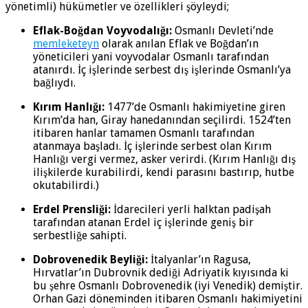
yönetimli) hükümetler ve özellikleri şöyleydi;
Eflak-Boğdan Voyvodalığı:
Osmanlı Devleti’nde
memleketeyn
olarak anılan Eflak ve Boğdan’ın
yöneticileri yani voyvodalar Osmanlı tarafından
atanırdı. İç işlerinde serbest dış işlerinde Osmanlı’ya
bağlıydı.
Kırım Hanlığı:
1477’de Osmanlı hakimiyetine giren
Kırım’da han, Giray hanedanından seçilirdi. 1524’ten
itibaren hanlar tamamen Osmanlı tarafından
atanmaya başladı. İç işlerinde serbest olan Kırım
Hanlığı vergi vermez, asker verirdi. (Kırım Hanlığı dış
ilişkilerde kurabilirdi, kendi parasını bastırıp, hutbe
okutabilirdi.)
Erdel Prensliği:
İdarecileri yerli halktan padişah
tarafından atanan Erdel iç işlerinde geniş bir
serbestliğe sahipti.
Dobrovenedik Beyliği:
İtalyanlar’ın Ragusa,
Hırvatlar’ın Dubrovnik dediği Adriyatik kıyısında ki
bu şehre Osmanlı Dobrovenedik (iyi Venedik) demiştir.
Orhan Gazi döneminden itibaren Osmanlı hakimiyetini