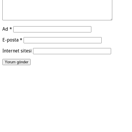
Ad
*
E-posta
*
İnternet sitesi