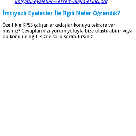
imtiyazli-eyaletler—ekrem-bugra-ekinci.pdf
İmtiyazlı Eyaletler İle İlgili Neler Öğrendik?
Özellikle KPSS çalışan arkadaşlar konuyu tekrara var
mısınız? Cevaplarınızı yorum yoluyla bize ulaştırabilir veya
bu konu ile ilgili sizde soru sorabilirsiniz.