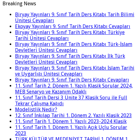
Breaking News
Biryay Yayınları 9. Sınıf Tarih Ders Kitabı Tarih Bilimi
Ünitesi Cevapları
Ekoyay Yayınları 9. Sınıf Tarih Ders Kitabı Cevapları
Biryay Yayınları 9. Sınıf Tarih Ders Kitabı Türkiye
Tarihi Ünitesi Cevapları
Biryay Yayınları 9. Sınıf Tarih Ders Kitabı Türk-İslam
Devletleri Ünitesi Cevapları
Biryay Yayınları 9. Sınıf Tarih Ders Kitabı İlk Türk
Devletleri Ünitesi Cevapları
Biryay Yayınları 9. Sınıf Tarih Ders Kitabı İslam Tarihi
ve Uygarlığı Ünitesi Cevapları
Biryay Yayınları 9. Sınıf Tarih Ders Kitabı Cevapları
11. Sınıf Tarih 2. Dönem 1. Yazılı Klasik Sorular 2024,
MEB Senaryo ve Kazanım Odaklı
11. Sınıf Tarih Dersi 3 Ünite 37 Klasik Soru ile Full
Tekrar Çalışma Kağıdı
Modelistlik Nedir?
12. Sınıf İnkılap Tarihi 1. Dönem 2. Yazılı Klasik 2023
11. Sınıf Tarih 1. Dönem 1. Yazılı 2023-2024 Klasik
11. Sınıf Tarih 1. Dönem 1. Yazılı Açık Uçlu Sorular
2023
TÜRK KÜLTÜR VE MEDENİYET TARİHİ 1. DÖNEM 1.