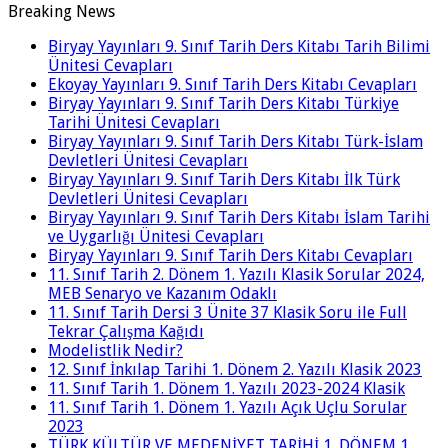
Breaking News
Biryay Yayınları 9. Sınıf Tarih Ders Kitabı Tarih Bilimi
Ünitesi Cevapları
Ekoyay Yayınları 9. Sınıf Tarih Ders Kitabı Cevapları
Biryay Yayınları 9. Sınıf Tarih Ders Kitabı Türkiye
Tarihi Ünitesi Cevapları
Biryay Yayınları 9. Sınıf Tarih Ders Kitabı Türk-İslam
Devletleri Ünitesi Cevapları
Biryay Yayınları 9. Sınıf Tarih Ders Kitabı İlk Türk
Devletleri Ünitesi Cevapları
Biryay Yayınları 9. Sınıf Tarih Ders Kitabı İslam Tarihi
ve Uygarlığı Ünitesi Cevapları
Biryay Yayınları 9. Sınıf Tarih Ders Kitabı Cevapları
11. Sınıf Tarih 2. Dönem 1. Yazılı Klasik Sorular 2024,
MEB Senaryo ve Kazanım Odaklı
11. Sınıf Tarih Dersi 3 Ünite 37 Klasik Soru ile Full
Tekrar Çalışma Kağıdı
Modelistlik Nedir?
12. Sınıf İnkılap Tarihi 1. Dönem 2. Yazılı Klasik 2023
11. Sınıf Tarih 1. Dönem 1. Yazılı 2023-2024 Klasik
11. Sınıf Tarih 1. Dönem 1. Yazılı Açık Uçlu Sorular
2023
TÜRK KÜLTÜR VE MEDENİYET TARİHİ 1. DÖNEM 1.