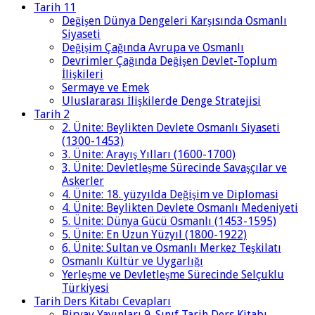
Tarih 11
Değişen Dünya Dengeleri Karşısında Osmanlı
Siyaseti
Değişim Çağında Avrupa ve Osmanlı
Devrimler Çağında Değişen Devlet-Toplum
İlişkileri
Sermaye ve Emek
Uluslararası İlişkilerde Denge Stratejisi
Tarih 2
2. Ünite: Beylikten Devlete Osmanlı Siyaseti
(1300-1453)
3. Ünite: Arayış Yılları (1600-1700)
3. Ünite: Devletleşme Sürecinde Savaşçılar ve
Askerler
4. Ünite: 18. yüzyılda Değişim ve Diplomasi
4. Ünite: Beylikten Devlete Osmanlı Medeniyeti
5. Ünite: Dünya Gücü Osmanlı (1453-1595)
5. Ünite: En Uzun Yüzyıl (1800-1922)
6. Ünite: Sultan ve Osmanlı Merkez Teşkilatı
Osmanlı Kültür ve Uygarlığı
Yerleşme ve Devletleşme Sürecinde Selçuklu
Türkiyesi
Tarih Ders Kitabı Cevapları
Biryay Yayınları 9. Sınıf Tarih Ders Kitabı