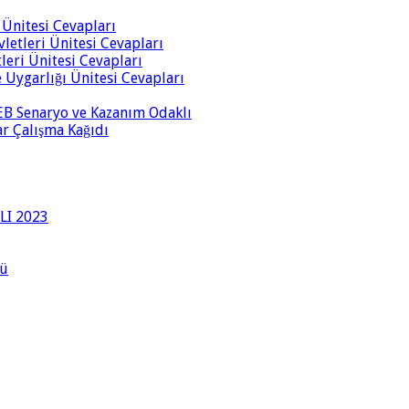
i Ünitesi Cevapları
vletleri Ünitesi Cevapları
tleri Ünitesi Cevapları
ve Uygarlığı Ünitesi Cevapları
 MEB Senaryo ve Kazanım Odaklı
rar Çalışma Kağıdı
LI 2023
lü