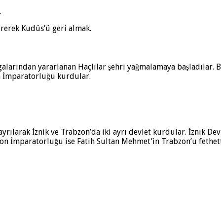
.
ererek Kudüs’ü geri almak.
avgalarından yararlanan Haçlılar şehri yağmalamaya başladılar. B
in İmparatorluğu kurdular.
rılarak İznik ve Trabzon’da iki ayrı devlet kurdular. İznik Dev
n İmparatorluğu ise Fatih Sultan Mehmet’in Trabzon’u fethetti