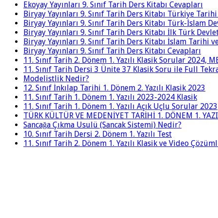
Ekoyay Yayınları 9. Sınıf Tarih Ders Kitabı Cevapları
Biryay Yayınları 9. Sınıf Tarih Ders Kitabı Türkiye Tarih
Biryay Yayınları 9. Sınıf Tarih Ders Kitabı Türk-İslam De
Biryay Yayınları 9. Sınıf Tarih Ders Kitabı İlk Türk Devle
Biryay Yayınları 9. Sınıf Tarih Ders Kitabı İslam Tarihi 
Biryay Yayınları 9. Sınıf Tarih Ders Kitabı Cevapları
11. Sınıf Tarih 2. Dönem 1. Yazılı Klasik Sorular 2024,
11. Sınıf Tarih Dersi 3 Ünite 37 Klasik Soru ile Full Tek
Modelistlik Nedir?
12. Sınıf İnkılap Tarihi 1. Dönem 2. Yazılı Klasik 2023
11. Sınıf Tarih 1. Dönem 1. Yazılı 2023-2024 Klasik
11. Sınıf Tarih 1. Dönem 1. Yazılı Açık Uçlu Sorular 2023
TÜRK KÜLTÜR VE MEDENİYET TARİHİ 1. DÖNEM 1. YAZI
Sancağa Çıkma Usulü (Sancak Sistemi) Nedir?
10. Sınıf Tarih Dersi 2. Dönem 1. Yazılı Test
11. Sınıf Tarih 2. Dönem 1. Yazılı Klasik ve Video Çözüm