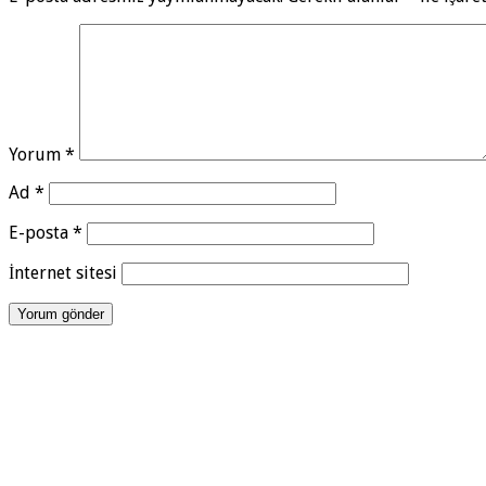
Yorum
*
Ad
*
E-posta
*
İnternet sitesi