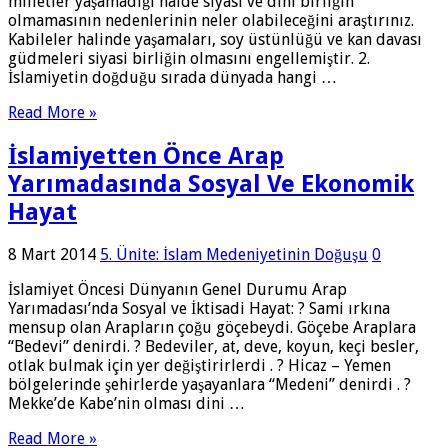
milletler yaşamadığı hâlde siyasi ve dinî birliğin
olmamasının nedenlerinin neler olabileceğini araştırınız.
Kabileler halinde yaşamaları, soy üstünlüğü ve kan davası
güdmeleri siyasi birliğin olmasını engellemiştir. 2.
İslamiyetin doğduğu sırada dünyada hangi …
Read More »
İslamiyetten Önce Arap
Yarımadasında Sosyal Ve Ekonomik
Hayat
8 Mart 2014
5. Ünite: İslam Medeniyetinin Doğuşu
0
İslamiyet Öncesi Dünyanın Genel Durumu Arap
Yarımadası’nda Sosyal ve İktisadi Hayat: ? Sami ırkına
mensup olan Arapların çoğu göçebeydi. Göçebe Araplara
“Bedevi” denirdi. ? Bedeviler, at, deve, koyun, keçi besler,
otlak bulmak için yer değiştirirlerdi . ? Hicaz – Yemen
bölgelerinde şehirlerde yaşayanlara “Medeni” denirdi . ?
Mekke’de Kabe’nin olması dini …
Read More »