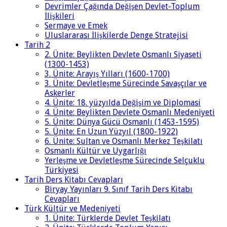
Devrimler Çağında Değişen Devlet-Toplum
İlişkileri
Sermaye ve Emek
Uluslararası İlişkilerde Denge Stratejisi
Tarih 2
2. Ünite: Beylikten Devlete Osmanlı Siyaseti
(1300-1453)
3. Ünite: Arayış Yılları (1600-1700)
3. Ünite: Devletleşme Sürecinde Savaşçılar ve
Askerler
4. Ünite: 18. yüzyılda Değişim ve Diplomasi
4. Ünite: Beylikten Devlete Osmanlı Medeniyeti
5. Ünite: Dünya Gücü Osmanlı (1453-1595)
5. Ünite: En Uzun Yüzyıl (1800-1922)
6. Ünite: Sultan ve Osmanlı Merkez Teşkilatı
Osmanlı Kültür ve Uygarlığı
Yerleşme ve Devletleşme Sürecinde Selçuklu
Türkiyesi
Tarih Ders Kitabı Cevapları
Biryay Yayınları 9. Sınıf Tarih Ders Kitabı
Cevapları
Türk Kültür ve Medeniyeti
1. Ünite: Türklerde Devlet Teşkilatı