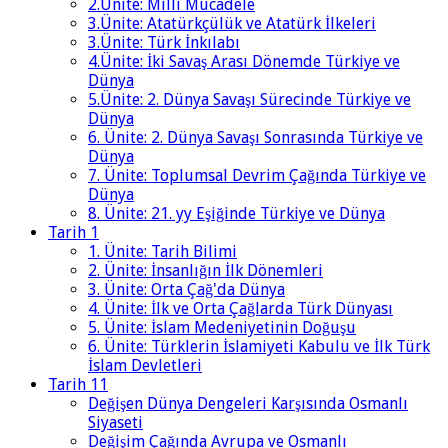
2.Ünite: Millî Mücadele
3.Ünite: Atatürkçülük ve Atatürk İlkeleri
3.Ünite: Türk İnkılabı
4.Ünite: İki Savaş Arası Dönemde Türkiye ve
Dünya
5.Ünite: 2. Dünya Savaşı Sürecinde Türkiye ve
Dünya
6. Ünite: 2. Dünya Savaşı Sonrasında Türkiye ve
Dünya
7. Ünite: Toplumsal Devrim Çağında Türkiye ve
Dünya
8. Ünite: 21. yy Eşiğinde Türkiye ve Dünya
Tarih 1
1. Ünite: Tarih Bilimi
2. Ünite: İnsanlığın İlk Dönemleri
3. Ünite: Orta Çağ'da Dünya
4. Ünite: İlk ve Orta Çağlarda Türk Dünyası
5. Ünite: İslam Medeniyetinin Doğuşu
6. Ünite: Türklerin İslamiyeti Kabulu ve İlk Türk
İslam Devletleri
Tarih 11
Değişen Dünya Dengeleri Karşısında Osmanlı
Siyaseti
Değişim Çağında Avrupa ve Osmanlı