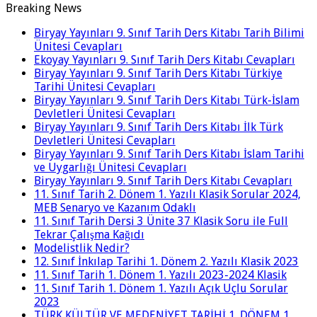
Breaking News
Biryay Yayınları 9. Sınıf Tarih Ders Kitabı Tarih Bilimi
Ünitesi Cevapları
Ekoyay Yayınları 9. Sınıf Tarih Ders Kitabı Cevapları
Biryay Yayınları 9. Sınıf Tarih Ders Kitabı Türkiye
Tarihi Ünitesi Cevapları
Biryay Yayınları 9. Sınıf Tarih Ders Kitabı Türk-İslam
Devletleri Ünitesi Cevapları
Biryay Yayınları 9. Sınıf Tarih Ders Kitabı İlk Türk
Devletleri Ünitesi Cevapları
Biryay Yayınları 9. Sınıf Tarih Ders Kitabı İslam Tarihi
ve Uygarlığı Ünitesi Cevapları
Biryay Yayınları 9. Sınıf Tarih Ders Kitabı Cevapları
11. Sınıf Tarih 2. Dönem 1. Yazılı Klasik Sorular 2024,
MEB Senaryo ve Kazanım Odaklı
11. Sınıf Tarih Dersi 3 Ünite 37 Klasik Soru ile Full
Tekrar Çalışma Kağıdı
Modelistlik Nedir?
12. Sınıf İnkılap Tarihi 1. Dönem 2. Yazılı Klasik 2023
11. Sınıf Tarih 1. Dönem 1. Yazılı 2023-2024 Klasik
11. Sınıf Tarih 1. Dönem 1. Yazılı Açık Uçlu Sorular
2023
TÜRK KÜLTÜR VE MEDENİYET TARİHİ 1. DÖNEM 1.