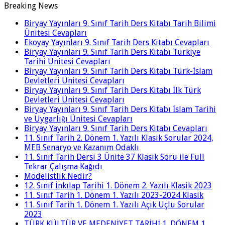
Breaking News
Biryay Yayınları 9. Sınıf Tarih Ders Kitabı Tarih Bilimi
Ünitesi Cevapları
Ekoyay Yayınları 9. Sınıf Tarih Ders Kitabı Cevapları
Biryay Yayınları 9. Sınıf Tarih Ders Kitabı Türkiye
Tarihi Ünitesi Cevapları
Biryay Yayınları 9. Sınıf Tarih Ders Kitabı Türk-İslam
Devletleri Ünitesi Cevapları
Biryay Yayınları 9. Sınıf Tarih Ders Kitabı İlk Türk
Devletleri Ünitesi Cevapları
Biryay Yayınları 9. Sınıf Tarih Ders Kitabı İslam Tarihi
ve Uygarlığı Ünitesi Cevapları
Biryay Yayınları 9. Sınıf Tarih Ders Kitabı Cevapları
11. Sınıf Tarih 2. Dönem 1. Yazılı Klasik Sorular 2024,
MEB Senaryo ve Kazanım Odaklı
11. Sınıf Tarih Dersi 3 Ünite 37 Klasik Soru ile Full
Tekrar Çalışma Kağıdı
Modelistlik Nedir?
12. Sınıf İnkılap Tarihi 1. Dönem 2. Yazılı Klasik 2023
11. Sınıf Tarih 1. Dönem 1. Yazılı 2023-2024 Klasik
11. Sınıf Tarih 1. Dönem 1. Yazılı Açık Uçlu Sorular
2023
TÜRK KÜLTÜR VE MEDENİYET TARİHİ 1. DÖNEM 1.