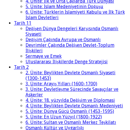
4. Ünite: İlk ve Orta Çağlarda Türk Dünyası
5. Ünite: İslam Medeniyetinin Doğuşu
6. Ünite: Türklerin İslamiyeti Kabulu ve İlk Türk
İslam Devletleri
Tarih 11
Değişen Dünya Dengeleri Karşısında Osmanlı
Siyaseti
Değişim Çağında Avrupa ve Osmanlı
Devrimler Çağında Değişen Devlet-Toplum
İlişkileri
Sermaye ve Emek
Uluslararası İlişkilerde Denge Stratejisi
Tarih 2
2. Ünite: Beylikten Devlete Osmanlı Siyaseti
(1300-1453)
3. Ünite: Arayış Yılları (1600-1700)
3. Ünite: Devletleşme Sürecinde Savaşçılar ve
Askerler
4. Ünite: 18. yüzyılda Değişim ve Diplomasi
4. Ünite: Beylikten Devlete Osmanlı Medeniyeti
5. Ünite: Dünya Gücü Osmanlı (1453-1595)
5. Ünite: En Uzun Yüzyıl (1800-1922)
6. Ünite: Sultan ve Osmanlı Merkez Teşkilatı
Osmanlı Kültür ve Uygarlığı