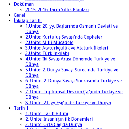
Doküman
2015-2016 Tarih Yıllık Planları
Genel
İnkılap Tarihi
1.Ünite: 20. yy. Başlarında Osmanlı Devleti ve
Dünya
2.Ünite: Kurtuluş Savaşı’nda Cepheler
2.Ünite: Millî Mücadele
3.Ünite: Atatürkçülük ve Atatürk İlkeleri
3.Ünite: Türk İnkılabı
4.Ünite: İki Savaş Arası Dönemde Türkiye ve
Dünya
5.Ünite: 2. Dünya Savaşı Sürecinde Türkiye ve
Dünya
6. Ünite: 2. Dünya Savaşı Sonrasında Türkiye ve
Dünya
7. Ünite: Toplumsal Devrim Çağında Türkiye ve
Dünya
8. Ünite: 21. yy Eşiğinde Türkiye ve Dünya
Tarih 1
1. Ünite: Tarih Bilimi
2. Ünite: İnsanlığın İlk Dönemleri
3. Ünite: Orta Çağ'da Dünya