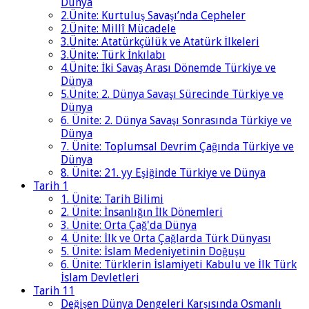
Dünya
2.Ünite: Kurtuluş Savaşı’nda Cepheler
2.Ünite: Millî Mücadele
3.Ünite: Atatürkçülük ve Atatürk İlkeleri
3.Ünite: Türk İnkılabı
4.Ünite: İki Savaş Arası Dönemde Türkiye ve
Dünya
5.Ünite: 2. Dünya Savaşı Sürecinde Türkiye ve
Dünya
6. Ünite: 2. Dünya Savaşı Sonrasında Türkiye ve
Dünya
7. Ünite: Toplumsal Devrim Çağında Türkiye ve
Dünya
8. Ünite: 21. yy Eşiğinde Türkiye ve Dünya
Tarih 1
1. Ünite: Tarih Bilimi
2. Ünite: İnsanlığın İlk Dönemleri
3. Ünite: Orta Çağ'da Dünya
4. Ünite: İlk ve Orta Çağlarda Türk Dünyası
5. Ünite: İslam Medeniyetinin Doğuşu
6. Ünite: Türklerin İslamiyeti Kabulu ve İlk Türk
İslam Devletleri
Tarih 11
Değişen Dünya Dengeleri Karşısında Osmanlı