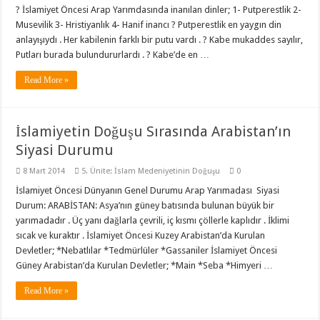
? İslamiyet Öncesi Arap Yarımdasında inanılan dinler; 1- Putperestlik 2-
Musevilik 3- Hristiyanlık 4- Hanif inancı ? Putperestlik en yaygın din
anlayışıydı . Her kabilenin farklı bir putu vardı . ? Kabe mukaddes sayılır,
Putları burada bulundururlardı . ? Kabe’de en …
Read More »
İslamiyetin Doğuşu Sırasında Arabistan’ın
Siyasi Durumu
8 Mart 2014
5. Ünite: İslam Medeniyetinin Doğuşu
0
İslamiyet Öncesi Dünyanın Genel Durumu Arap Yarımadası Siyasi
Durum: ARABİSTAN: Asya’nın güney batısında bulunan büyük bir
yarımadadır . Üç yanı dağlarla çevrili, iç kısmı çöllerle kaplıdır . İklimi
sıcak ve kuraktır . İslamiyet Öncesi Kuzey Arabistan’da Kurulan
Devletler; *Nebatlılar *Tedmürlüler *Gassaniler İslamiyet Öncesi
Güney Arabistan’da Kurulan Devletler; *Main *Seba *Himyeri …
Read More »