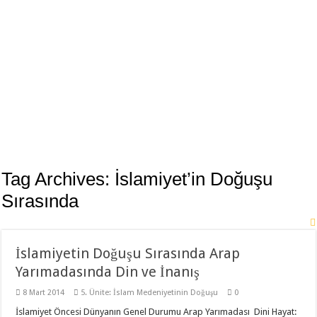
11. Sınıf Tarih Dersi 3 Ünite 37 Klasik Soru ile Full Tekrar Çalışma Kağıdı
Modelistlik Nedir?
12. Sınıf İnkılap Tarihi 1. Dönem 2. Yazılı Klasik 2023
11. Sınıf Tarih 1. Dönem 1. Yazılı 2023-2024 Klasik
11. Sınıf Tarih 1. Dönem 1. Yazılı Açık Uçlu Sorular 2023
TÜRK KÜLTÜR VE MEDENİYET TARİHİ 1. DÖNEM 1. YAZILI 2023
Sancağa Çıkma Usulü (Sancak Sistemi) Nedir?
10. Sınıf Tarih Dersi 2. Dönem 1. Yazılı Test
Tag Archives:
İslamiyet’in Doğuşu
11. Sınıf Tarih 2. Dönem 1. Yazılı Klasik ve Video Çözümlü
Sırasında
İslamiyetin Doğuşu Sırasında Arap
Yarımadasında Din ve İnanış
8 Mart 2014
5. Ünite: İslam Medeniyetinin Doğuşu
0
İslamiyet Öncesi Dünyanın Genel Durumu Arap Yarımadası Dini Hayat: