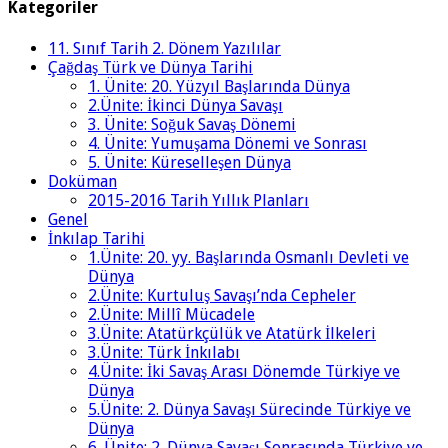
Kategoriler
11. Sınıf Tarih 2. Dönem Yazılılar
Çağdaş Türk ve Dünya Tarihi
1. Ünite: 20. Yüzyıl Başlarında Dünya
2.Ünite: İkinci Dünya Savaşı
3. Ünite: Soğuk Savaş Dönemi
4. Ünite: Yumuşama Dönemi ve Sonrası
5. Ünite: Küreselleşen Dünya
Doküman
2015-2016 Tarih Yıllık Planları
Genel
İnkılap Tarihi
1.Ünite: 20. yy. Başlarında Osmanlı Devleti ve
Dünya
2.Ünite: Kurtuluş Savaşı’nda Cepheler
2.Ünite: Millî Mücadele
3.Ünite: Atatürkçülük ve Atatürk İlkeleri
3.Ünite: Türk İnkılabı
4.Ünite: İki Savaş Arası Dönemde Türkiye ve
Dünya
5.Ünite: 2. Dünya Savaşı Sürecinde Türkiye ve
Dünya
6. Ünite: 2. Dünya Savaşı Sonrasında Türkiye ve