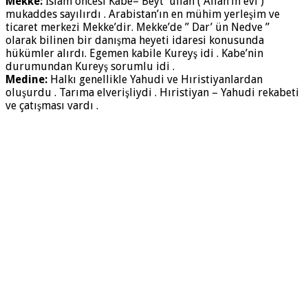
Mekke:
İslam öncesi Kabe= Beyt’ ullah ( Allah’ın evi )
mukaddes sayılırdı . Arabistan’ın en mühim yerleşim ve
ticaret merkezi Mekke’dir. Mekke’de ” Dar’ ün Nedve ”
olarak bilinen bir danışma heyeti idaresi konusunda
hükümler alırdı. Egemen kabile Kureyş idi . Kabe’nin
durumundan Kureyş sorumlu idi .
Medine:
Halkı genellikle Yahudi ve Hıristiyanlardan
oluşurdu . Tarıma elverişliydi . Hıristiyan – Yahudi rekabeti
ve çatışması vardı .