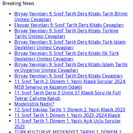
Breaking News
Biryay Yayınları 9. Sınıf Tarih Ders Kitabı Tarih Bilimi
Ünitesi Cevapları
Ekoyay Yayınları 9. Sınıf Tarih Ders Kitabı Cevapları
Biryay Yayınları 9. Sınıf Tarih Ders Kitabı Türkiye
Tarihi Ünitesi Cevapları
Biryay Yayınları 9. Sınıf Tarih Ders Kitabı Türk-İslam
Devletleri Ünitesi Cevapları
Biryay Yayınları 9. Sınıf Tarih Ders Kitabı İlk Türk
Devletleri Ünitesi Cevapları
Biryay Yayınları 9. Sınıf Tarih Ders Kitabı İslam Tarihi
ve Uygarlığı Ünitesi Cevapları
Biryay Yayınları 9. Sınıf Tarih Ders Kitabı Cevapları
11. Sınıf Tarih 2. Dönem 1. Yazılı Klasik Sorular 2024,
MEB Senaryo ve Kazanım Odaklı
11. Sınıf Tarih Dersi 3 Ünite 37 Klasik Soru ile Full
Tekrar Çalışma Kağıdı
Modelistlik Nedir?
12. Sınıf İnkılap Tarihi 1. Dönem 2. Yazılı Klasik 2023
11. Sınıf Tarih 1. Dönem 1. Yazılı 2023-2024 Klasik
11. Sınıf Tarih 1. Dönem 1. Yazılı Açık Uçlu Sorular
2023
TÜRK KÜLTÜR VE MEDENİYET TARİHİ 1. DÖNEM 1.