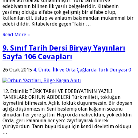
millet adı olarak kullanılmıştır. Türk tarihinin ve
edebiyatının bilinen ilk yazılı bel­geleridir. Kitabenin
yazılmış olduğu alfabe çok geliş­miş bir alfabe olup,
kullanılan dil, üslup ve anlatım bakımından mükemmel bir
edebi dildir. Kitabelerde geçen “fakir …
Read More »
9. Sınıf Tarih Dersi Biryay Yayınları
Sayfa 106 Cevapları
26 Ocak 2015
4. Ünite: İlk ve Orta Çağlarda Türk Dünyası
0
12. Etkinlik: TÜRK TARİH VE EDEBİYATININ YAZILI
TANIKLARI: ORHUN ABİDELERİ Türk milleti, tokluğun
kıymetini bilmezsin. Açlık, tokluk düşünmezsin. Bir doysan
açlığı düşünmezsin. Seni beslemiş olan kağanın sözünü
almadan her yere gittin. Hep orda mahvoldun, yok edildin.
Orda, geri kalanınla her yere zayıflayarak ölerek
yürüyordun. Tanrı buyurduğu için kendi devletim olduğu
…