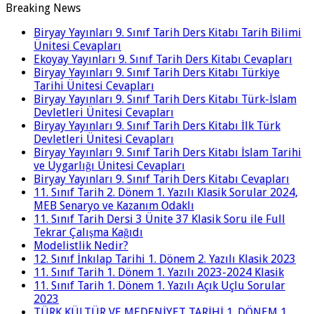
Breaking News
Biryay Yayınları 9. Sınıf Tarih Ders Kitabı Tarih Bilimi
Ünitesi Cevapları
Ekoyay Yayınları 9. Sınıf Tarih Ders Kitabı Cevapları
Biryay Yayınları 9. Sınıf Tarih Ders Kitabı Türkiye
Tarihi Ünitesi Cevapları
Biryay Yayınları 9. Sınıf Tarih Ders Kitabı Türk-İslam
Devletleri Ünitesi Cevapları
Biryay Yayınları 9. Sınıf Tarih Ders Kitabı İlk Türk
Devletleri Ünitesi Cevapları
Biryay Yayınları 9. Sınıf Tarih Ders Kitabı İslam Tarihi
ve Uygarlığı Ünitesi Cevapları
Biryay Yayınları 9. Sınıf Tarih Ders Kitabı Cevapları
11. Sınıf Tarih 2. Dönem 1. Yazılı Klasik Sorular 2024,
MEB Senaryo ve Kazanım Odaklı
11. Sınıf Tarih Dersi 3 Ünite 37 Klasik Soru ile Full
Tekrar Çalışma Kağıdı
Modelistlik Nedir?
12. Sınıf İnkılap Tarihi 1. Dönem 2. Yazılı Klasik 2023
11. Sınıf Tarih 1. Dönem 1. Yazılı 2023-2024 Klasik
11. Sınıf Tarih 1. Dönem 1. Yazılı Açık Uçlu Sorular
2023
TÜRK KÜLTÜR VE MEDENİYET TARİHİ 1. DÖNEM 1.