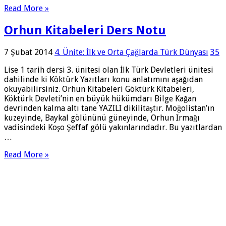
Read More »
Orhun Kitabeleri Ders Notu
7 Şubat 2014
4. Ünite: İlk ve Orta Çağlarda Türk Dünyası
35
Lise 1 tarih dersi 3. ünitesi olan İlk Türk Devletleri ünitesi
dahilinde ki Köktürk Yazıtları konu anlatımını aşağıdan
okuyabilirsiniz. Orhun Kitabeleri Göktürk Kitabeleri,
Köktürk Devleti’nin en büyük hükümdarı Bilge Kağan
devrinden kalma altı tane YAZILI dikilitaştır. Moğolistan’ın
kuzeyinde, Baykal gölününü güneyinde, Orhun Irmağı
vadisindeki Koşo Şeffaf gölü yakınlarındadır. Bu yazıtlardan
…
Read More »