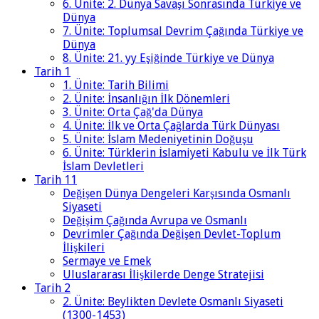
6. Ünite: 2. Dünya Savaşı Sonrasında Türkiye ve
Dünya
7. Ünite: Toplumsal Devrim Çağında Türkiye ve
Dünya
8. Ünite: 21. yy Eşiğinde Türkiye ve Dünya
Tarih 1
1. Ünite: Tarih Bilimi
2. Ünite: İnsanlığın İlk Dönemleri
3. Ünite: Orta Çağ'da Dünya
4. Ünite: İlk ve Orta Çağlarda Türk Dünyası
5. Ünite: İslam Medeniyetinin Doğuşu
6. Ünite: Türklerin İslamiyeti Kabulu ve İlk Türk
İslam Devletleri
Tarih 11
Değişen Dünya Dengeleri Karşısında Osmanlı
Siyaseti
Değişim Çağında Avrupa ve Osmanlı
Devrimler Çağında Değişen Devlet-Toplum
İlişkileri
Sermaye ve Emek
Uluslararası İlişkilerde Denge Stratejisi
Tarih 2
2. Ünite: Beylikten Devlete Osmanlı Siyaseti
(1300-1453)